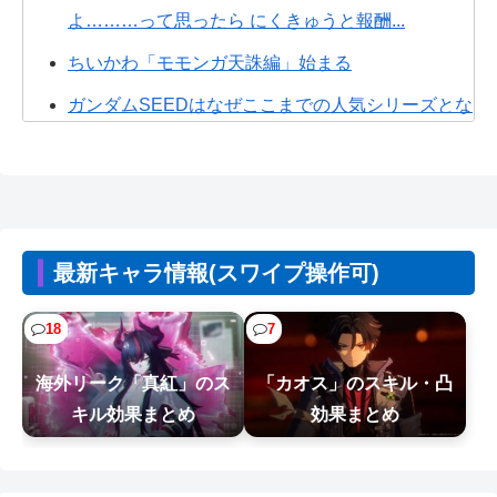
よ………って思ったら にくきゅうと報酬...
ちいかわ「モモンガ天誅編」始まる
ガンダムSEEDはなぜここまでの人気シリーズとな
ったのか
海原雄山にどん兵衛食わせたら言いそうなこと
【画像】女さん、ミニ過ぎる浴衣を着た写真を投
稿して叩かれるｗｗｗｗ
最新キャラ情報(スワイプ操作可)
【悲報】学歴系YouTuber、大学教授に論破された
ので仲間に助けてもらうしかな...
18
7
例のダンスアニメ、ヤバすぎるｗｗｗｗｗ
海外リーク「真紅」のス
「カオス」のスキル・凸
【悲報】日本の盆踊り文化、キモオタに破壊され
キル効果まとめ
効果まとめ
るWWW
【画像】新人社員、封筒の開封方法が予想外すぎ