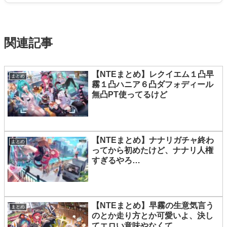
関連記事
【NTEまとめ】レクイエム１凸早
まとめ
霧１凸ハニア６凸ダフォディール
無凸PT使ってるけど
【NTEまとめ】ナナリガチャ終わ
まとめ
ってから初めたけど、ナナリ人権
すぎるやろ…
【NTEまとめ】早霧の生意気言う
まとめ
のとか走り方とか可愛いよ、決し
てエロい意味やなくて