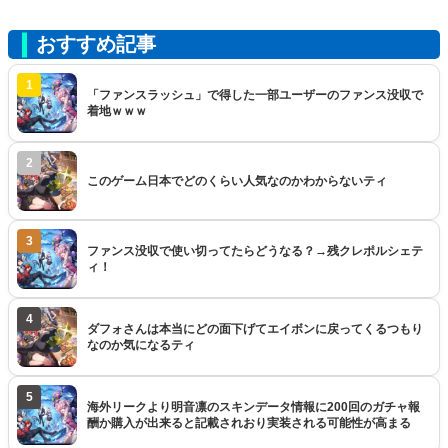
おすすめ記事
1
「ファンスラッシュ」で得した一部ユーザーのファンス没収で
着地ｗｗｗ
2
このゲーム日本でどのくらい人気なのかわからないティ
3
ファンス没収で使い切ってたらどうなる？→残クレポルシェテ
ィ！
4
ダフォさんは本当にどの面下げてエイボンに戻ってくるつもり
なのか気になるティ
5
海外リークより明音凛のスキンデータ情報に200回のガチャ報
酬か購入が出来ると記載されおり実装される可能性が高まる