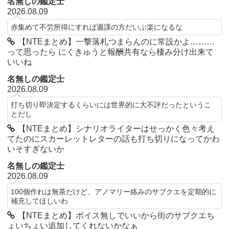
名無しの鑑定士
2026.08.09
赤集めて不労所得にすれば週課の方だいぶ楽になるな
【NTEまとめ】一撃落札つまらんのに常設かよ………
って思ったら にくきゅうと報酬共有なら棲み分け出来て
いいね
名無しの鑑定士
2026.08.09
打ち切り即決定するくらいには世界的に大不評だったというこ
とだし
【NTEまとめ】シナリオライターはせっかく色々考え
てたのにスカーレットレターの話も打ち切りになってかわ
いそすぎないか
名無しの鑑定士
2026.08.09
100個作れは無茶だけど、アノマリー絡みのサブクエを定期的に
補充してほしいわ
【NTEまとめ】ボイス無しでいいから街のサブクエち
ょいちょい追加してくれないかなぁ