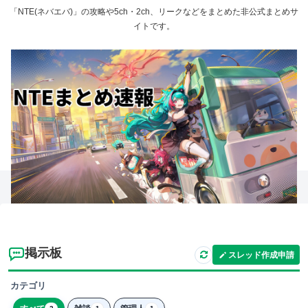
「NTE(ネバエバ)」の攻略や5ch・2ch、リークなどをまとめた非公式まとめサ
イトです。
掲示板
スレッド作成申請
カテゴリ