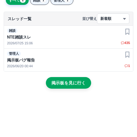
すべて
雑談
管理人
2
1
1
スレッド一覧
並び替え
新着順
雑談
お気
NTE雑談スレ
435
2026/07/25 15:06
管理人
お気
掲示板バグ報告
1
2026/06/20 00:44
掲示板を見に行く