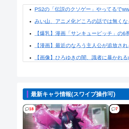
PS2の「伝説のクソゲー」やってるでww
みい山、アニメ化どころの話では無くなる
【爆乳】漫画「サンキューピッチ」の6
【漫画】最近のなろう主人公が追放され
【画像】ひろゆきの闇、識者に暴かれるww
【画像】なぜか読める画像が発見される
【朗報】ホロライブの大人気VTuber「
最新キャラ情報(スワイプ操作可)
【画像】熊本「被災者の人はこの『ドラゴ
【NTEまとめ】爆釣り最高やん 999み
18
7
【NTEまとめ】ところでみなさんニャ