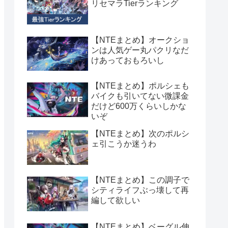
リセマラTierランキング
【NTEまとめ】オークショ
ンは人気ゲー丸パクリなだ
けあっておもろいし
【NTEまとめ】ポルシェも
バイクも引いてない微課金
だけど600万くらいしかな
いぞ
【NTEまとめ】次のポルシ
ェ引こうか迷うわ
【NTEまとめ】この調子で
シティライフぶっ壊して再
編して欲しい
【NTEまとめ】ベーグル伸