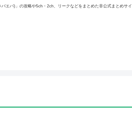
(ネバエバ)」の攻略や5ch・2ch、リークなどをまとめた非公式まとめサ