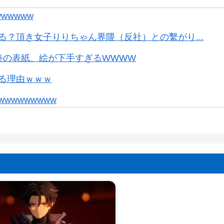
wwwww
？頂き女子りりちゃん界隈（反社）との繫がり...
巻の表紙、絵が下手すぎるWWWW
る理由ｗｗｗ
wwwwwww
。お前らの想像の10倍読めるｗｗｗｗ
結婚しても引退しない」
ンボールの家』みたいな奴の中で過ごしてねー...
たいな長いクエスト始まる時に併用してほし...
クラッチやってますか