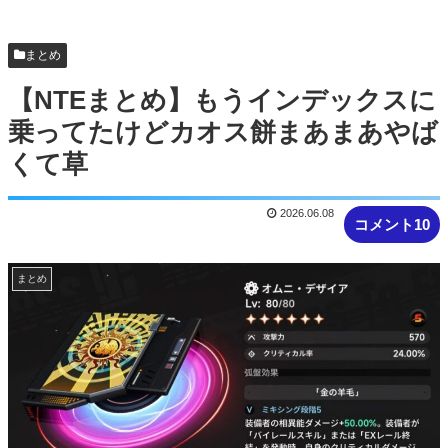
上条当麻さん、女子寮暮らしwwwwww
まとめ
【NTEまとめ】もうインデックスに
乗ってたけどカオス餅まあまあやば
くて草
2026.06.08
コメント10
まとめ