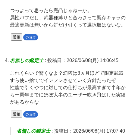
つっよって思ったら完凸じゃねーか。
属性バフだし、武器種縛りと合わさって既存キャラの
最適更新は無いから餅だけ引くって選択肢はないな。
通報
返信
名無しの鑑定士
:
投稿日：2026/06/08(月) 14:06:45
これくらいで驚くなよ？幻塔は3ヵ月ほどで限定武器
すら使い捨てでインフレさせていく方針だったぞ
性能で引くやつに対しての仕打ちが最高すぎて半年か
ら一周年までにほぼ大半のユーザー吹き飛ばした実績
があるからな
通報
返信
名無しの鑑定士
:
投稿日：2026/06/08(月) 17:07:40