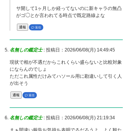
サ開して1ヶ月しか経ってないのに新キャラの無凸
がゴ◯とか言われてる時点で既定路線よな
通報
返信
名無しの鑑定士
:
投稿日：2026/06/08(月) 14:49:45
現状で相が不遇だからこれくらい盛らないと比較対象
にならんのでしょ
ただこれ属性だけみてハソール用に勘違いして引く人
が出そう
通報
返信
名無しの鑑定士
:
投稿日：2026/06/08(月) 21:19:34
まぁ間違い報告お気持ち表明でるだろうよ。よく観た