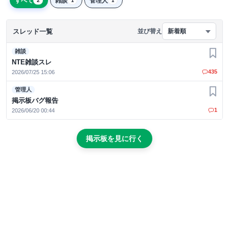
すべて
雑談
管理人
2
1
1
スレッド一覧
並び替え
新着順
雑談
お気
NTE雑談スレ
435
2026/07/25 15:06
管理人
お気
掲示板バグ報告
1
2026/06/20 00:44
掲示板を見に行く