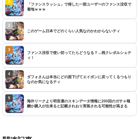
1
「ファンスラッシュ」で得した一部ユーザーのファンス没収で
着地ｗｗｗ
2
このゲーム日本でどのくらい人気なのかわからないティ
3
ファンス没収で使い切ってたらどうなる？→残クレポルシェテ
ィ！
4
ダフォさんは本当にどの面下げてエイボンに戻ってくるつもり
なのか気になるティ
5
海外リークより明音凛のスキンデータ情報に200回のガチャ報
酬か購入が出来ると記載されおり実装される可能性が高まる