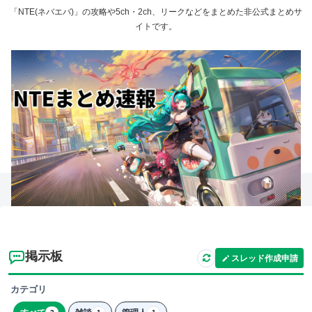
「NTE(ネバエバ)」の攻略や5ch・2ch、リークなどをまとめた非公式まとめサ
イトです。
掲示板
スレッド作成申請
カテゴリ