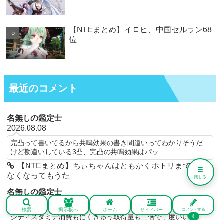
【NTEまとめ】イロヒ、中国セルラン68
位
最近のコメント
名無しの鑑定士
2026.08.08
完凸って書いてるから共鳴効果の書き間違いってわかりそうだ
けど勘違いしている3凸、完凸の共鳴効果はパッ...
【NTEまとめ】ちぃちゃんはともかくホトリまで使わ
≡
なくなってもうた
閉じる
名無しの鑑定士
2026.08.08
検索
掲示板へ
ホーム
サイドバー
コメントする
シティスタミナ消費もにくきゅう取得量も二倍で丁度いいよ
8