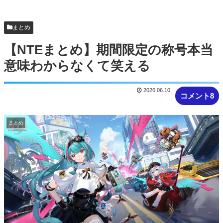
【NTEまとめ】NTEの雑ミニゲームは可能性だけ
はそれぞれ感じる
まとめ
【画像】手塚の必殺技、卑怯すぎるｗｗ
【NTEまとめ】期間限定の称号本当
意味わからなくて笑える
2026.06.10
コメント8
まとめ