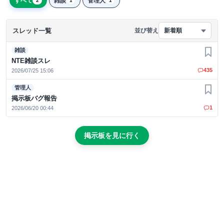
すべて
雑談
管理人
2
1
1
スレッド一覧
並び替え
新着順
雑談
お気
NTE雑談スレ
435
2026/07/25 15:06
管理人
お気
掲示板バグ報告
1
2026/06/20 00:44
掲示板を見に行く