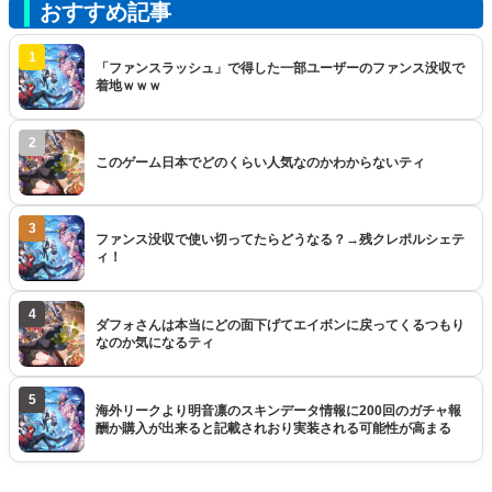
おすすめ記事
1
「ファンスラッシュ」で得した一部ユーザーのファンス没収で
着地ｗｗｗ
2
このゲーム日本でどのくらい人気なのかわからないティ
3
ファンス没収で使い切ってたらどうなる？→残クレポルシェテ
ィ！
4
ダフォさんは本当にどの面下げてエイボンに戻ってくるつもり
なのか気になるティ
5
海外リークより明音凛のスキンデータ情報に200回のガチャ報
酬か購入が出来ると記載されおり実装される可能性が高まる