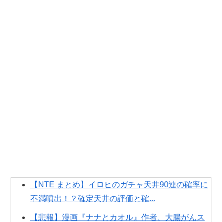
【NTE まとめ】イロヒのガチャ天井90連の確率に
不満噴出！？確定天井の評価と確...
【悲報】漫画『ナナとカオル』作者、大腸がんス