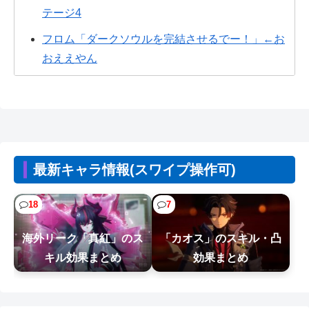
テージ4
フロム「ダークソウルを完結させるでー！」←お
おええやん
世間では神ゲーと言われているが個人的にはクソ
ゲーだと思うゲーム挙げてけ
【悲報】ヤニねこ、BPOで問題視されるｗｗｗｗ
ｗｗｗｗｗｗｗｗｗ
最新キャラ情報(スワイプ操作可)
【胸糞】Zクソガキ、おばあちゃんをいじめて炎上
するｗｗｗｗ
18
7
【悲報】息子がみいちゃんのママ、限界を迎える
海外リーク「真紅」のス
「カオス」のスキル・凸
「もう無理。普通の家庭を築きたい。普...
キル効果まとめ
効果まとめ
【悲報】ショートスリーパー堀さん、対面で高須
幹弥にブチギレるｗｗｗｗ