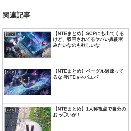
関連記事
【NTEまとめ】SCPにも出てくる
まとめ
けど、収容されてるヤバい異能者
みたいなのも欲しいな
【NTEまとめ】ベーグル過疎って
まとめ
るな #NTE #ネバエバ
【NTEまとめ】1人称視点で自分の
まとめ
おっ◯いが！