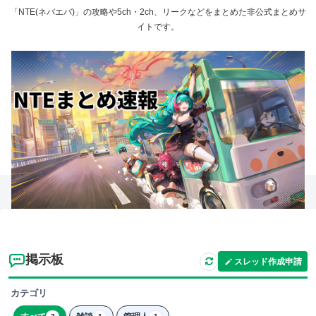
「NTE(ネバエバ)」の攻略や5ch・2ch、リークなどをまとめた非公式まとめサ
イトです。
掲示板
スレッド作成申請
カテゴリ