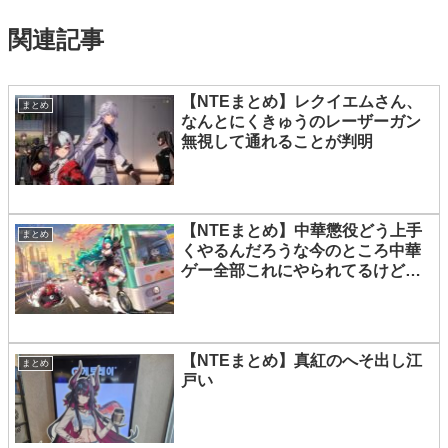
関連記事
【NTEまとめ】レクイエムさん、
まとめ
なんとにくきゅうのレーザーガン
無視して通れることが判明
【NTEまとめ】中華懲役どう上手
まとめ
くやるんだろうな今のところ中華
ゲー全部これにやられてるけど初
の勝利くるか？
【NTEまとめ】真紅のへそ出し江
まとめ
戸い