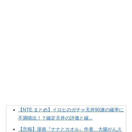
【NTE まとめ】イロヒのガチャ天井90連の確率に
不満噴出！？確定天井の評価と確...
【悲報】漫画『ナナとカオル』作者、大腸がんス