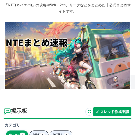
「NTE(ネバエバ)」の攻略や5ch・2ch、リークなどをまとめた非公式まとめサ
イトです。
掲示板
スレッド作成申請
カテゴリ