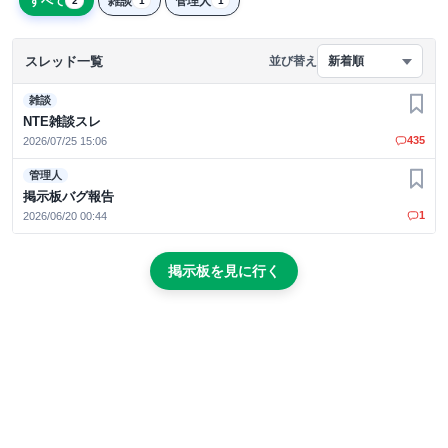
すべて
雑談
管理人
2
1
1
スレッド一覧
並び替え
新着順
雑談
お気
NTE雑談スレ
435
2026/07/25 15:06
管理人
お気
掲示板バグ報告
1
2026/06/20 00:44
掲示板を見に行く