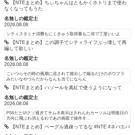
【NTEまとめ】ちぃちゃんはともかくホトリまで使わ
なくなってもうた
名無しの鑑定士
2026.08.08
シティスタミナ消費もにくきゅう取得量も二倍で丁度いいよ
【NTEまとめ】この調子でシティライフぶっ壊して再
編して欲しい
名無しの鑑定士
2026.08.08
こいつらその時の風潮に流されて後出しで煽るだけのボウフラ
みたいなやつらだからなんも当てにならん
【NTEまとめ】ハソールを真紅で使うようになって
名無しの鑑定士
2026.08.08
PS5だとUIクソ過ぎてサムネ表示はされんわカーソルは明後日の
方向に飛ぶわ消えるわであの画面で操作す...
【NTEまとめ】ベーグル過疎ってるな #NTE #ネバエバ