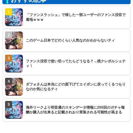
1
「ファンスラッシュ」で得した一部ユーザーのファンス没収で
着地ｗｗｗ
2
このゲーム日本でどのくらい人気なのかわからないティ
3
ファンス没収で使い切ってたらどうなる？→残クレポルシェテ
ィ！
4
ダフォさんは本当にどの面下げてエイボンに戻ってくるつもり
なのか気になるティ
5
海外リークより明音凛のスキンデータ情報に200回のガチャ報
酬か購入が出来ると記載されおり実装される可能性が高まる