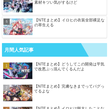
素材キツい気がするけど
【NTEまとめ】イロヒの衣装全部裸足な
の草生える
月間人気記事
【NTEまとめ】どうしてこの開発は平気
で改悪ぶっ混んでくるんだよ
【NTEまとめ】完膚なきまでってバグっ
てるよな
【NTEまとめ】イロヒは餅大したことな