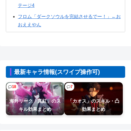
テージ4
フロム「ダークソウルを完結させるでー！」←お
おええやん
世間では神ゲーと言われているが個人的にはクソ
ゲーだと思うゲーム挙げてけ
【悲報】ヤニねこ、BPOで問題視されるｗｗｗｗ
ｗｗｗｗｗｗｗｗｗ
最新キャラ情報(スワイプ操作可)
【胸糞】Zクソガキ、おばあちゃんをいじめて炎上
するｗｗｗｗ
18
7
【悲報】息子がみいちゃんのママ、限界を迎える
海外リーク「真紅」のス
「カオス」のスキル・凸
「もう無理。普通の家庭を築きたい。普...
キル効果まとめ
効果まとめ
【悲報】ショートスリーパー堀さん、対面で高須
幹弥にブチギレるｗｗｗｗ