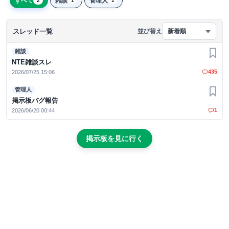
すべて
雑談
管理人
2
1
1
スレッド一覧
並び替え
新着順
雑談
お気
NTE雑談スレ
435
2026/07/25 15:06
管理人
お気
掲示板バグ報告
1
2026/06/20 00:44
掲示板を見に行く