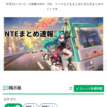
「NTE(ネバエバ)」の攻略や5ch・2ch、リークなどをまとめた非公式まとめサ
イトです。
掲示板
スレッド作成申請
カテゴリ