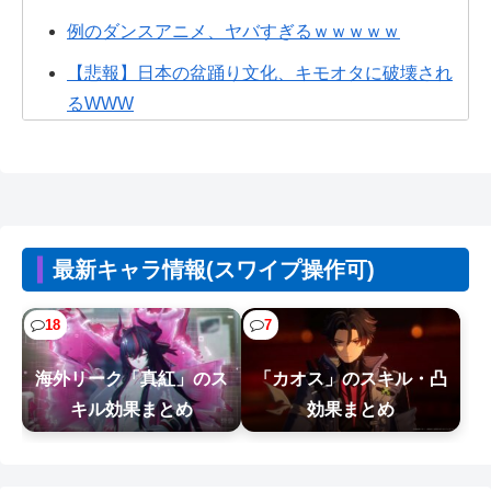
例のダンスアニメ、ヤバすぎるｗｗｗｗｗ
【悲報】日本の盆踊り文化、キモオタに破壊され
るWWW
【画像】YouTubeコメント欄、キレッキレ
チェンソーマン2部のこのキャラ何だったの…？ 何
を伝えたいキャラだったの…？
【画像】新人社員、封筒の開封方法が予想外すぎ
最新キャラ情報(スワイプ操作可)
るｗｗｗｗ
18
7
【画像】閉店間際の回転ずし、ネタの量がバグっ
てると話題にｗｗｗｗｗ
海外リーク「真紅」のス
「カオス」のスキル・凸
【悲報】坂口杏里を家に住ませてあげた結果ｗｗ
キル効果まとめ
効果まとめ
ｗｗ
【朗報】Amazonプライムビデオ、8月の配信作品