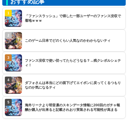
おすすめ記事
1
「ファンスラッシュ」で得した一部ユーザーのファンス没収で
着地ｗｗｗ
2
このゲーム日本でどのくらい人気なのかわからないティ
3
ファンス没収で使い切ってたらどうなる？→残クレポルシェテ
ィ！
4
ダフォさんは本当にどの面下げてエイボンに戻ってくるつもり
なのか気になるティ
5
海外リークより明音凛のスキンデータ情報に200回のガチャ報
酬か購入が出来ると記載されおり実装される可能性が高まる