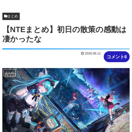
ぴろし社長ブチギレ「ジョジョASBカカロット鬼
滅ナルティメット作ったのにジャンブ...
まとめ
【NTEまとめ】初日の散策の感動は
凄かったな
2026.06.11
コメント6
まとめ