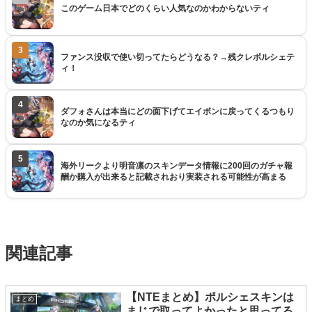
このゲーム日本でどのくらい人気なのかわからないティ
3
ファンス没収で使い切ってたらどうなる？→残クレポルシェテ
ィ！
4
ダフォさんは本当にどの面下げてエイボンに戻ってくるつもり
なのか気になるティ
5
海外リークより明音凛のスキンデータ情報に200回のガチャ報
酬か購入が出来ると記載されおり実装される可能性が高まる
関連記事
【NTEまとめ】ポルシェスキンは
まとめ
まじで取ってよかったと思ってる