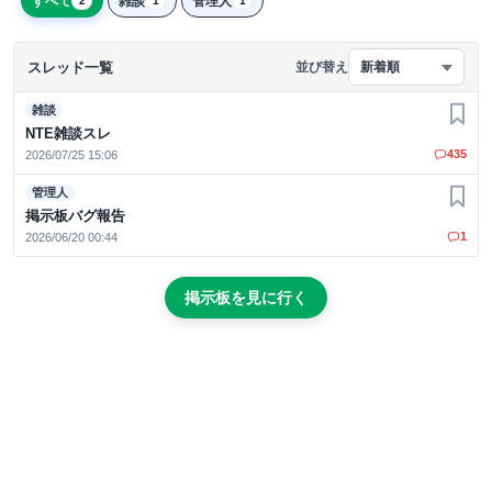
すべて
雑談
管理人
2
1
1
スレッド一覧
並び替え
新着順
雑談
お気
NTE雑談スレ
435
2026/07/25 15:06
管理人
お気
掲示板バグ報告
1
2026/06/20 00:44
掲示板を見に行く