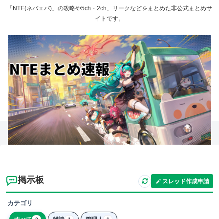
「NTE(ネバエバ)」の攻略や5ch・2ch、リークなどをまとめた非公式まとめサ
イトです。
掲示板
スレッド作成申請
カテゴリ