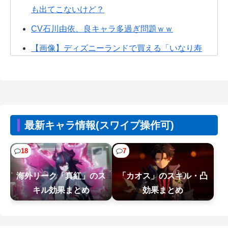
も出てこないけど？
CV石川由依、良キャラ多過ぎ問題ｗｗ
【画像】ディズニーランドで買える「いなり寿
司」がめちゃめちゃ美味しそう
【画像】手塚の必殺技、卑怯すぎるｗｗ
【画像】咲-saki-作者、ようやく『奇乳』に気付く
ｗｗｗｗ
最新キャラ情報(スワイプ操作可)
【画像】70年代の漫画、あまりにも時代を先取り
しすぎていたｗｗｗｗ
18
7
【悲報】Z世代の倫理観、完全にぶっ壊れるｗｗｗ
海外リーク「真紅」のス
「カオス」のスキル・凸
ｗ
キル効果まとめ
効果まとめ
【悲報】ジャンプグッズ43億キャンセルおばさ
ん、ご尊顔が公開されるｗｗｗｗ