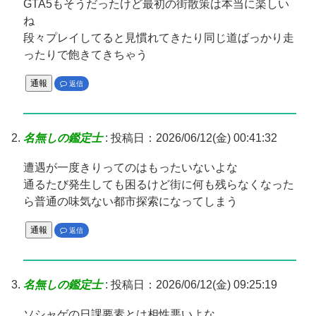
GTA5もそうだったけど最初の街散策は本当に楽しい
ね
段々プレイしてると見慣れてきたり同じ道ばっかり走
ったりで飽きてきちゃう
通報
返信
名無しの鑑定士
:
投稿日：2026/06/12(金) 00:41:32
遭遇が一度きりってのはもったいないよな
通るたび発生しても困るけど街に何も残らなくなった
ら普通の味気ない都市探索になってしまう
通報
返信
名無しの鑑定士
:
投稿日：2026/06/12(金) 09:25:19
ソシャゲの日課要素とは相性悪いよな