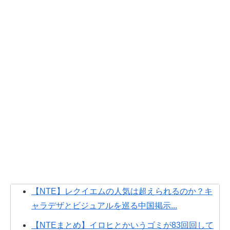
【NTE】レクイエムの人気は超えられるのか？キ
ャラデザとビジュアルを巡る中国掲示...
【NTEまとめ】イロヒとかいうゴミが83回回して