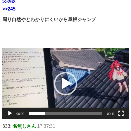
>>262
>>245
周り自然やとわかりにくいから屋根ジャンプ
動
画
プ
レ
ー
ヤ
ー
00:00
00:11
333:
名無しさん
17:37:31