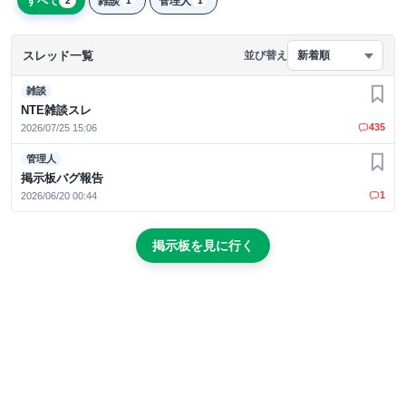
すべて
雑談
管理人
2
1
1
スレッド一覧
並び替え
新着順
雑談
お気
NTE雑談スレ
435
2026/07/25 15:06
管理人
お気
掲示板バグ報告
1
2026/06/20 00:44
掲示板を見に行く