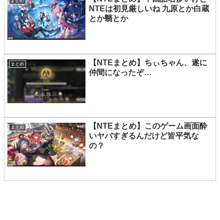
まとめ
NTEは初見厳しいね 九原とか白蔵
とか翳とか
【NTEまとめ】ちぃちゃん、遂に
まとめ
仲間になったぞ…
【NTEまとめ】このゲーム画面酔
まとめ
いヤバすぎるんだけど皆平気な
の？