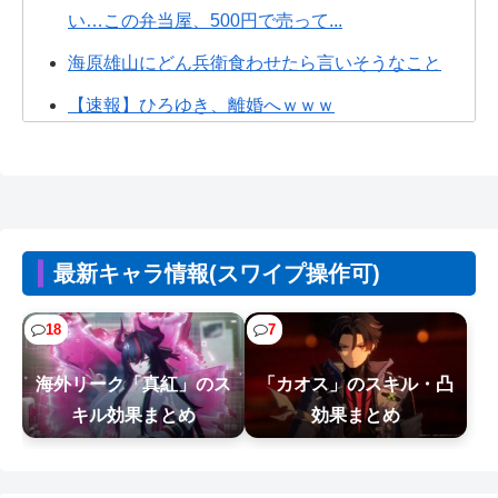
い…この弁当屋、500円で売って...
海原雄山にどん兵衛食わせたら言いそうなこと
【速報】ひろゆき、離婚へｗｗｗ
【悲報】免許取りたての娘さん、猛者すぎて炎上
するｗｗｗｗ
【悲報】東大生、キャバ嬢とバトル「キャバ嬢は
パチのクソ台」→X民絶賛の嵐ｗｗｗｗ
最新キャラ情報(スワイプ操作可)
【朗報】Vtuber界、新たなる『弱男の姫』が爆誕
ｗｗｗｗｗｗｗｗｗｗｗ
18
7
家庭用ゲーム機ビジネスって完全に破綻したよな
海外リーク「真紅」のス
「カオス」のスキル・凸
ガンダムSEEDはなぜここまでの人気シリーズとな
キル効果まとめ
効果まとめ
ったのか
【NTEまとめ】オークションは無駄に価格をつり