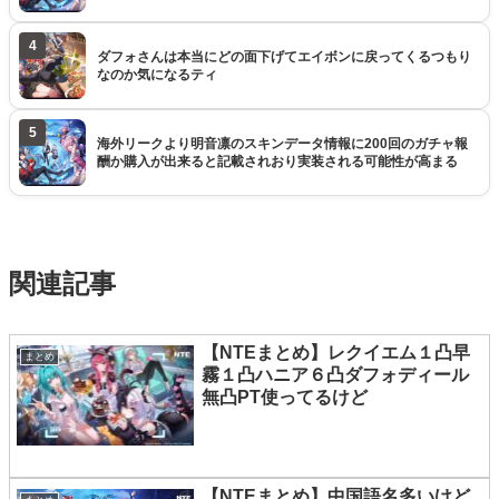
4
ダフォさんは本当にどの面下げてエイボンに戻ってくるつもり
なのか気になるティ
5
海外リークより明音凛のスキンデータ情報に200回のガチャ報
酬か購入が出来ると記載されおり実装される可能性が高まる
関連記事
【NTEまとめ】レクイエム１凸早
まとめ
霧１凸ハニア６凸ダフォディール
無凸PT使ってるけど
【NTEまとめ】中国語名多いけど