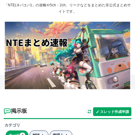
「NTE(ネバエバ)」の攻略や5ch・2ch、リークなどをまとめた非公式まとめサ
イトです。
掲示板
スレッド作成申請
カテゴリ