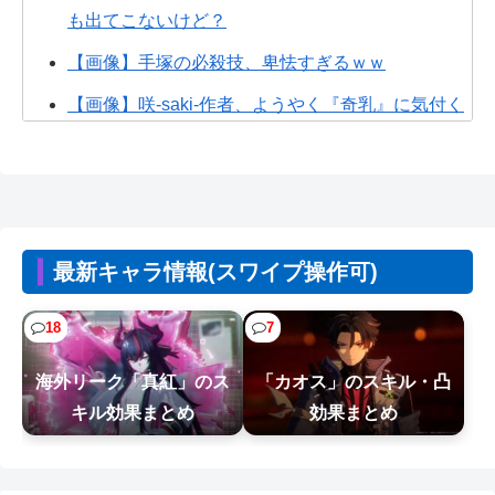
も出てこないけど？
【画像】手塚の必殺技、卑怯すぎるｗｗ
【画像】咲-saki-作者、ようやく『奇乳』に気付く
ｗｗｗｗ
CV石川由依、良キャラ多過ぎ問題ｗｗ
【画像】ディズニーランドで買える「いなり寿
司」がめちゃめちゃ美味しそう
最新キャラ情報(スワイプ操作可)
【画像】70年代の漫画、あまりにも時代を先取り
しすぎていたｗｗｗｗ
18
7
【悲報】Z世代の倫理観、完全にぶっ壊れるｗｗｗ
海外リーク「真紅」のス
「カオス」のスキル・凸
ｗ
キル効果まとめ
効果まとめ
【悲報】ジャンプグッズ43億キャンセルおばさ
ん、ご尊顔が公開されるｗｗｗｗ