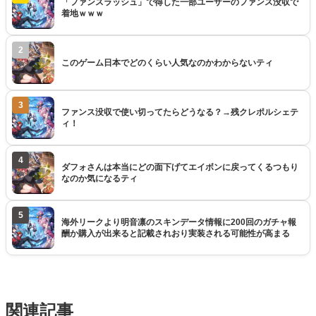
「ファンスラッシュ」で得した一部ユーザーのファンス没収で
着地ｗｗｗ
2
このゲーム日本でどのくらい人気なのかわからないティ
3
ファンス没収で使い切ってたらどうなる？→残クレポルシェテ
ィ！
4
ダフォさんは本当にどの面下げてエイボンに戻ってくるつもり
なのか気になるティ
5
海外リークより明音凛のスキンデータ情報に200回のガチャ報
酬か購入が出来ると記載されおり実装される可能性が高まる
関連記事