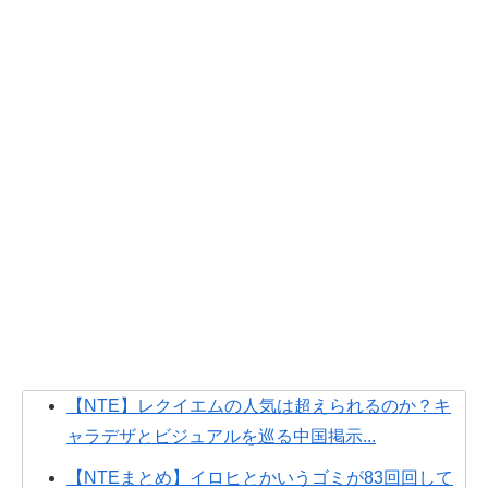
【NTE】レクイエムの人気は超えられるのか？キ
ャラデザとビジュアルを巡る中国掲示...
【NTEまとめ】イロヒとかいうゴミが83回回して