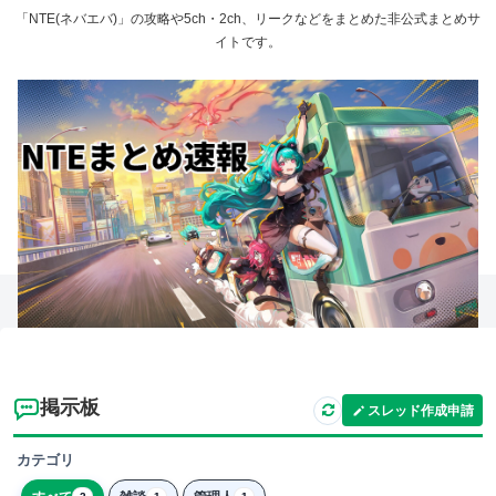
「NTE(ネバエバ)」の攻略や5ch・2ch、リークなどをまとめた非公式まとめサ
イトです。
掲示板
スレッド作成申請
カテゴリ