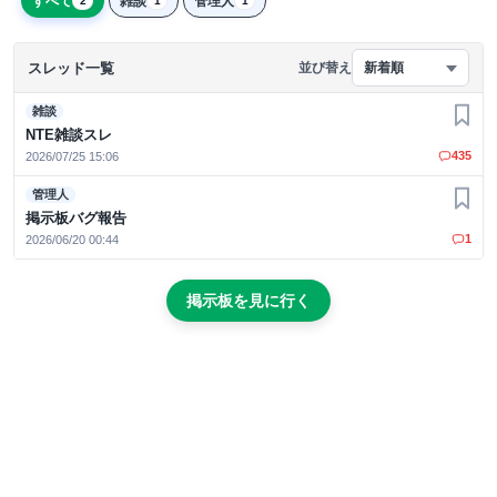
すべて
雑談
管理人
2
1
1
スレッド一覧
並び替え
新着順
雑談
お気
NTE雑談スレ
435
2026/07/25 15:06
管理人
お気
掲示板バグ報告
1
2026/06/20 00:44
掲示板を見に行く