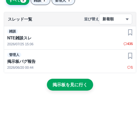
すべて
雑談
管理人
2
1
1
スレッド一覧
並び替え
新着順
雑談
お気
NTE雑談スレ
435
2026/07/25 15:06
管理人
お気
掲示板バグ報告
1
2026/06/20 00:44
掲示板を見に行く