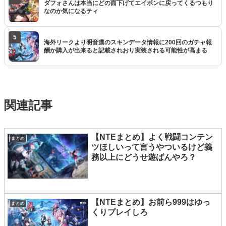
ダフォさんは本当にどの面下げてエイボンに戻ってくるつもり
なのか気になるティ
5
海外リークより明音凛のスキンデータ情報に200回のガチャ報
酬か購入が出来ると記載されおり実装される可能性が高まる
関連記事
【NTEまとめ】よく戦闘コンテン
まとめ
ツほしいって言うやついるけど義
務以上にどうせ遊ばんやろ？
【NTEまとめ】お前ら999はゆっ
まとめ
くりプレイしろ