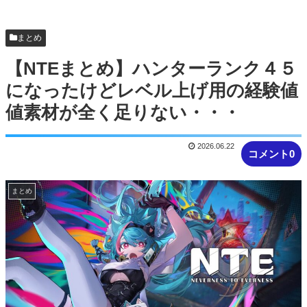
【NTEまとめ】イロヒの衣装全部裸足なの草生え
る
まとめ
【NTEまとめ】ハンターランク４５
になったけどレベル上げ用の経験値
値素材が全く足りない・・・
2026.06.22
コメント0
まとめ