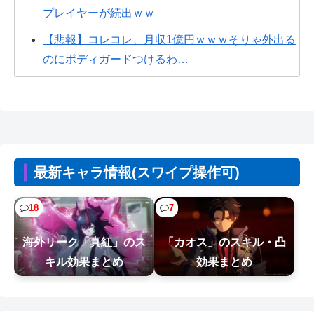
プレイヤーが続出ｗｗ
【悲報】コレコレ、月収1億円ｗｗｗそりゃ外出る
のにボディガードつけるわ…
キメラって倫理観無くせば普通に作れるんか？
【悲報】ピカチュウが大量に半額
【悲報】映画館の客、ほぼバイオテロレベルのや
らかしで観客が避難する事態にｗｗｗｗ
最新キャラ情報(スワイプ操作可)
【驚報】 最近のアニメ『ヤニねこ』『地元最
高！』『みいちゃんと山田さん』『ドカ食...
18
7
【悲報】有名漫画家、がんを公表「大腸癌になっ
海外リーク「真紅」のス
「カオス」のスキル・凸
てしまいました。肝臓に転移も見られて...
キル効果まとめ
効果まとめ
【悲報】福岡の電車、完全にやらかす。構内アナ
ウンスでド下ネタを連発するｗｗｗｗｗ