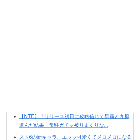
【NTE】「リリース初日に攻略信じて早霧と九原
選んだ結果」常駐ガチャ被りまくりな...
スト6の新キャラ、エッッ可愛くてメロメロになる