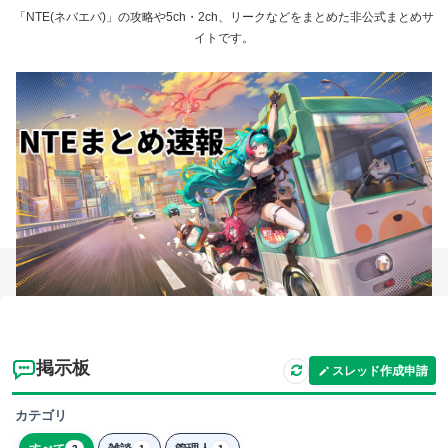
「NTE(ネバエバ)」の攻略や5ch・2ch、リークなどをまとめた非公式まとめサ
イトです。
掲示板
スレッド作成申請
カテゴリ