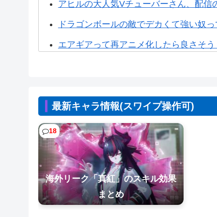
アヒルの大人気Vチューバーさん、配信
ル
・
ドラゴンボールの敵でデカくて強い奴っ
凸
エアギアって再アニメ化したら良さそうじ
効
【悲報】人間「バックアップ作成して」A
果
ま
【画像】かつて天下を獲っていたYouTu
と
最新キャラ情報(スワイプ操作可)
【画像】漫画家・桂正和の描いた最新パ0
め
【画像】ポリコレ卒業のカプコン、スト
18
7
【悲報】コレコレ、月収1億円ｗｗｗそ
海外リーク「真紅」のスキル効果
まとめ