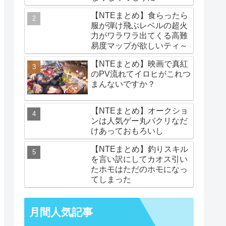
【NTEまとめ】食らったら
服が弾け飛ぶレベルの超火
力がワラワラ出てくる高難
易度マップが欲しいティ～
【NTEまとめ】映画で真紅
のPV流れてイロヒがこれつ
まんないですか？
【NTEまとめ】オークショ
ンは人気ゲー丸パクリなだ
けあっておもろいし
【NTEまとめ】釣りスキル
を言い訳にしてカオス引い
たホモはただのホモになっ
てしまった
月間人気記事