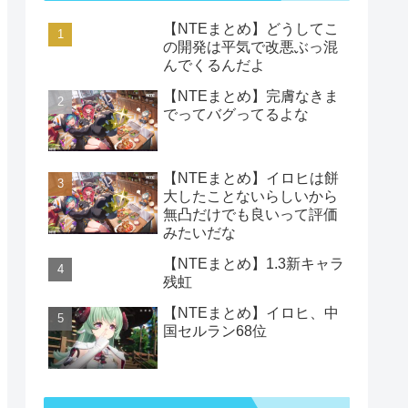
【NTEまとめ】どうしてこ
の開発は平気で改悪ぶっ混
んでくるんだよ
【NTEまとめ】完膚なきま
でってバグってるよな
【NTEまとめ】イロヒは餅
大したことないらしいから
無凸だけでも良いって評価
みたいだな
【NTEまとめ】1.3新キャラ
残虹
【NTEまとめ】イロヒ、中
国セルラン68位