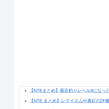
「
カ
オ
ス
」
の
【NTEまとめ】最近釣りレベル9になっ
ス
【NTE まとめ】レクイエムや真紅の評
キ