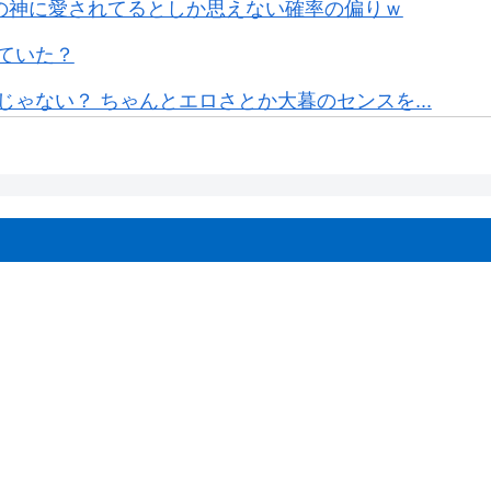
の神に愛されてるとしか思えない確率の偏りｗ
ていた？
ゃない？ ちゃんとエロさとか大暮のセンスを...
I「了解。あ、間違えちゃったｗ」→シャレに...
berの現在ｗｗｗｗ
ツイラストにネット衝撃「この質感の出し方」...
6に可愛すぎるフィリピン人キャラ実装！
りゃ外出るのにボディガードつけるわ…