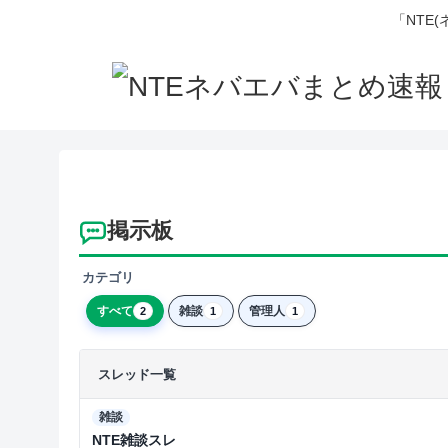
「NTE
掲示板
カテゴリ
すべて
雑談
管理人
2
1
1
スレッド一覧
雑談
NTE雑談スレ