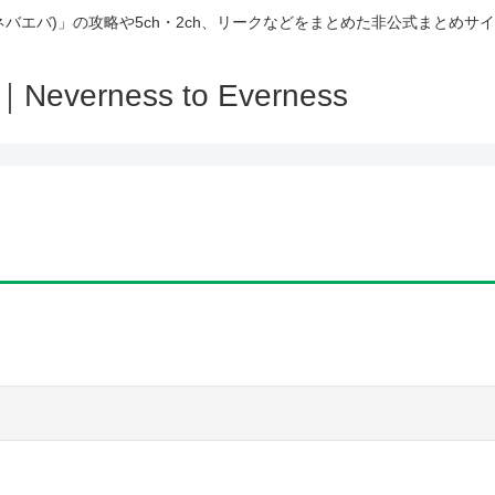
(ネバエバ)」の攻略や5ch・2ch、リークなどをまとめた非公式まとめサ