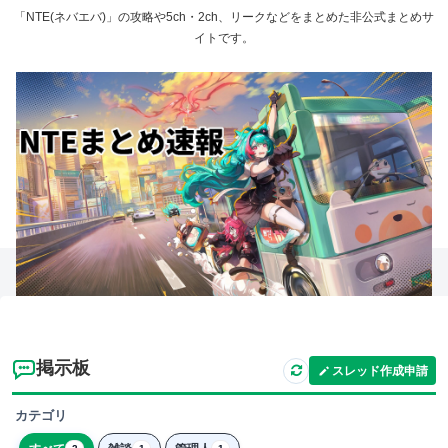
「NTE(ネバエバ)」の攻略や5ch・2ch、リークなどをまとめた非公式まとめサ
イトです。
掲示板
スレッド作成申請
カテゴリ