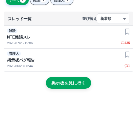
すべて
雑談
管理人
2
1
1
スレッド一覧
並び替え
新着順
雑談
お気
NTE雑談スレ
435
2026/07/25 15:06
管理人
お気
掲示板バグ報告
1
2026/06/20 00:44
掲示板を見に行く