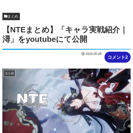
【NTEまとめ】ベーグル過疎ってるな #NTE #ネバ
エバ
まとめ
【NTEまとめ】「キャラ実戦紹介｜
潯」をyoutubeにて公開
2026.05.08
コメント2
まとめ