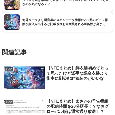
なのか気になるティ
5
海外リークより明音凛のスキンデータ情報に200回のガチャ報
酬か購入が出来ると記載されおり実装される可能性が高まる
関連記事
【NTEまとめ】絆衣装初めてとっ
まとめ
て思ったけど派手な課金衣装より
街中に馴染む絆衣装のがいいな
【NTEまとめ】まさかの予告番組
まとめ
の配信時間を20分延長！？なおグ
ローバル版は通常通り放送！？