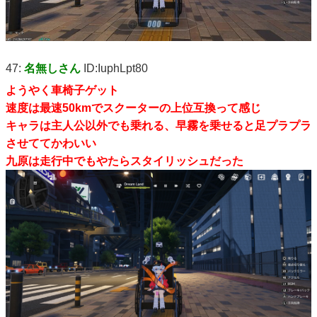
47:
名無しさん
ID:IuphLpt80
ようやく車椅子ゲット
速度は最速50kmでスクーターの上位互換って感じ
キャラは主人公以外でも乗れる、早霧を乗せると足プラプラ
させててかわいい
九原は走行中でもやたらスタイリッシュだった