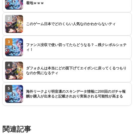
着地ｗｗｗ
2
このゲーム日本でどのくらい人気なのかわからないティ
3
ファンス没収で使い切ってたらどうなる？→残クレポルシェテ
ィ！
4
ダフォさんは本当にどの面下げてエイボンに戻ってくるつもり
なのか気になるティ
5
海外リークより明音凛のスキンデータ情報に200回のガチャ報
酬か購入が出来ると記載されおり実装される可能性が高まる
関連記事