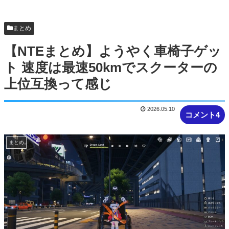
クエスト始まる時に併用してほし...
【NTEまとめ】ところでみなさんニャクラッチや
まとめ
ってますか
【NTEまとめ】ようやく車椅子ゲッ
ト 速度は最速50kmでスクーターの
上位互換って感じ
2026.05.10
コメント4
まとめ