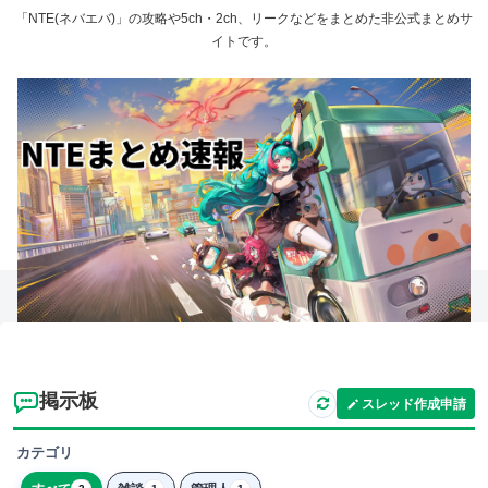
「NTE(ネバエバ)」の攻略や5ch・2ch、リークなどをまとめた非公式まとめサ
イトです。
掲示板
スレッド作成申請
カテゴリ