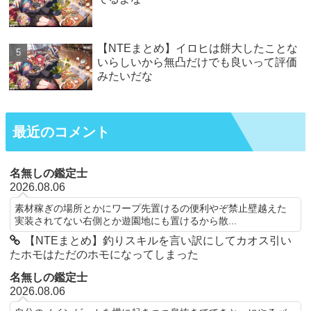
【NTEまとめ】イロヒは餅大したことな
いらしいから無凸だけでも良いって評価
みたいだな
最近のコメント
名無しの鑑定士
2026.08.06
素材稼ぎの場所とかにワープ先置けるの便利やぞ禁止壁越えた
実装されてない右側とか遊園地にも置けるから散...
【NTEまとめ】釣りスキルを言い訳にしてカオス引い
たホモはただのホモになってしまった
名無しの鑑定士
2026.08.06