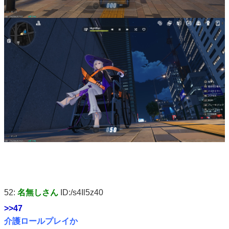
52:
名無しさん
ID:/s4Il5z40
>>47
介護ロールプレイか