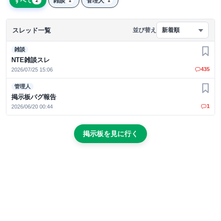
すべて
雑談
管理人
2
1
1
スレッド一覧
並び替え
新着順
雑談
お気
NTE雑談スレ
435
2026/07/25 15:06
管理人
お気
掲示板バグ報告
1
2026/06/20 00:44
掲示板を見に行く