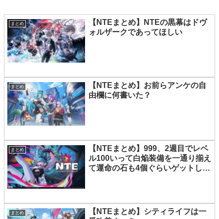
【NTEまとめ】NTEの黒幕はドヴ
まとめ
ォルザークであってほしい
【NTEまとめ】お前らアンケの自
まとめ
由欄に何書いた？
【NTEまとめ】999、2週目でレベ
まとめ
ル100いって白焔装備を一通り揃え
て運命の石も4個ぐらいゲットした
んだけど
【NTEまとめ】シティライフは一
まとめ