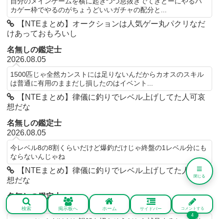
自分のメインゲームを横に起きつつ息抜きでてきとーにやるバ
カゲー枠でやるのがちょうどいいガチャの配分と...
【NTEまとめ】オークションは人気ゲー丸パクリなだ
けあっておもろいし
名無しの鑑定士
2026.08.05
1500匹じゃ全然カンストには足りないんだからカオスのスキル
は普通に有用のままだし損したのはイベント...
【NTEまとめ】律儀に釣りでレベル上げしてた人可哀
想だな
名無しの鑑定士
2026.08.05
今レベル8の8割くらいだけど爆釣だけじゃ終盤の1レベル分にも
ならないんじゃね
≡
【NTEまとめ】律儀に釣りでレベル上げしてた人可哀
閉じる
想だな
名無しの鑑定士
2026.08.05
検索
掲示板へ
ホーム
サイドバー
コメントする
4