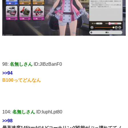
98:
名無しさん
ID:JlBzBanF0
>>94
B100ってどんなん
104:
名無しさん
ID:IuphLpt80
>>98
最高速度145kmだけどコーナリング性能がぶっ壊れててノ