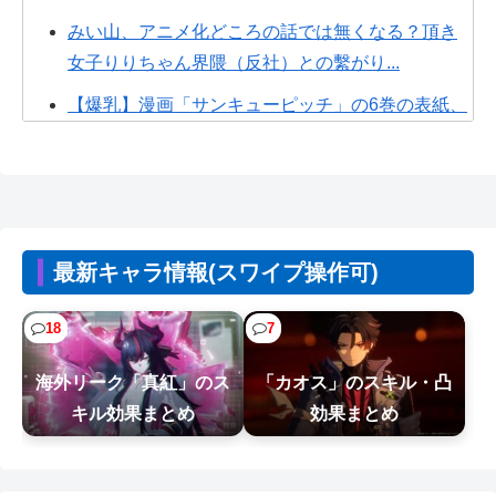
みい山、アニメ化どころの話では無くなる？頂き
女子りりちゃん界隈（反社）との繫がり...
【爆乳】漫画「サンキューピッチ」の6巻の表紙、
絵が下手すぎるWWWW
【画像】ひろゆきの闇、識者に暴かれる
wwwwwwwww
【画像】なぜか読める画像が発見される。お前ら
最新キャラ情報(スワイプ操作可)
の想像の10倍読めるｗｗｗｗ
【朗報】ホロライブの大人気VTuber「結婚しても
18
7
引退しない」
海外リーク「真紅」のス
「カオス」のスキル・凸
【画像】熊本「被災者の人はこの『ドラゴンボー
キル効果まとめ
効果まとめ
ルの家』みたいな奴の中で過ごしてねー...
【NTEまとめ】爆釣り最高やん 999みたいな長い