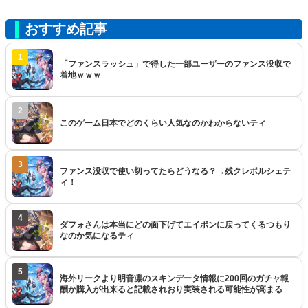
おすすめ記事
1
「ファンスラッシュ」で得した一部ユーザーのファンス没収で
着地ｗｗｗ
2
このゲーム日本でどのくらい人気なのかわからないティ
3
ファンス没収で使い切ってたらどうなる？→残クレポルシェテ
ィ！
4
ダフォさんは本当にどの面下げてエイボンに戻ってくるつもり
なのか気になるティ
5
海外リークより明音凛のスキンデータ情報に200回のガチャ報
酬か購入が出来ると記載されおり実装される可能性が高まる