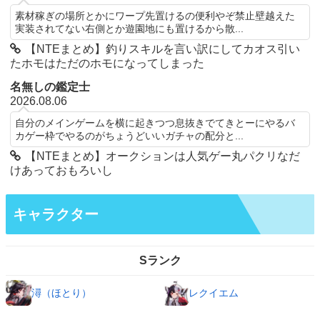
素材稼ぎの場所とかにワープ先置けるの便利やぞ禁止壁越えた
実装されてない右側とか遊園地にも置けるから散...
【NTEまとめ】釣りスキルを言い訳にしてカオス引い
たホモはただのホモになってしまった
名無しの鑑定士
2026.08.06
自分のメインゲームを横に起きつつ息抜きでてきとーにやるバ
カゲー枠でやるのがちょうどいいガチャの配分と...
【NTEまとめ】オークションは人気ゲー丸パクリなだ
けあっておもろいし
キャラクター
Sランク
潯（ほとり）
レクイエム