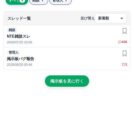
すべて
雑談
管理人
2
1
1
スレッド一覧
並び替え
新着順
雑談
お気
NTE雑談スレ
435
2026/07/25 15:06
管理人
お気
掲示板バグ報告
1
2026/06/20 00:44
掲示板を見に行く