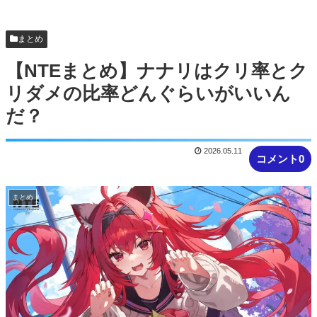
クエスト始まる時に併用してほし...
【NTEまとめ】ところでみなさんニャクラッチや
まとめ
ってますか
【NTEまとめ】ナナリはクリ率とク
リダメの比率どんぐらいがいいん
だ？
2026.05.11
コメント0
まとめ