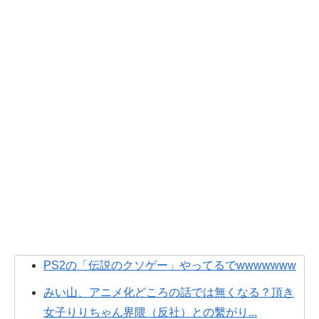
PS2の「伝説のクソゲー」やってるでwwwwwww
みい山、アニメ化どころの話では無くなる？頂き
女子りりちゃん界隈（反社）との繫がり...