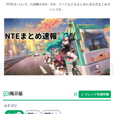
「NTE(ネバエバ)」の攻略や5ch・2ch、リークなどをまとめた非公式まとめサ
イトです。
掲示板
スレッド作成申請
カテゴリ