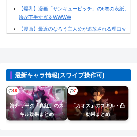
【爆乳】漫画「サンキューピッチ」の6巻の表紙、
絵が下手すぎるWWWW
【漫画】最近のなろう主人公が追放される理由ｗ
ｗｗ
【画像】ひろゆきの闇、識者に暴かれる
wwwwwwwww
【画像】なぜか読める画像が発見される。お前ら
最新キャラ情報(スワイプ操作可)
の想像の10倍読めるｗｗｗｗ
【朗報】ホロライブの大人気VTuber「結婚しても
18
7
引退しない」
海外リーク「真紅」のス
「カオス」のスキル・凸
【画像】熊本「被災者の人はこの『ドラゴンボー
キル効果まとめ
効果まとめ
ルの家』みたいな奴の中で過ごしてねー...
【NTEまとめ】爆釣り最高やん 999みたいな長い