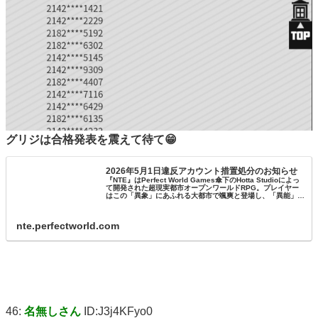
グリジは合格発表を震えて待て😁
2026年5月1日違反アカウント措置処分のお知らせ
『NTE』はPerfect World Games傘下のHotta Studioによっ
て開発された超現実都市オープンワールドRPG。プレイヤー
はこの「異象」にあふれる大都市で颯爽と登場し、「異能」を
利用して都市の各所を行き交い、「異常」事件...
nte.perfectworld.com
46:
名無しさん
ID:J3j4KFyo0