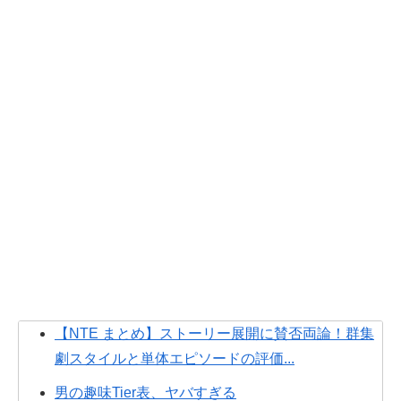
【NTE まとめ】ストーリー展開に賛否両論！群集
劇スタイルと単体エピソードの評価...
男の趣味Tier表、ヤバすぎる