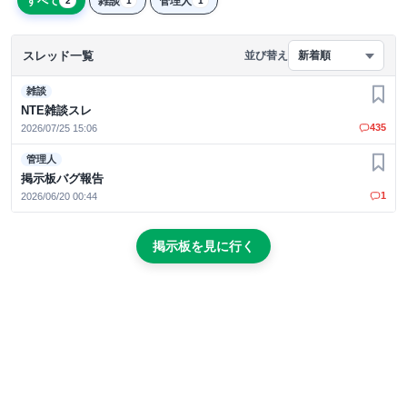
すべて
雑談
管理人
2
1
1
スレッド一覧
並び替え
新着順
雑談
お気
NTE雑談スレ
435
2026/07/25 15:06
管理人
お気
掲示板バグ報告
1
2026/06/20 00:44
掲示板を見に行く