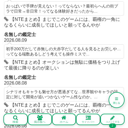
おっぱいで手牌が見えない！ってならない？最初らへんの街ブ
ラで日常→非日常！ってなる体験好きだったから...
【NTEまとめ】まじでこのゲームには、覇権の一角に
なるくらいに成長してほしいと願ってるんやが
名無しの鑑定士
2026.08.09
初手200万だして赤無しの大赤字だしてる人を見るとお労しや…
ってなる端数あるしどう考えても操作ミスで...
【NTEまとめ】オークションは無駄に価格をつり上げ
て最後に降りるのが楽しい
名無しの鑑定士
2026.08.08
シナリオもキャラも魅せ方が悪過ぎてな…世界観やキャラの設
定に対して開発が追いつかないゲーム性なのか、...
≡
閉じる
【NTEまとめ】まじでこのゲームには、覇権の一角に
なるくらいに成長してほしいと願ってるんやが
名無しの鑑定士
検索
掲示板へ
ホーム
サイドバー
コメントする
2026.08.08
2