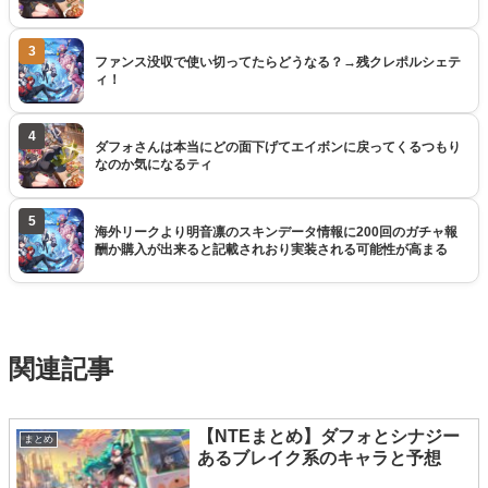
3
ファンス没収で使い切ってたらどうなる？→残クレポルシェテ
ィ！
4
ダフォさんは本当にどの面下げてエイボンに戻ってくるつもり
なのか気になるティ
5
海外リークより明音凛のスキンデータ情報に200回のガチャ報
酬か購入が出来ると記載されおり実装される可能性が高まる
関連記事
【NTEまとめ】ダフォとシナジー
まとめ
あるブレイク系のキャラと予想