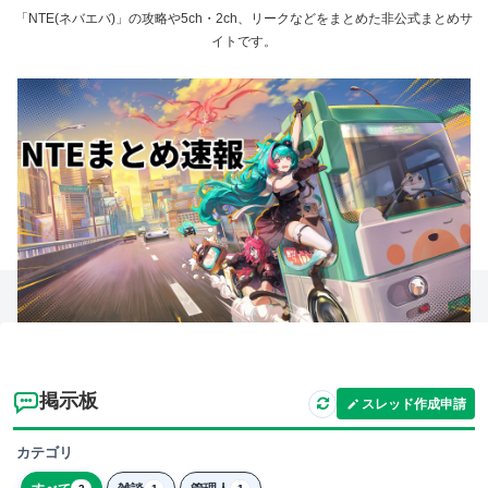
「NTE(ネバエバ)」の攻略や5ch・2ch、リークなどをまとめた非公式まとめサ
イトです。
掲示板
スレッド作成申請
カテゴリ