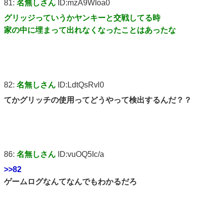
81:
名無しさん
ID:mzA9WIoa0
グリッジっていうかヤンキーと交戦してる時
家の中に埋まって出れなくなったことはあったな
82:
名無しさん
ID:LdtQsRvl0
てかグリッチの使用ってどうやって検出するんだ？？
86:
名無しさん
ID:vuOQ5Ic/a
>>82
ゲームログなんてなんでもわかるだろ