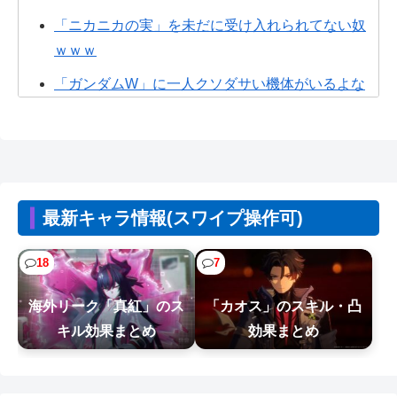
「ニカニカの実」を未だに受け入れられてない奴
ｗｗｗ
「ガンダムW」に一人クソダサい機体がいるよな
【動画】マーベルの新作格ゲー、歴代格ゲーのパ
ロディが多すぎて話題にwwwwwww
【動画】甲子園の女性審判、大誤審で炎上
【画像】新人社員、封筒の開封方法が予想外すぎ
最新キャラ情報(スワイプ操作可)
るｗｗｗｗ
18
7
【NTE】「爆釣大作戦」イベントが神快適と大評
判！常設化を望む海外プレイヤーの反...
海外リーク「真紅」のス
「カオス」のスキル・凸
例のダンスアニメ、ヤバすぎるｗｗｗｗｗ
キル効果まとめ
効果まとめ
ちいかわ「モモンガ天誅編」始まる