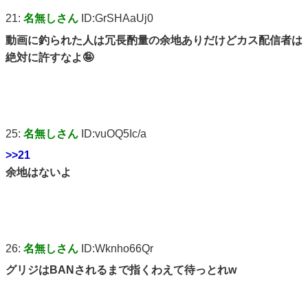
21:
名無しさん
ID:GrSHAaUj0
動画に釣られた人は冗長酌量の余地ありだけどカス配信者は
絶対に許すなよ🤪
25:
名無しさん
ID:vuOQ5Ic/a
>>21
余地はないよ
26:
名無しさん
ID:Wknho66Qr
グリジはBANされるまで指くわえて待っとれw