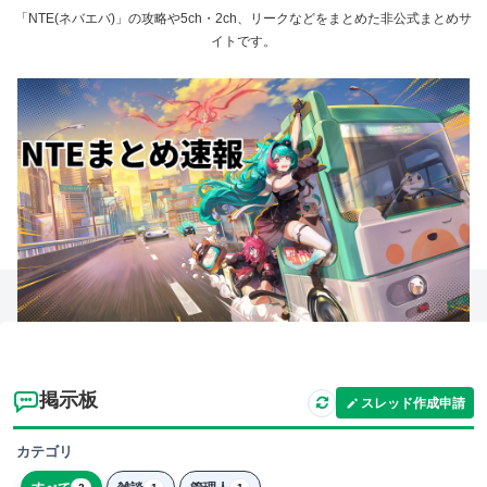
「NTE(ネバエバ)」の攻略や5ch・2ch、リークなどをまとめた非公式まとめサ
イトです。
掲示板
スレッド作成申請
カテゴリ