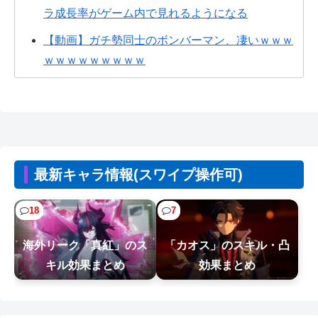
ラ成長率がゲーム内で見れるようになる
【動画】ガチ勢同士のボンバーマン、凄いｗｗｗ
ｗｗｗｗｗｗｗｗｗ
CV石川由依、良キャラ多過ぎ問題ｗｗ
【悲報】人気配信者「介護士やってる男って結構
ブッサイクじゃね」
【悲報】息子がみいちゃんのママ、限界を迎える
最新キャラ情報(スワイプ操作可)
「もう無理。普通の家庭を築きたい。普...
【胸糞】Zクソガキ、おばあちゃんをいじめて炎上
18
7
するｗｗｗｗ
海外リーク「真紅」のス
「カオス」のスキル・凸
【悲報】漫画『ナナとカオル』作者、大腸がんス
キル効果まとめ
効果まとめ
テージ4
【NTEまとめ】絆プレゼント安いやつは400で基本