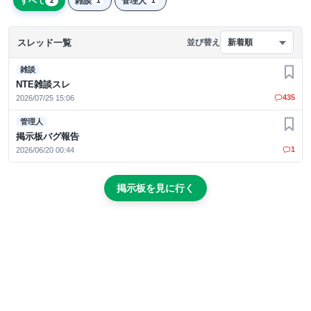
すべて
雑談
管理人
2
1
1
スレッド一覧
並び替え
新着順
雑談
お気
NTE雑談スレ
435
2026/07/25 15:06
管理人
お気
掲示板バグ報告
1
2026/06/20 00:44
掲示板を見に行く