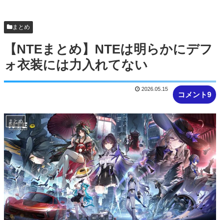
200なんだけど
【NTEまとめ】ベーグル過疎ってるな #NTE #ネバ
まとめ
エバ
【NTEまとめ】NTEは明らかにデフ
ォ衣装には力入れてない
2026.05.15
コメント9
まとめ