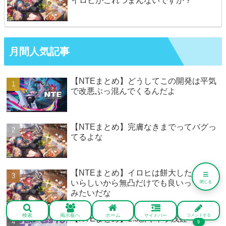
イロヒがこれつまんないですか？
月間人気記事
【NTEまとめ】どうしてこの開発は平気
で改悪ぶっ混んでくるんだよ
【NTEまとめ】完膚なきまでってバグっ
てるよな
【NTEまとめ】イロヒは餅大したことな
≡
いらしいから無凸だけでも良いって評価
閉じる
みたいだな
検索
掲示板へ
ホーム
サイドバー
コメントする
【NTEまとめ】1.3新キャラ残虹
9