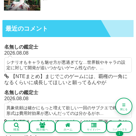
最近のコメント
名無しの鑑定士
2026.08.08
シナリオもキャラも魅せ方が悪過ぎてな…世界観やキャラの設
定に対して開発が追いつかないゲーム性なのか、...
【NTEまとめ】まじでこのゲームには、覇権の一角に
なるくらいに成長してほしいと願ってるんやが
名無しの鑑定士
2026.08.08
≡
異象依頼は確かにもっと増えて欲しい一回のサブクエで終わる
閉じる
形式は費用対効果が悪いんだってのは分かるがホ...
【NTEまとめ】まじでこのゲームには、覇権の一角に
なるくらいに成長してほしいと願ってるんやが
検索
掲示板へ
ホーム
サイドバー
コメントする
1