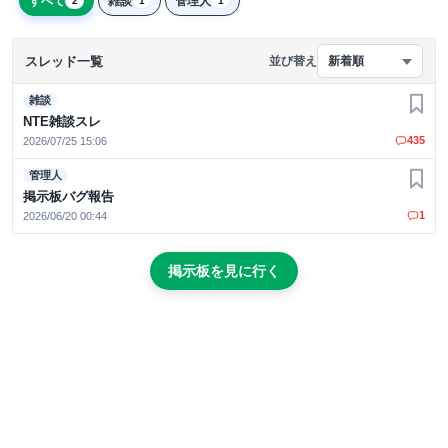
すべて
雑談
管理人
2
1
1
スレッド一覧
並び替え
新着順
雑談
お気
NTE雑談スレ
435
2026/07/25 15:06
管理人
お気
掲示板バグ報告
1
2026/06/20 00:44
掲示板を見に行く