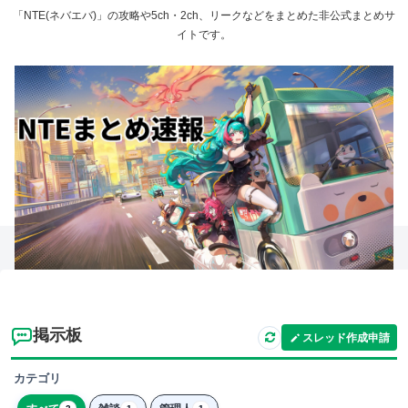
「NTE(ネバエバ)」の攻略や5ch・2ch、リークなどをまとめた非公式まとめサ
イトです。
掲示板
スレッド作成申請
カテゴリ