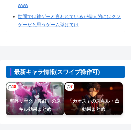
www
世間では神ゲーと言われているが個人的にはクソ
ゲーだと思うゲーム挙げてけ
【朗報】ファイアーエムブレムさん、ついにキャ
ラ成長率がゲーム内で見れるようになる
【悲報】週間少年ジャンプのグッズ(43億円分)を注
文し全てキャンセルした女逮捕ｗ...
最新キャラ情報(スワイプ操作可)
【NTE】Ver.1.3予告配信の4つの交換コード情報に
海外の反応まとめ！
18
7
【悲報】Z世代「求刑7年のジャンポケ斎藤は口封
海外リーク「真紅」のス
「カオス」のスキル・凸
じに被害者殺した方が量刑軽かっただ...
キル効果まとめ
効果まとめ
【朗報】ぐらんぶるのヒロイン、遂にデレる
wwww