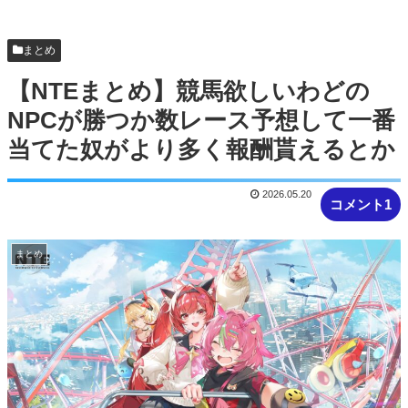
【画像】咲-saki-作者、ようやく『奇乳』に気付く
ｗｗｗｗ
まとめ
【悲報】人気プロゲーマーと結婚したグラドル、
【NTEまとめ】競馬欲しいわどの
息子の「自閉スペクトラム症」診断にシ...
NPCが勝つか数レース予想して一番
当てた奴がより多く報酬貰えるとか
2026.05.20
コメント1
まとめ