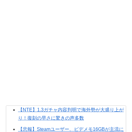
【NTE】1.3ガチャ内容判明で海外勢が大盛り上が
り！復刻の早さに驚きの声多数
【悲報】Steamユーザー、ビデメモ16GBが主流に