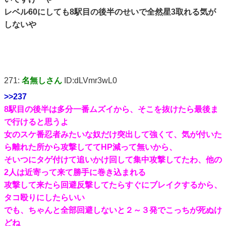
レベル60にしても8駅目の後半のせいで全然星3取れる気が
しないや
271:
名無しさん
ID:dLVmr3wL0
>>237
8駅目の後半は多分一番ムズイから、そこを抜けたら最後ま
で行けると思うよ
女のスケ番忍者みたいな奴だけ突出して強くて、気が付いた
ら離れた所から攻撃しててHP減って無いから、
そいつにタゲ付けて追いかけ回して集中攻撃してたわ、他の
2人は近寄って来て勝手に巻き込まれる
攻撃して来たら回避反撃してたらすぐにブレイクするから、
タコ殴りにしたらいい
でも、ちゃんと全部回避しないと２～３発でこっちが死ぬけ
どね