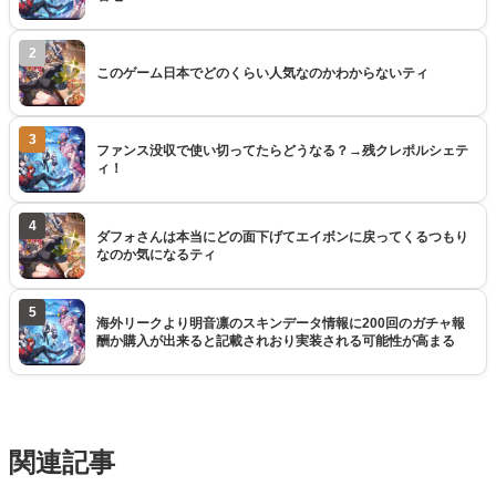
2
このゲーム日本でどのくらい人気なのかわからないティ
3
ファンス没収で使い切ってたらどうなる？→残クレポルシェテ
ィ！
4
ダフォさんは本当にどの面下げてエイボンに戻ってくるつもり
なのか気になるティ
5
海外リークより明音凛のスキンデータ情報に200回のガチャ報
酬か購入が出来ると記載されおり実装される可能性が高まる
関連記事