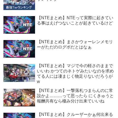
【NTEまとめ】NTEって実際に起きてい
る事はえげつないことが起きているけど
【NTEまとめ】まさかウォーレンメモリ
ーがただのログボだとはなぁ
【NTEまとめ】マジで今の軽さのままで
いいわ かつてのネトゲみたいなのを求め
てる人には凄まじく物足りないだろうが
w
【NTEまとめ】一撃落札つまらんのに常
設かよ………って思ったら にくきゅうと
報酬共有なら棲み分け出来ていいね
【NTEまとめ】クルーザーかぁ何出来る