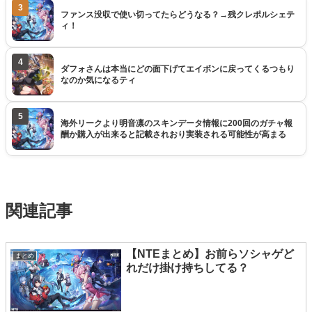
3
ファンス没収で使い切ってたらどうなる？→残クレポルシェテ
ィ！
4
ダフォさんは本当にどの面下げてエイボンに戻ってくるつもり
なのか気になるティ
5
海外リークより明音凛のスキンデータ情報に200回のガチャ報
酬か購入が出来ると記載されおり実装される可能性が高まる
関連記事
【NTEまとめ】お前らソシャゲど
まとめ
れだけ掛け持ちしてる？