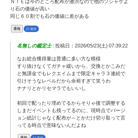
ＮＴＥは今のところ配布が激渋なので他のソシャゲよ
り石の価値が高い
同じ６０割でも石の価値に差がある
通報
返信
名無しの鑑定士
:
投稿日：2026/05/23(土) 07:39:22
なお総合獲得量は普通に多い方な模様
すり抜けなくてガチャ緩いから、交換とかこみだ
と無課金でもレクエイムまで限定キャラ３連続で
引けそうなレベルだから余裕すぎて笑うわ
ナナリとかリセマラでもいいし
初回で配ったり埋めてるからそりゃ後で調整する
しまだイベントも残ってるのに、現時点でバージ
ョン総計じゃなく配布が～とかだけ切り取って言
ってる時点で意味ないんだよね
通報
返信