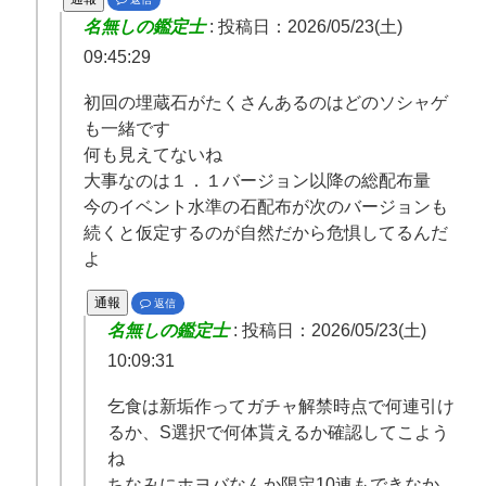
名無しの鑑定士
:
投稿日：2026/05/23(土)
09:45:29
初回の埋蔵石がたくさんあるのはどのソシャゲ
も一緒です
何も見えてないね
大事なのは１．１バージョン以降の総配布量
今のイベント水準の石配布が次のバージョンも
続くと仮定するのが自然だから危惧してるんだ
よ
通報
返信
名無しの鑑定士
:
投稿日：2026/05/23(土)
10:09:31
乞食は新垢作ってガチャ解禁時点で何連引け
るか、S選択で何体貰えるか確認してこよう
ね
ちなみにホヨバなんか限定10連もできなか