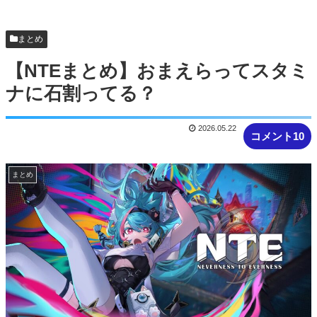
の地獄絵図にwww
【画像】秋葉原でゲーミングキーボードとマウス
まとめ
無料配布するよ→結果
【NTEまとめ】おまえらってスタミ
ナに石割ってる？
2026.05.22
コメント10
まとめ