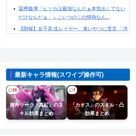
冨樫義博「ヒソカは最強なんだぁ本気出してない
だけなんだぁ」←こいつのこの情熱なん...
【朗報】女子高 生レイヤー、臭いやつに苦言 「洋
服は一回全部熱湯につけよう！洗濯...
【悲報】新幹線で「大音量でゲーム実況する息
子」の母親、セクシーすぎて草ｗｗｗｗ
【画像】女の子「ママー！ちいかわシール貼った
最新キャラ情報(スワイプ操作可)
よー！」→母親の心をざわつかせてしま...
【NTEまとめ】NTEって実際に起きている事はえ
18
7
げつないことが起きているけど
海外リーク「真紅」のス
「カオス」のスキル・凸
【悲報】”サ終”相次ぐスマホゲーム、倒産も急増
キル効果まとめ
効果まとめ
過去最多ペースで推移
IT業界、「未経験者は要らない、経験者はいない」