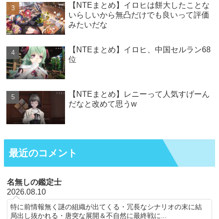
【NTEまとめ】イロヒは餅大したことな
いらしいから無凸だけでも良いって評価
みたいだな
【NTEまとめ】イロヒ、中国セルラン68
位
【NTEまとめ】レニーって人気すげーん
だなと改めて思うw
最近のコメント
名無しの鑑定士
2026.08.10
特に前情報無く謎の組織が出てくる・冗長なシナリオの末に結
局出し抜かれる・唐突な展開＆不自然に最終戦に...