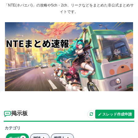
「NTE(ネバエバ)」の攻略や5ch・2ch、リークなどをまとめた非公式まとめサ
イトです。
掲示板
スレッド作成申請
カテゴリ