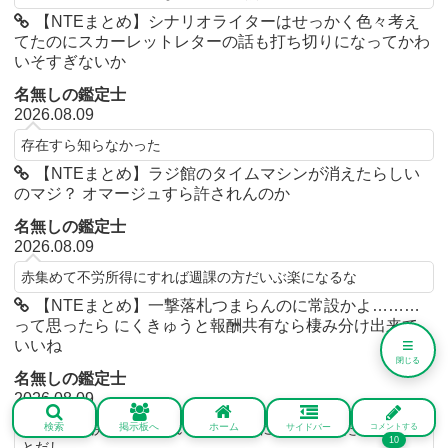
【NTEまとめ】シナリオライターはせっかく色々考え
てたのにスカーレットレターの話も打ち切りになってかわ
いそすぎないか
名無しの鑑定士
2026.08.09
存在すら知らなかった
【NTEまとめ】ラジ館のタイムマシンが消えたらしい
のマジ？ オマージュすら許されんのか
名無しの鑑定士
2026.08.09
赤集めて不労所得にすれば週課の方だいぶ楽になるな
【NTEまとめ】一撃落札つまらんのに常設かよ………
って思ったら にくきゅうと報酬共有なら棲み分け出来て
≡
いいね
閉じる
名無しの鑑定士
2026.08.09
検索
掲示板へ
ホーム
打ち切り即決定するくらいには世界的に大不評だったというこ
サイドバー
コメントする
10
とだし