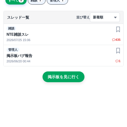
すべて
雑談
管理人
2
1
1
スレッド一覧
並び替え
新着順
雑談
お気
NTE雑談スレ
435
2026/07/25 15:06
管理人
お気
掲示板バグ報告
1
2026/06/20 00:44
掲示板を見に行く