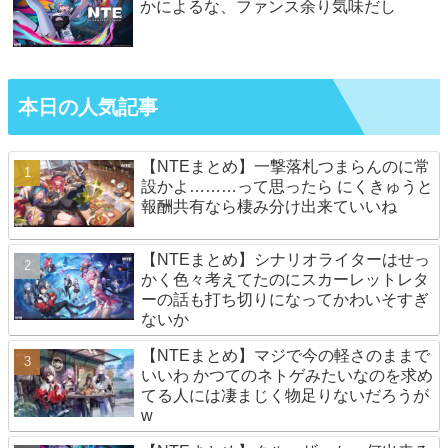
かによるな、ファンス余り気味だし
本日の人気記事
【NTEまとめ】一撃落札つまらんのに常
設かよ………って思ったら にくきゅうと
報酬共有なら棲み分け出来ていいね
【NTEまとめ】シナリオライターはせっ
かく色々考えてたのにスカーレットレタ
ーの話も打ち切りになってかわいそすぎ
ないか
【NTEまとめ】マジで今の軽さのままで
いいわ かつてのネトゲみたいなのを求め
てる人には凄まじく物足りないだろうが
w