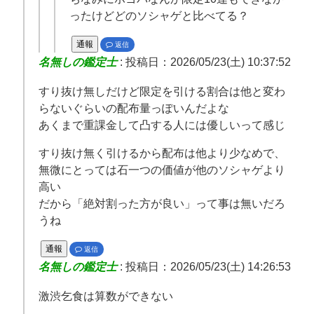
ったけどどのソシャゲと比べてる？
通報
返信
名無しの鑑定士
:
投稿日：2026/05/23(土) 10:37:52
すり抜け無しだけど限定を引ける割合は他と変わ
らないぐらいの配布量っぽいんだよな
あくまで重課金して凸する人には優しいって感じ
すり抜け無く引けるから配布は他より少なめで、
無微にとっては石一つの価値が他のソシャゲより
高い
だから「絶対割った方が良い」って事は無いだろ
うね
通報
返信
名無しの鑑定士
:
投稿日：2026/05/23(土) 14:26:53
激渋乞食は算数ができない