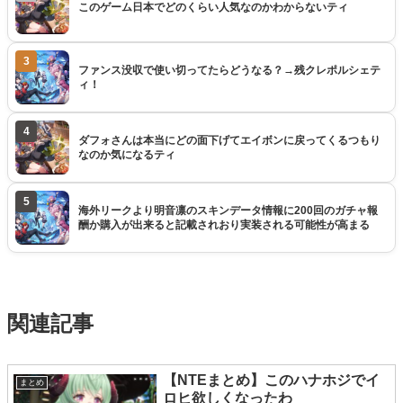
このゲーム日本でどのくらい人気なのかわからないティ
3
ファンス没収で使い切ってたらどうなる？→残クレポルシェテ
ィ！
4
ダフォさんは本当にどの面下げてエイボンに戻ってくるつもり
なのか気になるティ
5
海外リークより明音凛のスキンデータ情報に200回のガチャ報
酬か購入が出来ると記載されおり実装される可能性が高まる
関連記事
【NTEまとめ】このハナホジでイ
まとめ
ロヒ欲しくなったわ