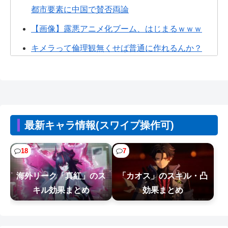
都市要素に中国で賛否両論
【画像】露悪アニメ化ブーム、はじまるｗｗｗ
キメラって倫理観無くせば普通に作れるんか？
ちいかわ、モモンガが死ぬとかいうアホな考察
【衝撃】クルタ族虐 殺の犯人、ツェリードニヒで
確定！クロロの演劇のせいで2人も無...
【悲報】人間「バックアップ作成して」AI「了
最新キャラ情報(スワイプ操作可)
解。あ、間違えちゃったｗ」→シャレに...
18
7
【速報】とある魔術の禁書目録、最新刊でヒロイ
ン戦争決着wwwwwwwwwwwww
海外リーク「真紅」のス
「カオス」のスキル・凸
ドラゴンボールの敵でデカくて強い奴っていた？
キル効果まとめ
効果まとめ
【画像】ホロライブ新作ソシャゲ、またえちえち
水着ガチャｗｗ