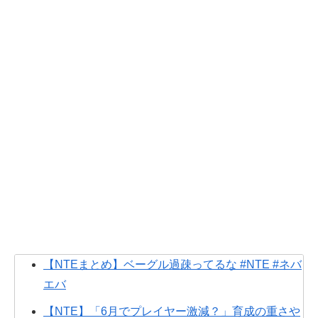
【NTEまとめ】ベーグル過疎ってるな #NTE #ネバ
エバ
【NTE】「6月でプレイヤー激減？」育成の重さや