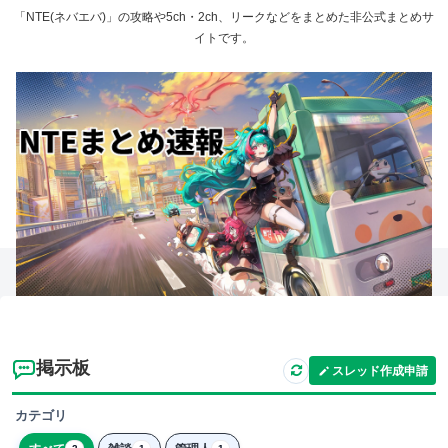
「NTE(ネバエバ)」の攻略や5ch・2ch、リークなどをまとめた非公式まとめサ
イトです。
掲示板
スレッド作成申請
カテゴリ