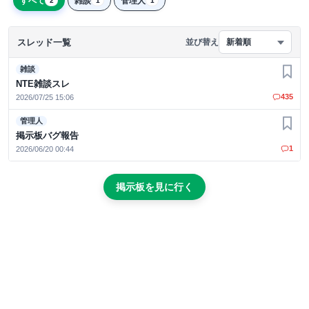
すべて
雑談
管理人
2
1
1
スレッド一覧
並び替え
新着順
雑談
お気
NTE雑談スレ
435
2026/07/25 15:06
管理人
お気
掲示板バグ報告
1
2026/06/20 00:44
掲示板を見に行く