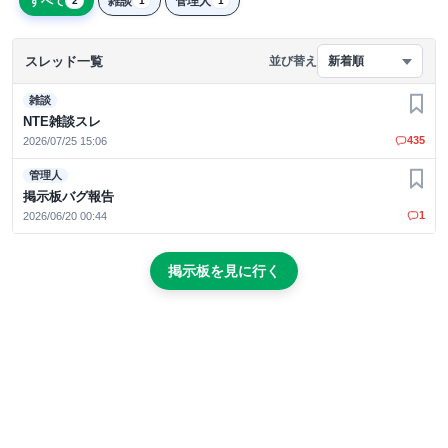
すべて
雑談
管理人
2
1
1
スレッド一覧
並び替え
新着順
雑談
お気
NTE雑談スレ
435
2026/07/25 15:06
管理人
お気
掲示板バグ報告
1
2026/06/20 00:44
掲示板を見に行く