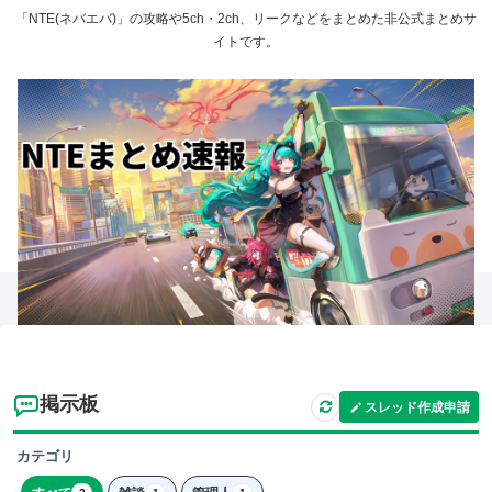
「NTE(ネバエバ)」の攻略や5ch・2ch、リークなどをまとめた非公式まとめサ
イトです。
掲示板
スレッド作成申請
カテゴリ