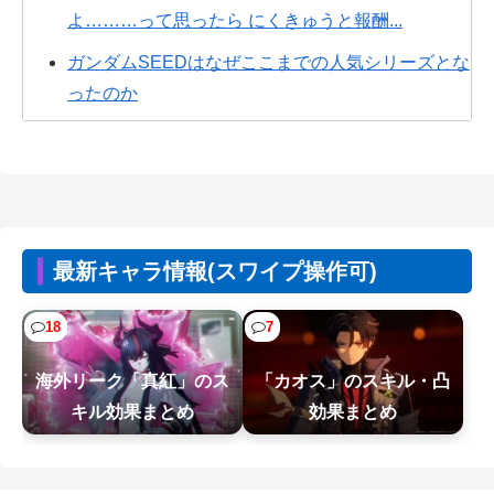
よ………って思ったら にくきゅうと報酬...
ガンダムSEEDはなぜここまでの人気シリーズとな
ったのか
海原雄山にどん兵衛食わせたら言いそうなこと
ちいかわ「モモンガ天誅編」始まる
【画像】女さん、ミニ過ぎる浴衣を着た写真を投
稿して叩かれるｗｗｗｗ
最新キャラ情報(スワイプ操作可)
【悲報】学歴系YouTuber、大学教授に論破された
ので仲間に助けてもらうしかな...
18
7
例のダンスアニメ、ヤバすぎるｗｗｗｗｗ
海外リーク「真紅」のス
「カオス」のスキル・凸
【悲報】日本の盆踊り文化、キモオタに破壊され
キル効果まとめ
効果まとめ
るWWW
【画像】新人社員、封筒の開封方法が予想外すぎ