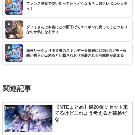
3
ファンス没収で使い切ってたらどうなる？→残クレポルシェテ
ィ！
4
ダフォさんは本当にどの面下げてエイボンに戻ってくるつもり
なのか気になるティ
5
海外リークより明音凛のスキンデータ情報に200回のガチャ報
酬か購入が出来ると記載されおり実装される可能性が高まる
関連記事
【NTEまとめ】鍵20個リセット来
まとめ
てるけどこれよう考えると破格だ
な