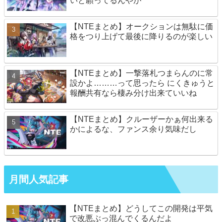
いと願ってるんやが
【NTEまとめ】オークションは無駄に価
格をつり上げて最後に降りるのが楽しい
【NTEまとめ】一撃落札つまらんのに常
設かよ………って思ったら にくきゅうと
報酬共有なら棲み分け出来ていいね
【NTEまとめ】クルーザーかぁ何出来る
かによるな、ファンス余り気味だし
月間人気記事
【NTEまとめ】どうしてこの開発は平気
で改悪ぶっ混んでくるんだよ