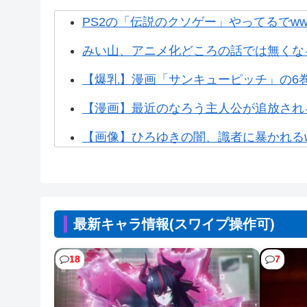
PS2の「伝説のクソゲー」やってるでww
みい山、アニメ化どころの話では無くなる
【爆乳】漫画「サンキューピッチ」の6
【漫画】最近のなろう主人公が追放され
【画像】ひろゆきの闇、識者に暴かれるww
【画像】なぜか読める画像が発見される
【朗報】ホロライブの大人気VTuber「
最新キャラ情報(スワイプ操作可)
【画像】熊本「被災者の人はこの『ドラゴ
【NTEまとめ】爆釣り最高やん 999み
18
7
【NTEまとめ】ところでみなさんニャ