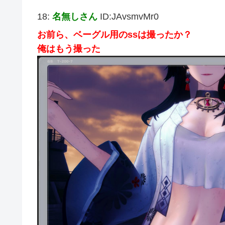
18:
名無しさん
ID:JAvsmvMr0
お前ら、ベーグル用のssは撮ったか？
俺はもう撮った