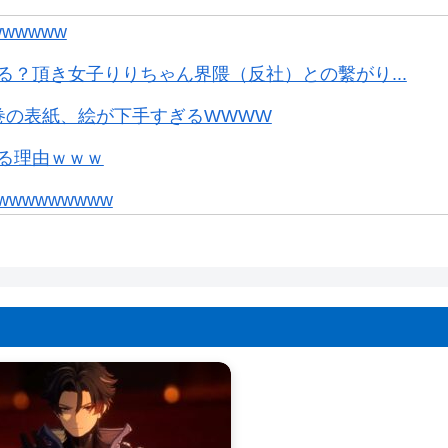
wwwww
？頂き女子りりちゃん界隈（反社）との繫がり...
巻の表紙、絵が下手すぎるWWWW
る理由ｗｗｗ
wwwwwww
。お前らの想像の10倍読めるｗｗｗｗ
結婚しても引退しない」
ンボールの家』みたいな奴の中で過ごしてねー...
たいな長いクエスト始まる時に併用してほし...
クラッチやってますか