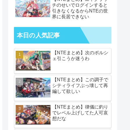
チのせいでログインすると
引きなくなるからNTEの世
界に長居できない
本日の人気記事
【NTEまとめ】次のポルシ
ェ引こうか迷うわ
【NTEまとめ】この調子で
シティライフぶっ壊して再
編して欲しい
【NTEまとめ】律儀に釣り
でレベル上げしてた人可哀
想だな