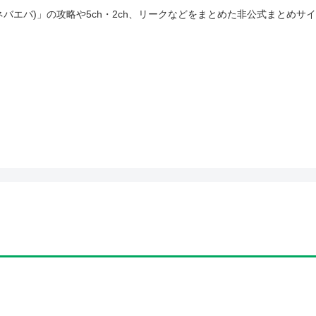
(ネバエバ)」の攻略や5ch・2ch、リークなどをまとめた非公式まとめサ