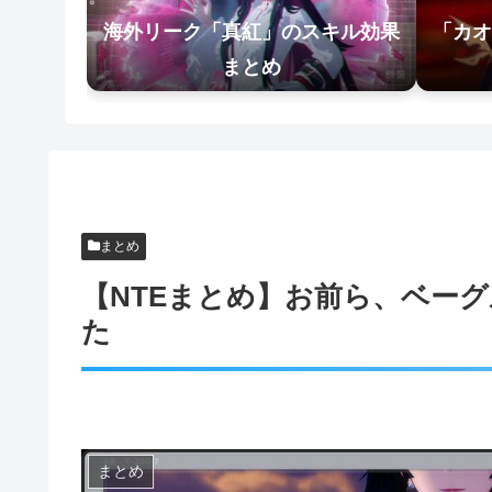
海外リーク「真紅」のスキル効果
「カオ
まとめ
まとめ
【NTEまとめ】お前ら、ベー
た
まとめ