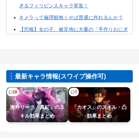
ぎるフィリピン人キャラ実装！
キメラって倫理観無くせば普通に作れるんか？
【悲報】女の子、被災地に大量の「手作りおにぎ
り」を届けるｗｗｗｗ
【画像】早朝カビキラーばらまきおばさん、結構
ばらまくｗｗｗｗ
【衝撃】クルタ族虐 殺の犯人、ツェリードニヒで
最新キャラ情報(スワイプ操作可)
確定！クロロの演劇のせいで2人も無...
【NTE】にくきゅうはマルチやればすぐ終わると
18
7
かすればいいのに。
海外リーク「真紅」のス
「カオス」のスキル・凸
【NTE まとめ】にくきゅう編成で盛り上がるスレ
キル効果まとめ
効果まとめ
民！レクイエム・真紅・イロヒの評...
【こち亀】連載50周年 1年ぶり新作読み切りが