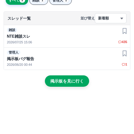
すべて
雑談
管理人
2
1
1
スレッド一覧
並び替え
新着順
雑談
お気
NTE雑談スレ
435
2026/07/25 15:06
管理人
お気
掲示板バグ報告
1
2026/06/20 00:44
掲示板を見に行く