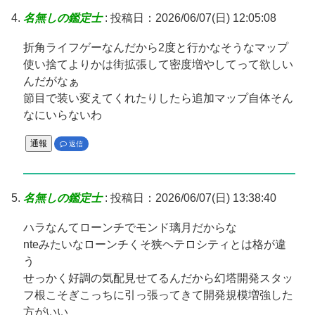
名無しの鑑定士
:
投稿日：2026/06/07(日) 12:05:08
折角ライフゲーなんだから2度と行かなそうなマップ
使い捨てよりかは街拡張して密度増やしてって欲しい
んだがなぁ
節目で装い変えてくれたりしたら追加マップ自体そん
なにいらないわ
通報
返信
名無しの鑑定士
:
投稿日：2026/06/07(日) 13:38:40
ハラなんてローンチでモンド璃月だからな
nteみたいなローンチくそ狭ヘテロシティとは格が違
う
せっかく好調の気配見せてるんだから幻塔開発スタッ
フ根こそぎこっちに引っ張ってきて開発規模増強した
方がいい