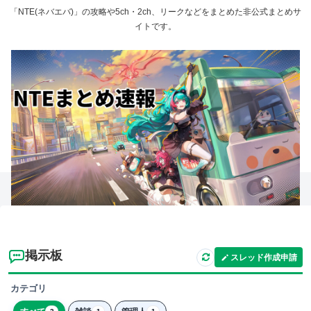
「NTE(ネバエバ)」の攻略や5ch・2ch、リークなどをまとめた非公式まとめサ
イトです。
掲示板
スレッド作成申請
カテゴリ