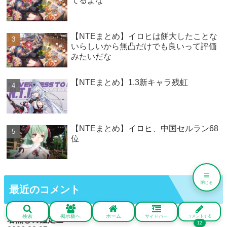
てるよな
【NTEまとめ】イロヒは餅大したことな
いらしいから無凸だけでも良いって評価
みたいだな
【NTEまとめ】1.3新キャラ残虹
【NTEまとめ】イロヒ、中国セルラン68
位
≡
閉じる
最近のコメント
検索
掲示板へ
ホーム
サイドバー
コメントする
名無しの鑑定士
12