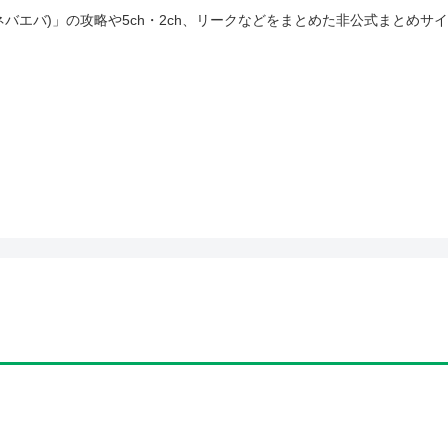
(ネバエバ)」の攻略や5ch・2ch、リークなどをまとめた非公式まとめサ