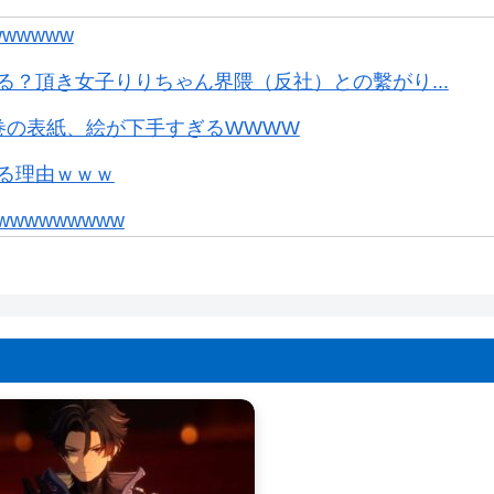
wwwww
？頂き女子りりちゃん界隈（反社）との繫がり...
巻の表紙、絵が下手すぎるWWWW
る理由ｗｗｗ
wwwwwww
。お前らの想像の10倍読めるｗｗｗｗ
結婚しても引退しない」
ンボールの家』みたいな奴の中で過ごしてねー...
たいな長いクエスト始まる時に併用してほし...
クラッチやってますか