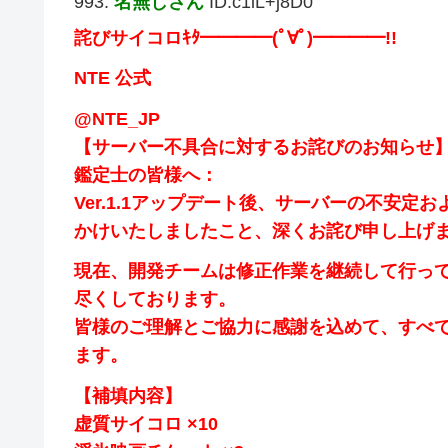
993:
名無しさん
ID:c1iL+j8D0
詫びサイコロｷﾀ━━━━(ﾟ∀ﾟ)━━━━!!
NTE 公式
@NTE_JP
【サーバー不具合に対するお詫びのお知らせ
鑑定士の皆様へ：
Ver.1.1アップデート後、サーバーの不安
かけいたしましたこと、深くお詫び申し上げ
現在、開発チームは修正作業を継続して行っ
尽くしております。
皆様のご理解とご協力に感謝を込めて、すべ
ます。
【補填内容】
虚質サイコロ ×10