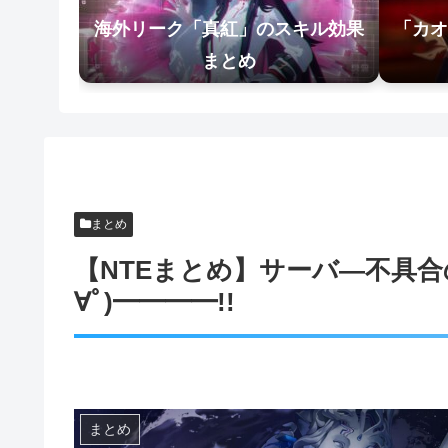
海外リーク「真紅」のスキル効果
「カオ
まとめ
まとめ
【NTEまとめ】サーバ―不具合
∀ﾟ)━━━━!!
まとめ