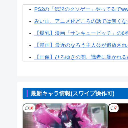
PS2の「伝説のクソゲー」やってるでww
みい山、アニメ化どころの話では無くなる
【爆乳】漫画「サンキューピッチ」の6
【漫画】最近のなろう主人公が追放され
【画像】ひろゆきの闇、識者に暴かれるww
【画像】なぜか読める画像が発見される
【朗報】ホロライブの大人気VTuber「
最新キャラ情報(スワイプ操作可)
【画像】熊本「被災者の人はこの『ドラゴ
【NTEまとめ】爆釣り最高やん 999み
18
7
【NTEまとめ】ところでみなさんニャ