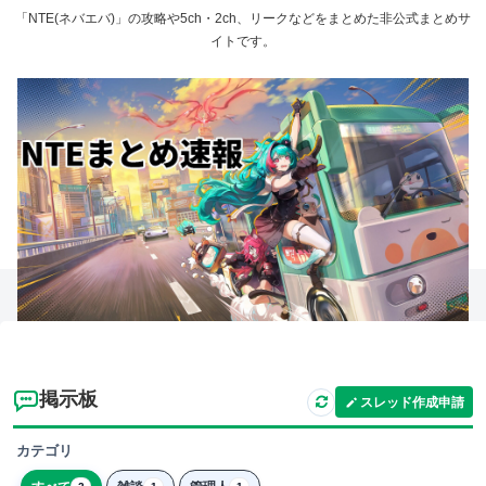
「NTE(ネバエバ)」の攻略や5ch・2ch、リークなどをまとめた非公式まとめサ
イトです。
掲示板
スレッド作成申請
カテゴリ