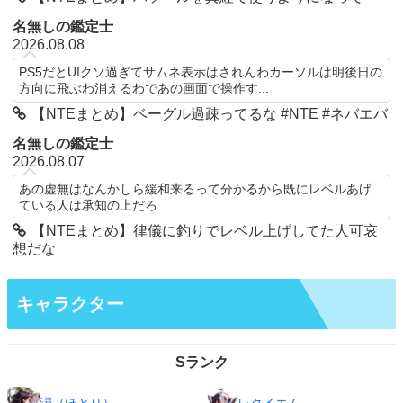
名無しの鑑定士
2026.08.08
PS5だとUIクソ過ぎてサムネ表示はされんわカーソルは明後日の
方向に飛ぶわ消えるわであの画面で操作す...
【NTEまとめ】ベーグル過疎ってるな #NTE #ネバエバ
名無しの鑑定士
2026.08.07
あの虚無はなんかしら緩和来るって分かるから既にレベルあげ
ている人は承知の上だろ
【NTEまとめ】律儀に釣りでレベル上げしてた人可哀
想だな
キャラクター
Sランク
潯（ほとり）
レクイエム