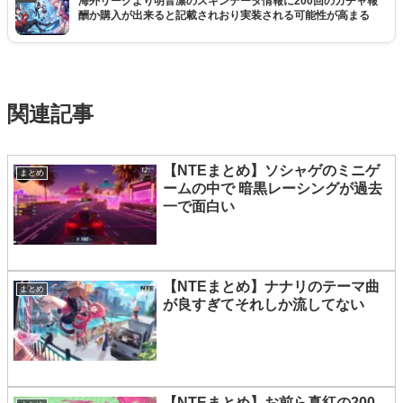
海外リークより明音凛のスキンデータ情報に200回のガチャ報
酬か購入が出来ると記載されおり実装される可能性が高まる
関連記事
【NTEまとめ】ソシャゲのミニゲ
まとめ
ームの中で 暗黒レーシングが過去
一で面白い
【NTEまとめ】ナナリのテーマ曲
まとめ
が良すぎてそれしか流してない
【NTEまとめ】お前ら真紅の200