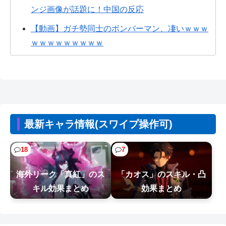
ンジ画像が話題に！中国の反応
【動画】ガチ勢同士のボンバーマン、凄いｗｗｗ
ｗｗｗｗｗｗｗｗｗ
FE万紫千紅さん、巨乳美少女を出してしまうｗｗ
ぴろし社長ブチギレ「ジョジョASBカカロット鬼
滅ナルティメット作ったのにジャンブ...
CV石川由依、良キャラ多過ぎ問題ｗｗ
最新キャラ情報(スワイプ操作可)
【画像】山ガールさん、山でラーメンを食べたら
おじさんに怒られるｗｗｗ
18
7
【悲報】ジャンプグッズ43億キャンセルおばさ
海外リーク「真紅」のス
「カオス」のスキル・凸
ん、ご尊顔が公開されるｗｗｗｗ
キル効果まとめ
効果まとめ
【画像】今週の咲-Saki-、役満炸裂で大荒れwwww.
【悲報】漫画『ナナとカオル』作者、大腸がんス