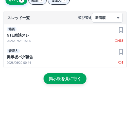
すべて
雑談
管理人
2
1
1
スレッド一覧
並び替え
新着順
雑談
お気
NTE雑談スレ
435
2026/07/25 15:06
管理人
お気
掲示板バグ報告
1
2026/06/20 00:44
掲示板を見に行く