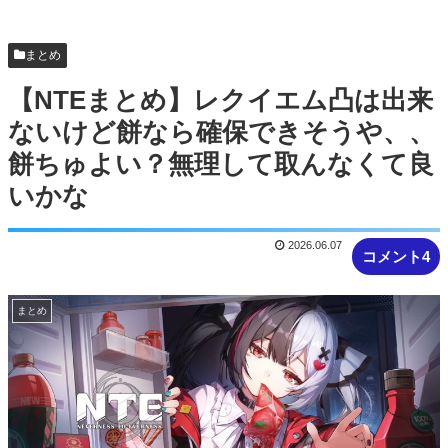
テージ4
まとめ
【NTEまとめ】レクイエム凸は出来
ないけど餅なら確保できそうや、、
餅ちゅよい？無理して取んなくて良
いかな
2026.06.07
コメント4
まとめ