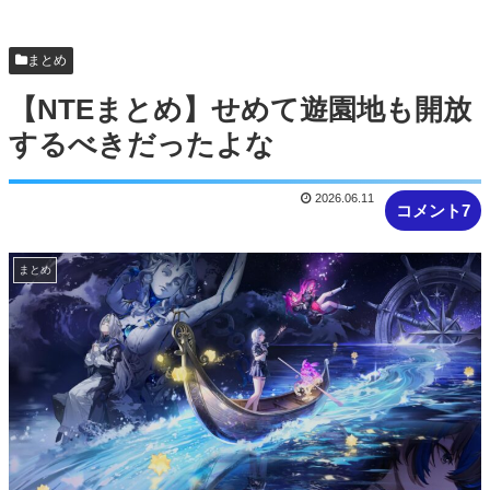
超火力がワラワラ出てくる高難易度マ...
【NTEまとめ】映画で真紅のPV流れてイロヒがこ
まとめ
れつまんないですか？
【NTEまとめ】せめて遊園地も開放
するべきだったよな
2026.06.11
コメント7
まとめ