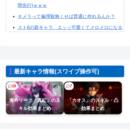
間先行)ｗｗｗ
キメラって倫理観無くせば普通に作れるんか？
スト6の新キャラ、エッッ可愛くてメロメロになる
プレイヤーが続出ｗｗ
【悲報】人気配信者「はっきり言う、ジャングリ
ア沖縄ほんとーーーーーーーーにおもん...
【悲報】有名漫画家、がんを公表「大腸癌になっ
最新キャラ情報(スワイプ操作可)
てしまいました。肝臓に転移も見られて...
【悲報】週刊少年ジャンプさん、最大発行部数653
18
7
万部から急降下でついに100万部...
海外リーク「真紅」のス
「カオス」のスキル・凸
【悲報】人間「バックアップ作成して」AI「了
キル効果まとめ
効果まとめ
解。あ、間違えちゃったｗ」→シャレに...
【NTEまとめ】食らったら服が弾け飛ぶレベルの