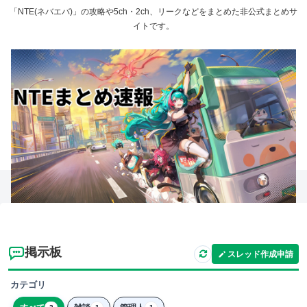
「NTE(ネバエバ)」の攻略や5ch・2ch、リークなどをまとめた非公式まとめサ
イトです。
掲示板
スレッド作成申請
カテゴリ