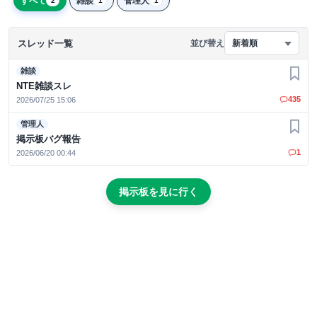
すべて
雑談
管理人
2
1
1
スレッド一覧
並び替え
新着順
雑談
お気
NTE雑談スレ
435
2026/07/25 15:06
管理人
お気
掲示板バグ報告
1
2026/06/20 00:44
掲示板を見に行く