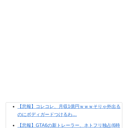
【悲報】コレコレ、月収1億円ｗｗｗそりゃ外出る
のにボディガードつけるわ…
【悲報】GTA6の新トレーラー、ネトフリ独占(6時