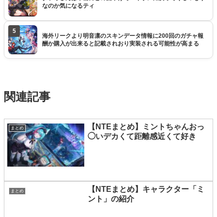
なのか気になるティ
5
海外リークより明音凛のスキンデータ情報に200回のガチャ報
酬か購入が出来ると記載されおり実装される可能性が高まる
関連記事
【NTEまとめ】ミントちゃんおっ
まとめ
◯いデカくて距離感近くて好き
【NTEまとめ】キャラクター「ミ
まとめ
ント」の紹介