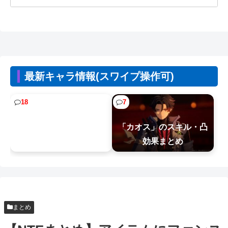
【速報】とある魔術の禁書目録、最新刊でヒロイ
ン戦争決着wwwwwwwwwwwww
【悲報】女の子、被災地に大量の「手作りおにぎ
り」を届けるｗｗｗｗ
海外リーク「真紅」のス
最新キャラ情報(スワイプ操作可)
【画像】早朝カビキラーばらまきおばさん、結構
キル効果まとめ
ばらまくｗｗｗｗ
18
7
【こち亀】連載50周年 1年ぶり新作読み切りが
「カオス」のスキル・凸
「ジャンプ」に
効果まとめ
【悲報】ピカチュウが大量に半額
【NTEまとめ】食らったら服が弾け飛ぶレベルの
超火力がワラワラ出てくる高難易度マ...
【NTEまとめ】映画で真紅のPV流れてイロヒがこ
まとめ
れつまんないですか？