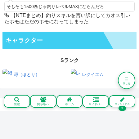
そもそも1500匹じゃ釣りレベルMAXにならんだろ
【NTEまとめ】釣りスキルを言い訳にしてカオス引い
たホモはただのホモになってしまった
キャラクター
Sランク
潯（ほとり）
レクイエム
≡
閉じる
検索
掲示板へ
ホーム
サイドバー
コメントする
3
© 2025 NTEネバエバまとめ速報｜Neverness to Everness.
▲ メニューを閉じる