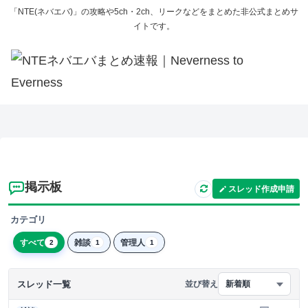
「NTE(ネバエバ)」の攻略や5ch・2ch、リークなどをまとめた非公式まとめサ
イトです。
掲示板
スレッド作成申請
カテゴリ
すべて
雑談
管理人
2
1
1
スレッド一覧
並び替え
新着順