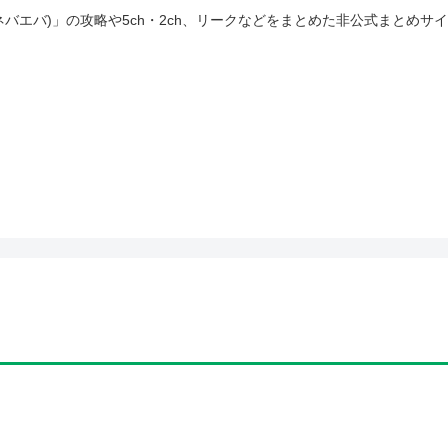
(ネバエバ)」の攻略や5ch・2ch、リークなどをまとめた非公式まとめサ