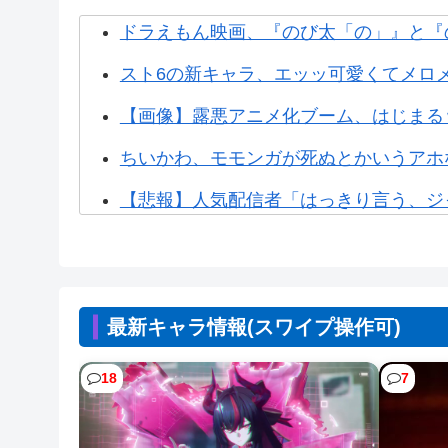
ドラえもん映画、『のび太「の」』と『
スト6の新キャラ、エッッ可愛くてメロ
【画像】露悪アニメ化ブーム、はじまる
ちいかわ、モモンガが死ぬとかいうアホ
【悲報】人気配信者「はっきり言う、ジャ
【悲報】漫画家、カウンセラーに自分の作
【悲報】元ジャンポケ斉藤の被害女性「事
最新キャラ情報(スワイプ操作可)
【NTEまとめ】食らったら服が弾け飛ぶ
【NTEまとめ】映画で真紅のPV流れて
18
7
【悲報】コレコレ、月収1億円ｗｗｗそ