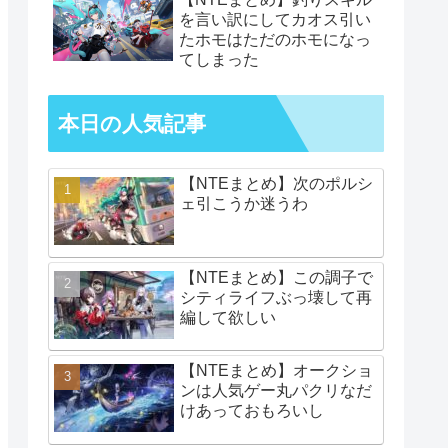
を言い訳にしてカオス引い
たホモはただのホモになっ
てしまった
本日の人気記事
【NTEまとめ】次のポルシ
ェ引こうか迷うわ
【NTEまとめ】この調子で
シティライフぶっ壊して再
編して欲しい
【NTEまとめ】オークショ
ンは人気ゲー丸パクリなだ
けあっておもろいし