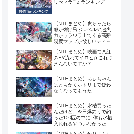
リセマラTierランキング
【NTEまとめ】食らったら
服が弾け飛ぶレベルの超火
力がワラワラ出てくる高難
易度マップが欲しいティ～
【NTEまとめ】映画で真紅
のPV流れてイロヒがこれつ
まんないですか？
【NTEまとめ】ちぃちゃん
はともかくホトリまで使わ
なくなってもうた
【NTEまとめ】水槽買った
んだけど、今日爆釣りで釣
った100匹の中に1体も水槽
入れれるやついなかった
【NTEまとめ】釣りスキル