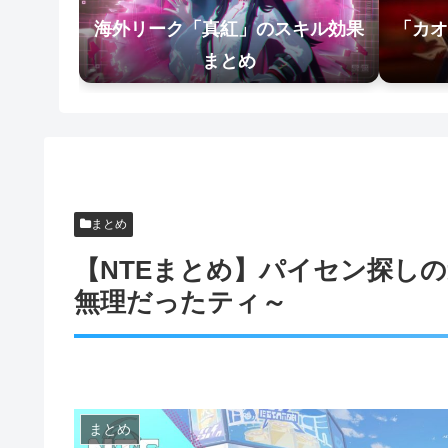
海外リーク「真紅」のスキル効果
「カオ
まとめ
まとめ
【NTEまとめ】パイセン探し
無理だったティ～
まとめ