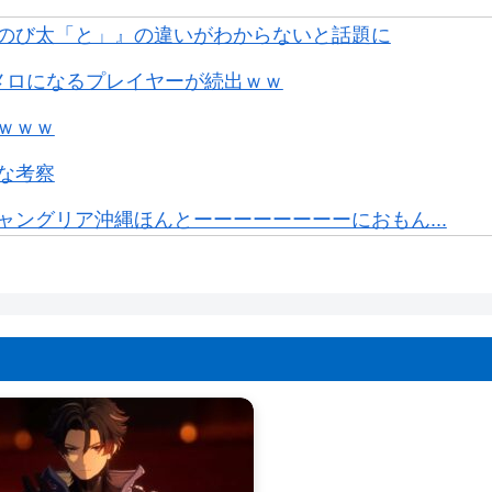
のび太「と」』の違いがわからないと話題に
メロになるプレイヤーが続出ｗｗ
ｗｗｗ
な考察
ングリア沖縄ほんとーーーーーーーーにおもん...
品を「気持ち悪い」と言われショックを受けて...
件で知名度を上げてバウムクーヘン売ったりT...
レベルの超火力がワラワラ出てくる高難易度マ...
イロヒがこれつまんないですか？
りゃ外出るのにボディガードつけるわ…