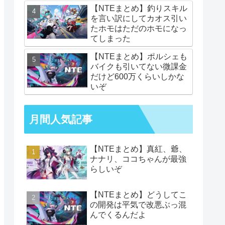
【NTEまとめ】釣りスキル
を言い訳にしてカオス引い
たホモはただのホモになっ
てしまった
【NTEまとめ】ポルシェも
バイクも引いてない微課金
だけど600万くらいしかな
いぞ
月間人気記事
【NTEまとめ】真紅、爺、
ナナリ、ココちゃんが最強
らしいぞ
【NTEまとめ】どうしてこ
の開発は平気で改悪ぶっ混
んでくるんだよ