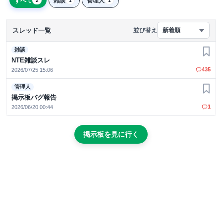
すべて
雑談
管理人
2
1
1
スレッド一覧
並び替え
新着順
雑談
お気
NTE雑談スレ
435
2026/07/25 15:06
管理人
お気
掲示板バグ報告
1
2026/06/20 00:44
掲示板を見に行く