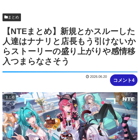
クエスト始まる時に併用してほし...
【NTEまとめ】ところでみなさんニャクラッチや
まとめ
ってますか
【NTEまとめ】新規とかスルーした
人達はナナリと店長もう引けないか
らストーリーの盛り上がりや感情移
入つまらなさそう
2026.06.20
コメント4
まとめ