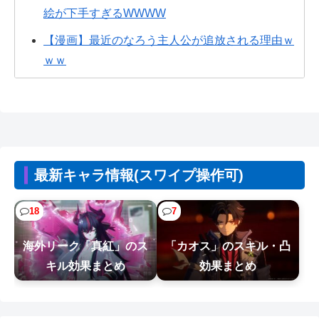
絵が下手すぎるWWWW
【漫画】最近のなろう主人公が追放される理由ｗ
ｗｗ
PS2の「伝説のクソゲー」やってるでwwwwwww
【画像】ひろゆきの闇、識者に暴かれる
wwwwwwwww
【画像】なぜか読める画像が発見される。お前ら
最新キャラ情報(スワイプ操作可)
の想像の10倍読めるｗｗｗｗ
【朗報】ホロライブの大人気VTuber「結婚しても
18
7
引退しない」
海外リーク「真紅」のス
「カオス」のスキル・凸
【画像】熊本「被災者の人はこの『ドラゴンボー
キル効果まとめ
効果まとめ
ルの家』みたいな奴の中で過ごしてねー...
【NTEまとめ】爆釣り最高やん 999みたいな長い