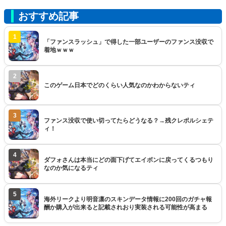
おすすめ記事
1
「ファンスラッシュ」で得した一部ユーザーのファンス没収で
着地ｗｗｗ
2
このゲーム日本でどのくらい人気なのかわからないティ
3
ファンス没収で使い切ってたらどうなる？→残クレポルシェテ
ィ！
4
ダフォさんは本当にどの面下げてエイボンに戻ってくるつもり
なのか気になるティ
5
海外リークより明音凛のスキンデータ情報に200回のガチャ報
酬か購入が出来ると記載されおり実装される可能性が高まる