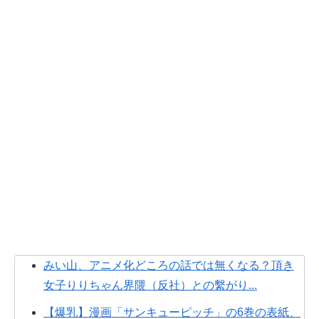
みい山、アニメ化どころの話では無くなる？頂き
女子りりちゃん界隈（反社）との繫がり...
【爆乳】漫画「サンキューピッチ」の6巻の表紙、