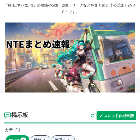
「NTE(ネバエバ)」の攻略や5ch・2ch、リークなどをまとめた非公式まとめサ
イトです。
掲示板
スレッド作成申請
カテゴリ