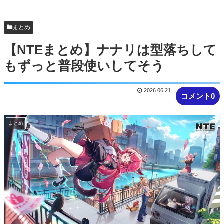
じに被害者殺した方が量刑軽かっただ...
【胸糞】Zクソガキ、おばあちゃんをいじめて炎上
まとめ
するｗｗｗｗ
【NTEまとめ】ナナリは型落ちして
もずっと普段使いしてそう
2026.06.21
コメント0
まとめ