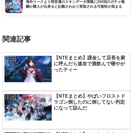
海外リークより明音凛のスキンデータ情報に200回のガチャ報
酬か購入が出来ると記載されおり実装される可能性が高まる
関連記事
【NTEまとめ】課金して店長を家
まとめ
に呼んだら速攻で酒飲んで寝やが
ったティー
【NTEまとめ】やばいフロストド
まとめ
ラゴン倒したのに倒してない判定
になって詰んだ