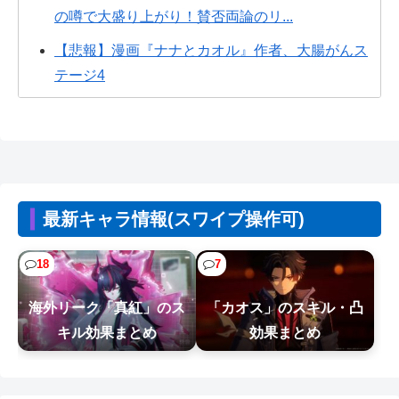
の噂で大盛り上がり！賛否両論のリ...
【悲報】漫画『ナナとカオル』作者、大腸がんス
テージ4
FE万紫千紅さん、巨乳美少女を出してしまうｗｗ
外人「和ゲーってメニューが英語だらけだけど理
解出来てる？美的センスでわざとそうし...
【悲報】週間少年ジャンプのグッズ(43億円分)を注
最新キャラ情報(スワイプ操作可)
文し全てキャンセルした女逮捕ｗ...
【悲報】Steamユーザー、ビデメモ16GBが主流に
18
7
www
海外リーク「真紅」のス
「カオス」のスキル・凸
【悲報】イオン、大行列ができる…一体何が起き
キル効果まとめ
効果まとめ
てるんだ？ｗｗｗｗ
【悲報】Z世代「求刑7年のジャンポケ斎藤は口封