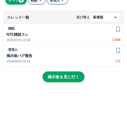
すべて
雑談
管理人
2
1
1
スレッド一覧
並び替え
新着順
雑談
お気
NTE雑談スレ
435
2026/07/25 15:06
管理人
お気
掲示板バグ報告
1
2026/06/20 00:44
掲示板を見に行く