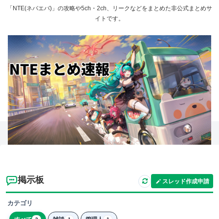
「NTE(ネバエバ)」の攻略や5ch・2ch、リークなどをまとめた非公式まとめサ
イトです。
掲示板
スレッド作成申請
カテゴリ