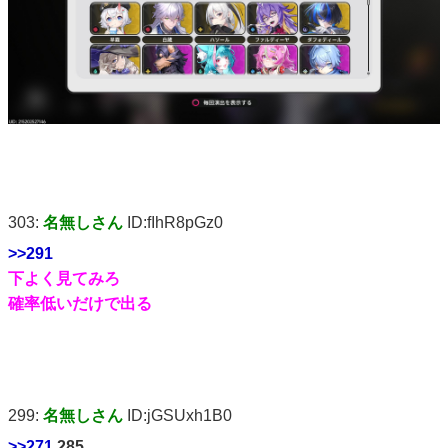
303:
名無しさん
ID:fIhR8pGz0
>>291
下よく見てみろ
確率低いだけで出る
299:
名無しさん
ID:jGSUxh1B0
>>271
,285