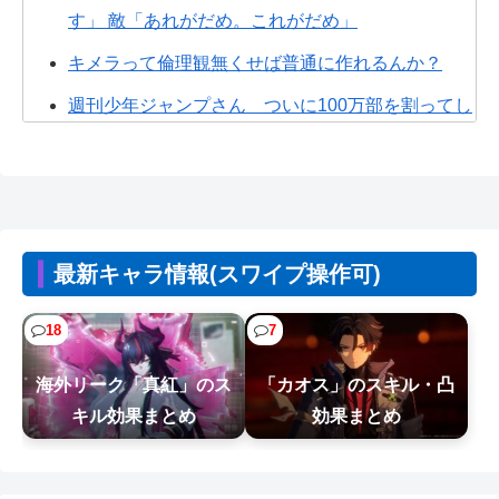
す」 敵「あれがだめ。これがだめ」
キメラって倫理観無くせば普通に作れるんか？
週刊少年ジャンプさん ついに100万部を割ってし
まう
ちいかわ、モモンガが死ぬとかいうアホな考察
【悲報】居酒屋、ブチギレ「6人で長居して会計
4939円！喋りたいだけなら公園に行...
最新キャラ情報(スワイプ操作可)
【悲報】漫画家、カウンセラーに自分の作品を
「気持ち悪い」と言われショックを受けて...
18
7
【悲報】女の子、被災地に大量の「手作りおにぎ
海外リーク「真紅」のス
「カオス」のスキル・凸
り」を届けるｗｗｗｗ
キル効果まとめ
効果まとめ
【NTEまとめ】最近釣りレベル9になったばかりだ
けど