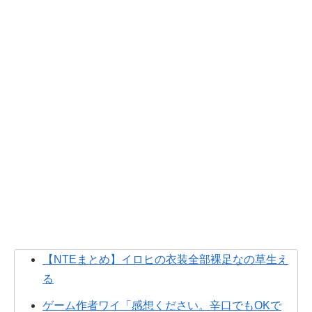
【NTEまとめ】イロヒの衣装全部裸足なの草生え
る
ゲーム作者ワイ「感想ください。辛口でもOKで