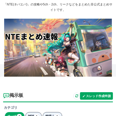
「NTE(ネバエバ)」の攻略や5ch・2ch、リークなどをまとめた非公式まとめサ
イトです。
掲示板
スレッド作成申請
カテゴリ