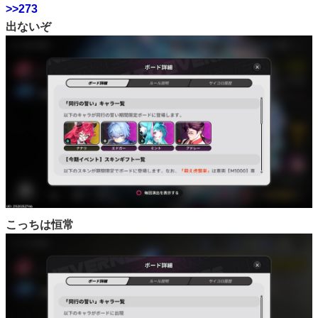
>>273
出ないぞ
こっちは恒常