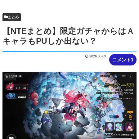
アヒルの大人気Vチューバーさん、配信の神に愛さ
れてるとしか思えない確率の偏りｗ
まとめ
【NTEまとめ】限定ガチャからはＡ
キャラもPUしか出ない？
2026.05.09
コメント1
まとめ