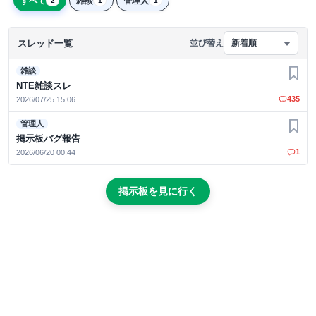
すべて
雑談
管理人
2
1
1
スレッド一覧
並び替え
新着順
雑談
お気
NTE雑談スレ
435
2026/07/25 15:06
管理人
お気
掲示板バグ報告
1
2026/06/20 00:44
掲示板を見に行く