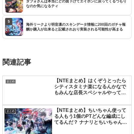
ダフォさんは本当にどの面下げてエイボンに戻ってくるつもり
なのか気になるティ
5
海外リークより明音凛のスキンデータ情報に200回のガチャ報
酬か購入が出来ると記載されおり実装される可能性が高まる
関連記事
【NTEまとめ】はくぞうとったら
まとめ
シティスタミナ楽になるんかなで
もみんな店長スペシャルやってな
いイメージ
【NTEまとめ】ちいちゃん使って
まとめ
る人もう1個のPTどんな編成にし
てるんだ？ ナナリとちいちゃん入
れ替えたのか？