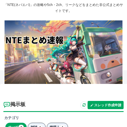
「NTE(ネバエバ)」の攻略や5ch・2ch、リークなどをまとめた非公式まとめサ
イトです。
掲示板
スレッド作成申請
カテゴリ