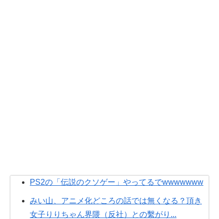
PS2の「伝説のクソゲー」やってるでwwwwwww
みい山、アニメ化どころの話では無くなる？頂き
女子りりちゃん界隈（反社）との繫がり...