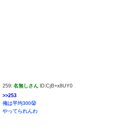
259:
名無しさん
ID:CjB+x8UY0
>>253
俺は平均300😤
やってられんわ