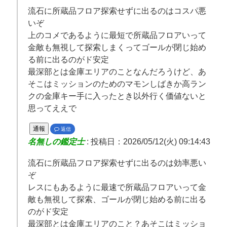
流石に所蔵品フロア探索せずに出るのはコスパ悪
いぞ
上のコメであるように最短で所蔵品フロアいって
金敵も無視して探索しまくってゴールが閉じ始め
る前に出るのがド安定
最深部とは金庫エリアのことなんだろうけど、あ
そこはミッションのためのマモンしばきか高ラン
クの金庫キー手に入ったとき以外行く価値ないと
思ってええで
通報
返信
名無しの鑑定士
:
投稿日：2026/05/12(火) 09:14:43
流石に所蔵品フロア探索せずに出るのは効率悪い
ぞ
レスにもあるように最速で所蔵品フロアいって金
敵も無視して探索、ゴールが閉じ始める前に出る
のがド安定
最深部とは金庫エリアのこと？あそこはミッショ