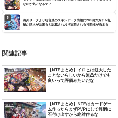
なのか気になるティ
5
海外リークより明音凛のスキンデータ情報に200回のガチャ報
酬か購入が出来ると記載されおり実装される可能性が高まる
関連記事
【NTEまとめ】イロヒは餅大した
まとめ
ことないらしいから無凸だけでも
良いって評価みたいだな
【NTEまとめ】NTEはカードゲー
まとめ
ム作ったらまずPVPにして報酬に
石付け出すから絶対作るな