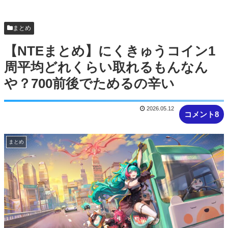
クエスト始まる時に併用してほし...
【NTEまとめ】ところでみなさんニャクラッチや
まとめ
ってますか
【NTEまとめ】にくきゅうコイン1
周平均どれくらい取れるもんなん
や？700前後でためるの辛い
2026.05.12
コメント8
まとめ