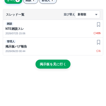
すべて
雑談
管理人
2
1
1
スレッド一覧
並び替え
新着順
雑談
お気
NTE雑談スレ
435
2026/07/25 15:06
管理人
お気
掲示板バグ報告
1
2026/06/20 00:44
掲示板を見に行く