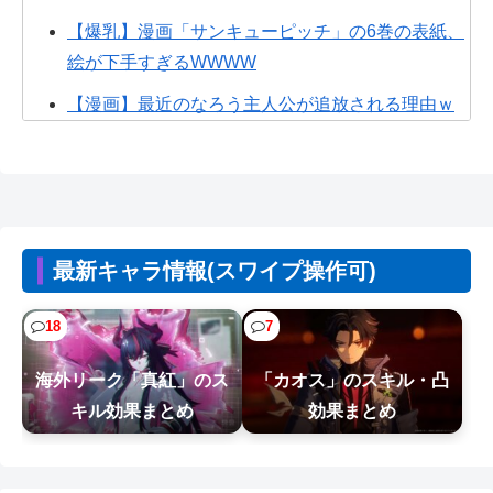
【爆乳】漫画「サンキューピッチ」の6巻の表紙、
絵が下手すぎるWWWW
【漫画】最近のなろう主人公が追放される理由ｗ
ｗｗ
【画像】ひろゆきの闇、識者に暴かれる
wwwwwwwww
【画像】なぜか読める画像が発見される。お前ら
最新キャラ情報(スワイプ操作可)
の想像の10倍読めるｗｗｗｗ
【朗報】ホロライブの大人気VTuber「結婚しても
18
7
引退しない」
海外リーク「真紅」のス
「カオス」のスキル・凸
【画像】熊本「被災者の人はこの『ドラゴンボー
キル効果まとめ
効果まとめ
ルの家』みたいな奴の中で過ごしてねー...
【NTEまとめ】爆釣り最高やん 999みたいな長い