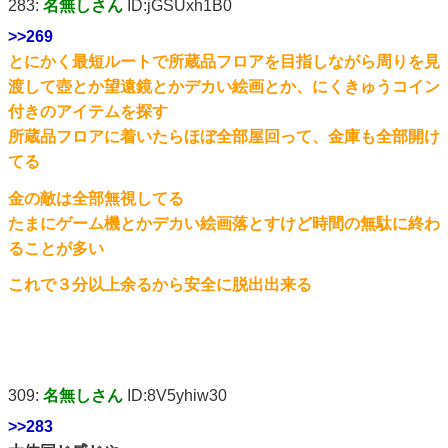
283:
名無しさん
ID:jGSUxh1B0
>>269
とにかく最短ルートで所蔵品フロアを目指しながら周りを見
渡して壺とか望遠鏡とかデカい絵画とか、にくきゅうコイン
付きのアイテムを探す
所蔵品フロアに着いたらほぼ全部屋回って、金庫も全部開け
てる
金の敵は全部無視してる
たまにゲーム機とかデカい絵画落とすけど時間の無駄に終わ
ることが多い
これで３分以上余るから安全に脱出出来る
309:
名無しさん
ID:8V5yhiw30
>>283