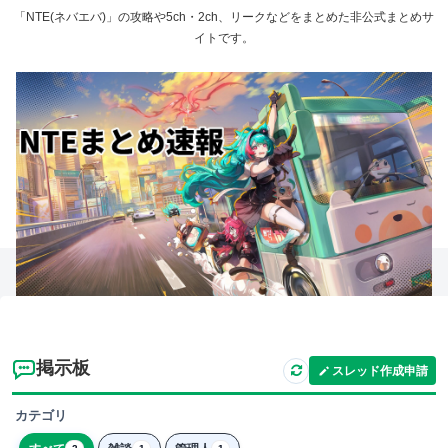
「NTE(ネバエバ)」の攻略や5ch・2ch、リークなどをまとめた非公式まとめサ
イトです。
掲示板
スレッド作成申請
カテゴリ