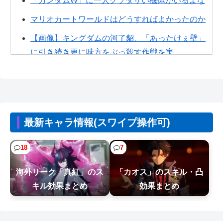
「ガンダムW」に一人クソダサい機体がいるよな
マリオカートワールドはどうすればよかったのか
【画像】キングダムの河了貂、「あったけぇ壁」
に引き続き更に味方をぶっ殺す作戦を実...
【衝撃】キッズ「ママー、誕生日までに隠し部屋
作って」母親「わかった」→結果ｗｗｗ...
【悲報】30代女性「クソッ！特殊詐欺でお金取ら
れた…」SNS「詐欺られたお金、取...
最新キャラ情報(スワイプ操作可)
男の趣味Tier表、ヤバすぎる
18
7
【NTEまとめ】オークションは無駄に価格をつり
上げて最後に降りるのが楽しい
海外リーク「真紅」のス
「カオス」のスキル・凸
キル効果まとめ
効果まとめ
【NTEまとめ】まじでこのゲームには、覇権の一
角になるくらいに成長してほしいと願...