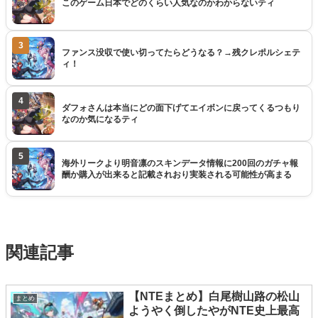
このゲーム日本でどのくらい人気なのかわからないティ
3
ファンス没収で使い切ってたらどうなる？→残クレポルシェテ
ィ！
4
ダフォさんは本当にどの面下げてエイボンに戻ってくるつもり
なのか気になるティ
5
海外リークより明音凛のスキンデータ情報に200回のガチャ報
酬か購入が出来ると記載されおり実装される可能性が高まる
関連記事
【NTEまとめ】白尾樹山路の松山
まとめ
ようやく倒したやがNTE史上最高