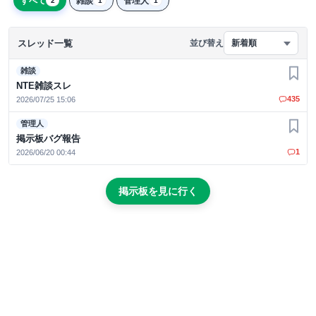
すべて
雑談
管理人
2
1
1
スレッド一覧
並び替え
新着順
雑談
お気
NTE雑談スレ
435
2026/07/25 15:06
管理人
お気
掲示板バグ報告
1
2026/06/20 00:44
掲示板を見に行く