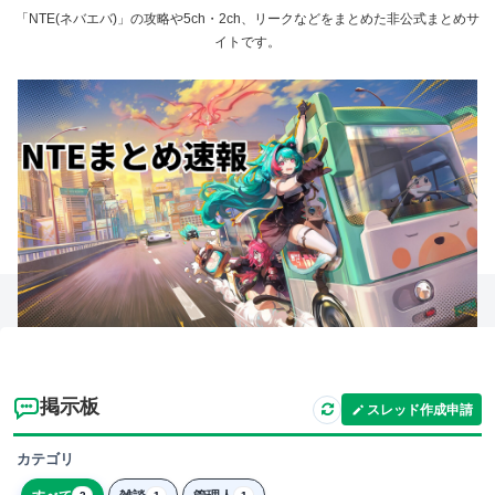
「NTE(ネバエバ)」の攻略や5ch・2ch、リークなどをまとめた非公式まとめサ
イトです。
掲示板
スレッド作成申請
カテゴリ