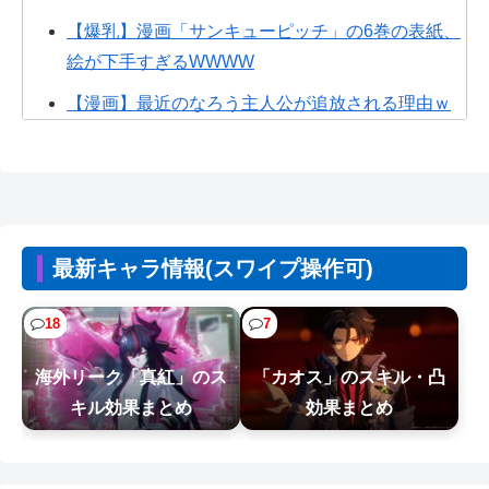
【爆乳】漫画「サンキューピッチ」の6巻の表紙、
絵が下手すぎるWWWW
【漫画】最近のなろう主人公が追放される理由ｗ
ｗｗ
【画像】ひろゆきの闇、識者に暴かれる
wwwwwwwww
【画像】なぜか読める画像が発見される。お前ら
最新キャラ情報(スワイプ操作可)
の想像の10倍読めるｗｗｗｗ
【朗報】ホロライブの大人気VTuber「結婚しても
18
7
引退しない」
海外リーク「真紅」のス
「カオス」のスキル・凸
【画像】熊本「被災者の人はこの『ドラゴンボー
キル効果まとめ
効果まとめ
ルの家』みたいな奴の中で過ごしてねー...
【NTEまとめ】爆釣り最高やん 999みたいな長い