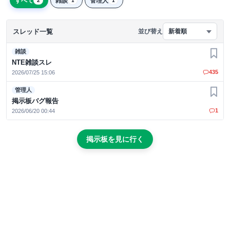
すべて
雑談
管理人
2
1
1
スレッド一覧
並び替え
新着順
雑談
お気
NTE雑談スレ
435
2026/07/25 15:06
管理人
お気
掲示板バグ報告
1
2026/06/20 00:44
掲示板を見に行く