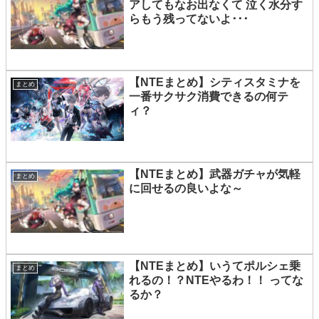
アしてもなお出なくて 泣く水分す
らもう残ってないよ･･･
【NTEまとめ】シティスタミナを
まとめ
一番サクサク消費できるの何テ
ィ？
【NTEまとめ】武器ガチャが気軽
まとめ
に回せるの良いよな～
【NTEまとめ】いうてポルシェ乗
まとめ
れるの！？NTEやるわ！！ ってな
るか？