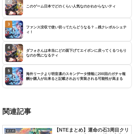
2
このゲーム日本でどのくらい人気なのかわからないティ
3
ファンス没収で使い切ってたらどうなる？→残クレポルシェテ
ィ！
4
ダフォさんは本当にどの面下げてエイボンに戻ってくるつもり
なのか気になるティ
5
海外リークより明音凛のスキンデータ情報に200回のガチャ報
酬か購入が出来ると記載されおり実装される可能性が高まる
関連記事
【NTEまとめ】運命の石3周目クリ
まとめ