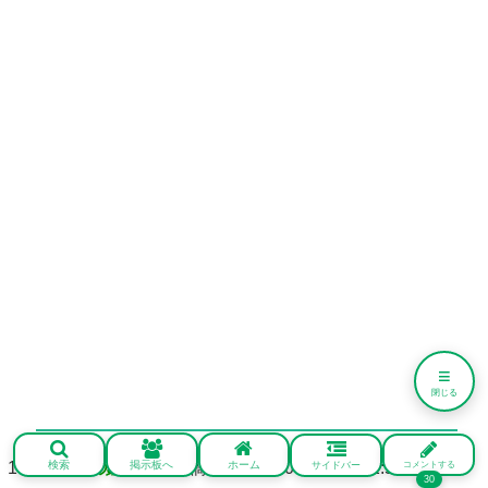
≡
閉じる
検索
掲示板へ
ホーム
名無しの鑑定士
:
投稿日：2026/05/12(火) 11:57:56
サイドバー
コメントする
30