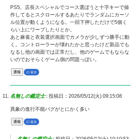
PS5。店長スペシャルでコース選ぼうと十字キーで操
作してるとスクロールするあたりでランダムにカーソ
ル位置が動くようになる。一回下押しただけで5個く
らい上にワープしたりとか。
あと麻雀と衣装選択画面でカメラが少しずつ勝手に動
く。コントローラーが壊れたかと思ったけど新品でも
なるし他の画面では正常だし、他のゲームでもならな
いのでおそらくゲーム側の問題っぽい。
通報
返信
名無しの鑑定士
:
投稿日：2026/05/12(火) 09:15:08
異象の進行不能バグがとにかく多い
通報
返信
名無しの鑑定士
:
投稿日：2026/05/12(火) 10:10:53