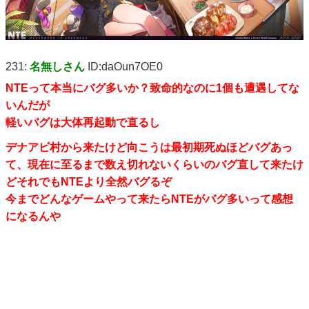
231:
名無しさん
ID:daOun7OE0
NTEって本当にバグ多いか？致命的なのに1個も遭遇してな
いんだが
軽いバグは大体再起動で直るし
デナアビ村から来たけど向こうは最初期死ぬほどバグあっ
て、現在に至るまで数え切れないくらいのバグ直して来たけ
どそれでもNTEより全然バグるぞ
今までどんなゲームやって来たらNTEがバグ多いって感想
になるんや