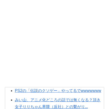
PS2の「伝説のクソゲー」やってるでwwwwwww
みい山、アニメ化どころの話では無くなる？頂き
女子りりちゃん界隈（反社）との繫がり...