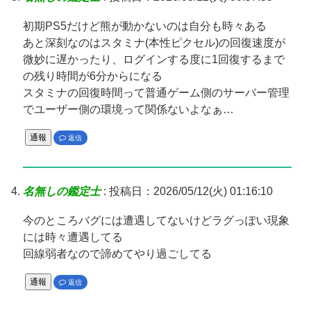
初期PS5だけど熊が動かないのは自分も時々ある
あと深刻なのはスタミナ(本性ピクセル)の回復速度が
微妙に遅かったり、ログインする度に1回復するまで
の残り時間が6分からになる
スタミナの回復時間って普通ゲーム側のサーバー管理
でユーザー側の環境って関係ないよなぁ…
通報
返信
名無しの鑑定士
:
投稿日：2026/05/12(火) 01:16:10
今のところバグには遭遇してないけどラグっぽい現象
には時々遭遇してる
回線弱者なので諦めてやり過ごしてる
通報
返信