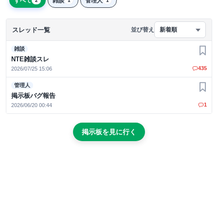
すべて
雑談
管理人
2
1
1
スレッド一覧
並び替え
新着順
雑談
お気
NTE雑談スレ
435
2026/07/25 15:06
管理人
お気
掲示板バグ報告
1
2026/06/20 00:44
掲示板を見に行く