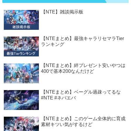
【NTE】雑談掲示板
【NTEまとめ】最強キャラリセマラTier
ランキング
【NTEまとめ】絆プレゼント安いやつは
400で基本200なんだけど
【NTEまとめ】ベーグル過疎ってるな
#NTE #ネバエバ
【NTEまとめ】このゲーム全体的に育成
素材キツい気がするけど