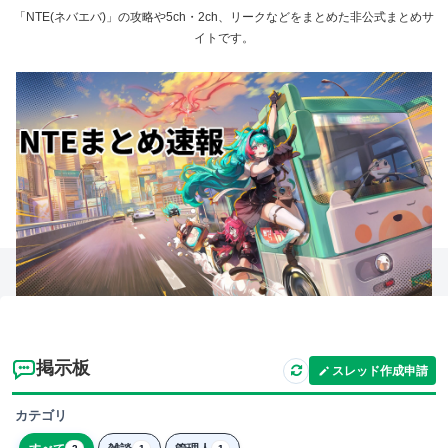
「NTE(ネバエバ)」の攻略や5ch・2ch、リークなどをまとめた非公式まとめサ
イトです。
掲示板
スレッド作成申請
カテゴリ