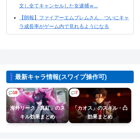
文し全てキャンセルした女逮捕ｗ...
【朗報】ファイアーエムブレムさん、ついにキャ
ラ成長率がゲーム内で見れるようになる
【画像】今週の咲-Saki-、役満炸裂で大荒れwwww.
【胸糞】Zクソガキ、おばあちゃんをいじめて炎上
するｗｗｗｗ
【悲報】ジャンプグッズ43億キャンセルおばさ
最新キャラ情報(スワイプ操作可)
ん、ご尊顔が公開されるｗｗｗｗ
【NTEまとめ】絆プレゼント安いやつは400で基本
18
7
200なんだけど
海外リーク「真紅」のス
「カオス」のスキル・凸
フロム「ダークソウルを完結させるでー！」←お
キル効果まとめ
効果まとめ
おええやん
ブタメンに大人用サイズ登場