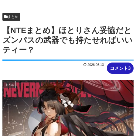
【NTEまとめ】ベーグル過疎ってるな #NTE #ネバ
エバ
まとめ
【NTEまとめ】ほとりさん妥協だと
ズンパスの武器でも持たせればいい
ティー？
2026.05.13
コメント3
まとめ