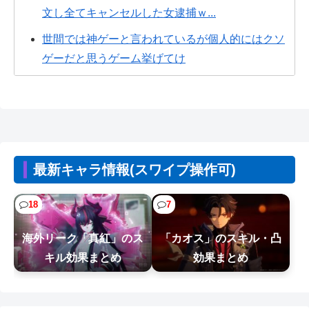
文し全てキャンセルした女逮捕ｗ...
世間では神ゲーと言われているが個人的にはクソ
ゲーだと思うゲーム挙げてけ
昔、鳥山明がやってたやつのドラゴンの名前わか
るやついる？
【悲報】Z世代の倫理観、完全にぶっ壊れるｗｗｗ
ｗ
最新キャラ情報(スワイプ操作可)
【悲報】ヒソカ、ビスケより弱かったｗｗｗｗ
【悲報】エアコン業者、正論「エアコンスプレー
18
7
なんて使わない方がいい」ﾄﾞﾝｯ！
海外リーク「真紅」のス
「カオス」のスキル・凸
CV石川由依、良キャラ多過ぎ問題ｗｗ
キル効果まとめ
効果まとめ
【NTEまとめ】絆プレゼント安いやつは400で基本
200なんだけど