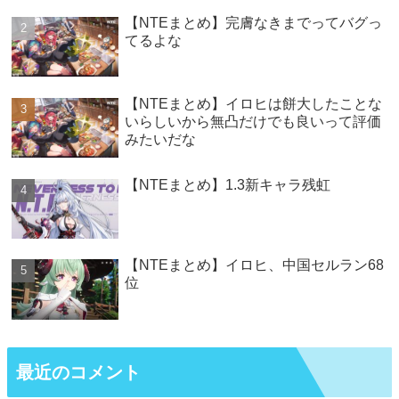
【NTEまとめ】完膚なきまでってバグっ
てるよな
【NTEまとめ】イロヒは餅大したことな
いらしいから無凸だけでも良いって評価
みたいだな
【NTEまとめ】1.3新キャラ残虹
【NTEまとめ】イロヒ、中国セルラン68
位
最近のコメント