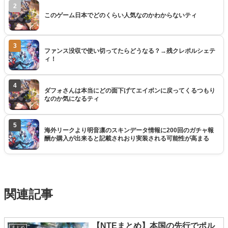
2
このゲーム日本でどのくらい人気なのかわからないティ
3
ファンス没収で使い切ってたらどうなる？→残クレポルシェテ
ィ！
4
ダフォさんは本当にどの面下げてエイボンに戻ってくるつもり
なのか気になるティ
5
海外リークより明音凛のスキンデータ情報に200回のガチャ報
酬か購入が出来ると記載されおり実装される可能性が高まる
関連記事
【NTEまとめ】本国の先行でポル
まとめ