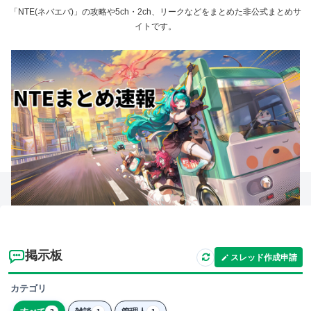
「NTE(ネバエバ)」の攻略や5ch・2ch、リークなどをまとめた非公式まとめサ
イトです。
掲示板
スレッド作成申請
カテゴリ