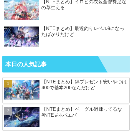
【NTEまとめ】イロヒの衣装全部裸足な
の草生える
【NTEまとめ】最近釣りレベル9になっ
たばかりだけど
本日の人気記事
【NTEまとめ】絆プレゼント安いやつは
400で基本200なんだけど
【NTEまとめ】ベーグル過疎ってるな
#NTE #ネバエバ