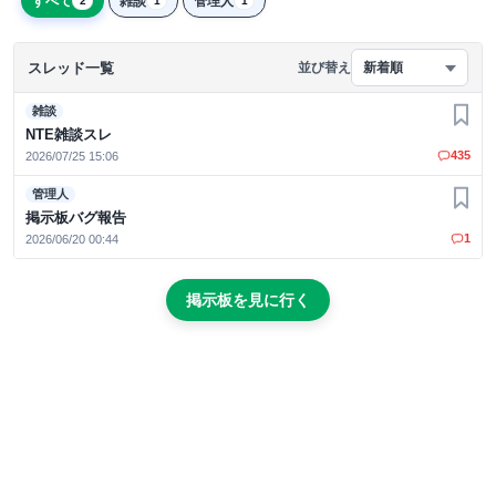
すべて
雑談
管理人
2
1
1
スレッド一覧
並び替え
新着順
雑談
お気
NTE雑談スレ
435
2026/07/25 15:06
管理人
お気
掲示板バグ報告
1
2026/06/20 00:44
掲示板を見に行く