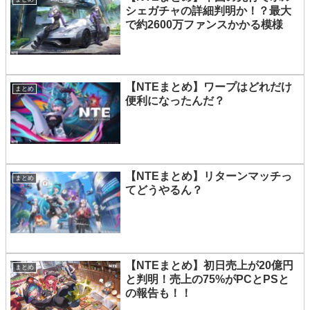
シェガチャの詳細判明か！？最大
で約2600万ファンスかかる模様
【NTEまとめ】ワープはどれだけ
まとめ
便利になったんだ？
【NTEまとめ】リターンマッチっ
まとめ
てどうやるん？
【NTEまとめ】初日売上が20億円
まとめ
と判明！売上の75%がPCとPSと
の報告も！！