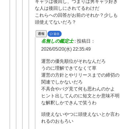
キャラは後回し、つまりは男キャラ好き
な人は後回しにされてるわけだ
これらへの回答がお前のそれか？少しも
頭使えてないだろ？
通報
返信
名無しの鑑定士
:
投稿日：
2026/05/20(水) 22:35:49
運営の優先順位がそれなんだろ
うのに理解できてなくて草
運営の方針とやリリースまでの締切の
関連でしかないだろ
不具合やバグ見て何も思わんのかよ
ヒント出してんのに短文とか意味不明
な解釈しかできんで笑うわ
頭使えないやつに頭使えないとか言わ
れるのおもろい