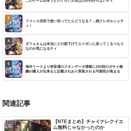
このゲーム日本でどのくらい人気なのかわからないティ
3
ファンス没収で使い切ってたらどうなる？→残クレポルシェテ
ィ！
4
ダフォさんは本当にどの面下げてエイボンに戻ってくるつもり
なのか気になるティ
5
海外リークより明音凛のスキンデータ情報に200回のガチャ報
酬か購入が出来ると記載されおり実装される可能性が高まる
関連記事
【NTEまとめ】チャイナレクイエ
まとめ
ム無料じゃなかったのか