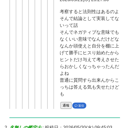
考察すると法則性はあるのよ
そんで結論として実装してな
いって話
そんでネガティブな意味でも
なくいい意味でなんだけどな
なんか頭使えと自分を棚に上
げて勝手にヒスり始めたから
ヒントだけ与えて考えさせた
らおかしくなっちゃったんだ
よね
普通に質問すら出来んからこ
っちは答える気も失せたけど
も
通報
返信
名無しの鑑定士
:
投稿日：2026/05/20(水) 09:45:03