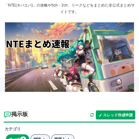
「NTE(ネバエバ)」の攻略や5ch・2ch、リークなどをまとめた非公式まとめサ
イトです。
掲示板
スレッド作成申請
カテゴリ