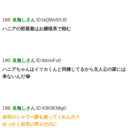
188:
名無しさん
ID:IaQWo9XJ0
ハニアの部屋着はお嬢様系で頼む
190:
名無しさん
ID:ttdx/oFu0
ハニアちゃんはイリカくんと同棲してるから主人公の家には
来ないんだ😭
198:
名無しさん
ID:43K8EMlg0
自宅のシャワー誰も使ってくれんの？
せっかく自宅に呼んだのに