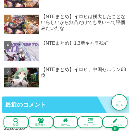
【NTEまとめ】イロヒは餅大したことな
いらしいから無凸だけでも良いって評価
みたいだな
【NTEまとめ】1.3新キャラ残虹
【NTEまとめ】イロヒ、中国セルラン68
位
≡
最近のコメント
閉じる
名無しの鑑定士
検索
掲示板へ
ホーム
サイドバー
コメントする
2026.08.07
18