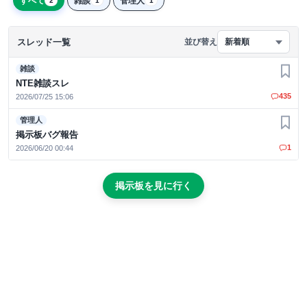
すべて
雑談
管理人
2
1
1
スレッド一覧
並び替え
新着順
雑談
お気
NTE雑談スレ
435
2026/07/25 15:06
管理人
お気
掲示板バグ報告
1
2026/06/20 00:44
掲示板を見に行く