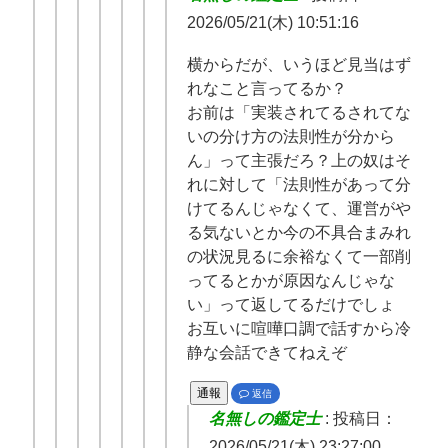
2026/05/21(木) 10:51:16
横からだが、いうほど見当はず
れなこと言ってるか？
お前は「実装されてるされてな
いの分け方の法則性が分から
ん」って主張だろ？上の奴はそ
れに対して「法則性があって分
けてるんじゃなくて、運営がや
る気ないとか今の不具合まみれ
の状況見るに余裕なくて一部削
ってるとかが原因なんじゃな
い」って返してるだけでしょ
お互いに喧嘩口調で話すから冷
静な会話できてねえぞ
通報
返信
名無しの鑑定士
:
投稿日：
2026/05/21(木) 23:27:00