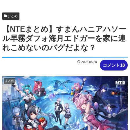
アヒルの大人気Vチューバーさん、配信の神に愛さ
れてるとしか思えない確率の偏りｗ
まとめ
【NTEまとめ】すまんハニアハソー
ル早霧ダフォ海月エドガーを家に連
れこめないのバグだよな？
2026.05.20
コメント18
まとめ