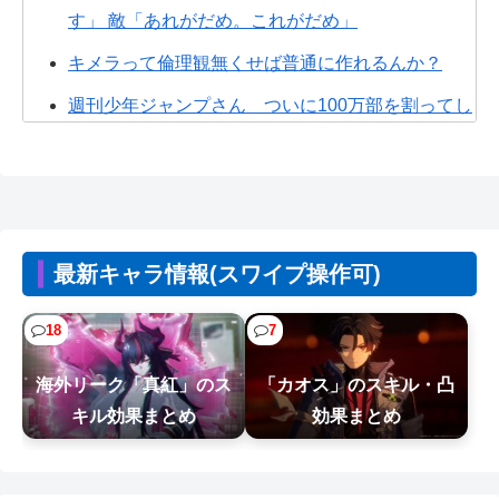
す」 敵「あれがだめ。これがだめ」
キメラって倫理観無くせば普通に作れるんか？
週刊少年ジャンプさん ついに100万部を割ってし
まう
ちいかわ、モモンガが死ぬとかいうアホな考察
【悲報】居酒屋、ブチギレ「6人で長居して会計
4939円！喋りたいだけなら公園に行...
最新キャラ情報(スワイプ操作可)
【悲報】漫画家、カウンセラーに自分の作品を
「気持ち悪い」と言われショックを受けて...
18
7
【悲報】女の子、被災地に大量の「手作りおにぎ
海外リーク「真紅」のス
「カオス」のスキル・凸
り」を届けるｗｗｗｗ
キル効果まとめ
効果まとめ
【NTEまとめ】最近釣りレベル9になったばかりだ
けど