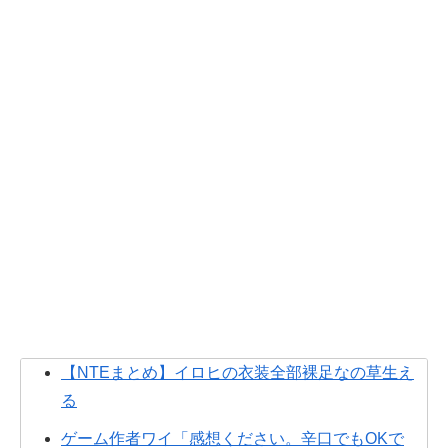
【NTEまとめ】イロヒの衣装全部裸足なの草生え
る
ゲーム作者ワイ「感想ください。辛口でもOKで