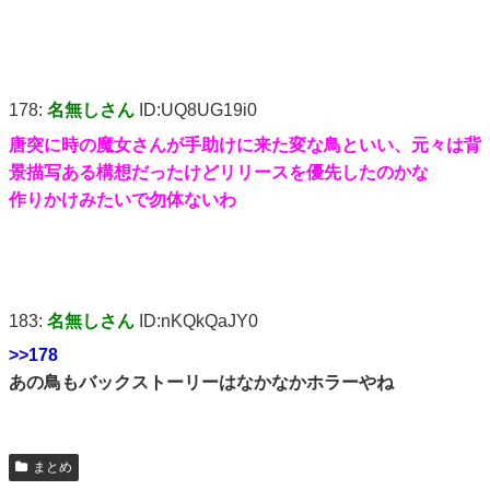
178:
名無しさん
ID:UQ8UG19i0
唐突に時の魔女さんが手助けに来た変な鳥といい、元々は背
景描写ある構想だったけどリリースを優先したのかな
作りかけみたいで勿体ないわ
183:
名無しさん
ID:nKQkQaJY0
>>178
あの鳥もバックストーリーはなかなかホラーやね
まとめ