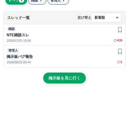
すべて
雑談
管理人
2
1
1
スレッド一覧
並び替え
新着順
雑談
お気
NTE雑談スレ
435
2026/07/25 15:06
管理人
お気
掲示板バグ報告
1
2026/06/20 00:44
掲示板を見に行く