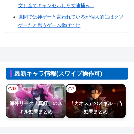
文し全てキャンセルした女逮捕ｗ...
世間では神ゲーと言われているが個人的にはクソ
ゲーだと思うゲーム挙げてけ
昔、鳥山明がやってたやつのドラゴンの名前わか
るやついる？
【悲報】Z世代の倫理観、完全にぶっ壊れるｗｗｗ
ｗ
最新キャラ情報(スワイプ操作可)
【悲報】ヒソカ、ビスケより弱かったｗｗｗｗ
【悲報】エアコン業者、正論「エアコンスプレー
18
7
なんて使わない方がいい」ﾄﾞﾝｯ！
海外リーク「真紅」のス
「カオス」のスキル・凸
CV石川由依、良キャラ多過ぎ問題ｗｗ
キル効果まとめ
効果まとめ
【NTEまとめ】絆プレゼント安いやつは400で基本
200なんだけど