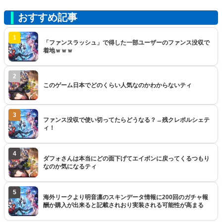
おすすめ記事
1
「ファンスラッシュ」で得した一部ユーザーのファンス没収で
着地ｗｗｗ
2
このゲーム日本でどのくらい人気なのかわからないティ
3
ファンス没収で使い切ってたらどうなる？→残クレポルシェテ
ィ！
4
ダフォさんは本当にどの面下げてエイボンに戻ってくるつもり
なのか気になるティ
5
海外リークより明音凛のスキンデータ情報に200回のガチャ報
酬か購入が出来ると記載されおり実装される可能性が高まる