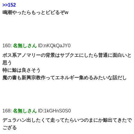
>>152
鳴潮やったらもっとビビるぞw
160:
名無しさん
ID:nKQkQaJY0
ボス系アノマリーの背景はサブクエにしたら普通に面白いと
思う
特に鯨は良さそう
魔の書も新興宗教作ってエネルギー集めるみたいな話だし
168:
名無しさん
ID:1kGHnS0S0
デュラハン出したくて走ってたらいつのまにか鯨出てきたで
ござる