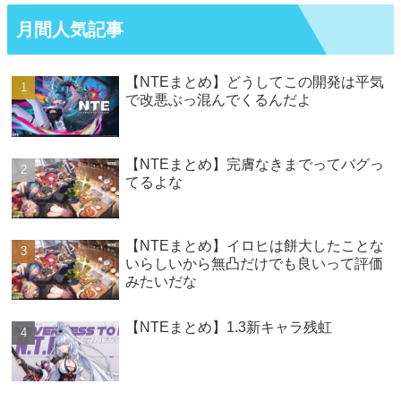
月間人気記事
【NTEまとめ】どうしてこの開発は平気
で改悪ぶっ混んでくるんだよ
【NTEまとめ】完膚なきまでってバグっ
てるよな
【NTEまとめ】イロヒは餅大したことな
いらしいから無凸だけでも良いって評価
みたいだな
【NTEまとめ】1.3新キャラ残虹