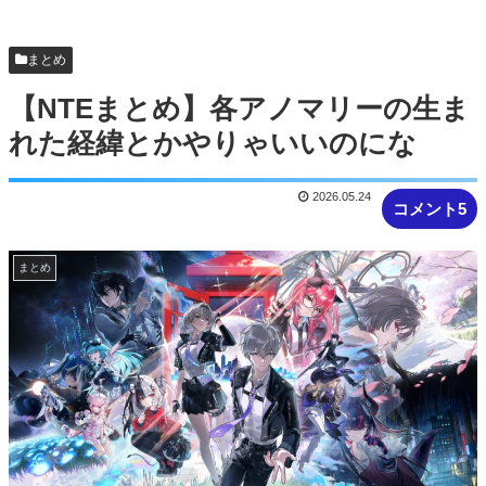
【NTEまとめ】ベーグル過疎ってるな #NTE #ネバ
エバ
まとめ
【NTEまとめ】各アノマリーの生ま
れた経緯とかやりゃいいのにな
2026.05.24
コメント5
まとめ