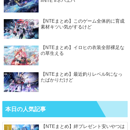
#NTE #ネバエバ
【NTEまとめ】このゲーム全体的に育成
素材キツい気がするけど
【NTEまとめ】イロヒの衣装全部裸足な
の草生える
【NTEまとめ】最近釣りレベル9になっ
たばかりだけど
本日の人気記事
【NTEまとめ】絆プレゼント安いやつは