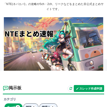
「NTE(ネバエバ)」の攻略や5ch・2ch、リークなどをまとめた非公式まとめサ
イトです。
掲示板
スレッド作成申請
カテゴリ