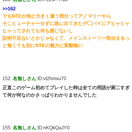
>>162
でもNTEが他と大きく違う部分ってアノマリーやん
そこヒューチャーせずに急に出てきたデ◯パイにアヒャヒャ
ヒャってされても何も感じないし
説明不足ないとかじゃなくて、メインストーリー部分まるっ
と無くても別にNTEの魅力に変動無い
152:
名無しさん
ID:vt2hmxu70
正直このゲーム初めてプレイした時は全ての用語が厨二すぎ
て何が何なのかさっぱりわかりませんでした
155:
名無しさん
ID:nKQkQaJY0