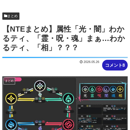
ブッサイクじゃね」
まとめ
【NTEまとめ】属性「光・闇」わか
るティ、「霊・呪・魂」まぁ…わか
るティ、「相」？？？
2026.05.26
コメント8
まとめ