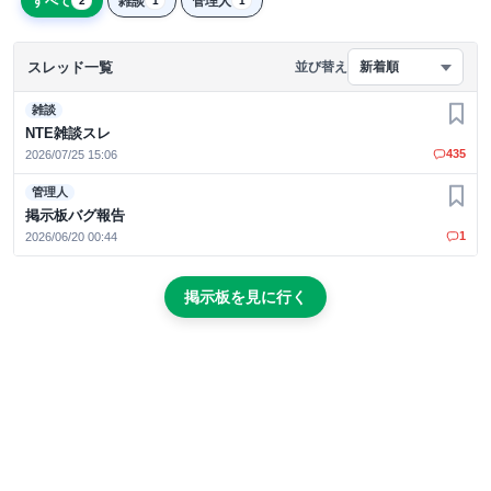
すべて
雑談
管理人
2
1
1
スレッド一覧
並び替え
新着順
雑談
お気
NTE雑談スレ
435
2026/07/25 15:06
管理人
お気
掲示板バグ報告
1
2026/06/20 00:44
掲示板を見に行く