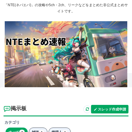
「NTE(ネバエバ)」の攻略や5ch・2ch、リークなどをまとめた非公式まとめサ
イトです。
掲示板
スレッド作成申請
カテゴリ