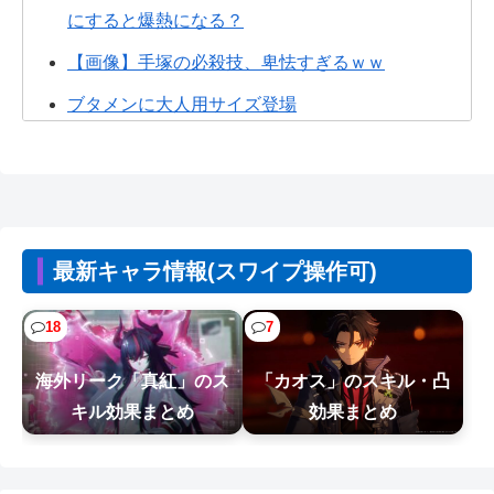
にすると爆熱になる？
【画像】手塚の必殺技、卑怯すぎるｗｗ
ブタメンに大人用サイズ登場
FE万紫千紅さん、巨乳美少女を出してしまうｗｗ
【画像】咲-saki-作者、ようやく『奇乳』に気付く
ｗｗｗｗ
【画像】台湾とフランス、地震発生から6時間以内
最新キャラ情報(スワイプ操作可)
に設置した「避難所」がこちらｗｗｗ...
18
7
【悲報】Z世代「求刑7年のジャンポケ斎藤は口封
じに被害者殺した方が量刑軽かっただ...
「カオス」のスキル・凸
海外リーク「真紅」のス
【朗報】ファイアーエムブレムさん、ついにキャ
効果まとめ
キル効果まとめ
ラ成長率がゲーム内で見れるようになる
【悲報】人気配信者「介護士やってる男って結構