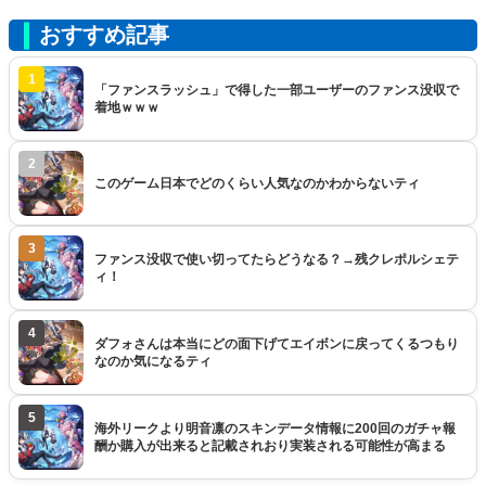
おすすめ記事
1
「ファンスラッシュ」で得した一部ユーザーのファンス没収で
着地ｗｗｗ
2
このゲーム日本でどのくらい人気なのかわからないティ
3
ファンス没収で使い切ってたらどうなる？→残クレポルシェテ
ィ！
4
ダフォさんは本当にどの面下げてエイボンに戻ってくるつもり
なのか気になるティ
5
海外リークより明音凛のスキンデータ情報に200回のガチャ報
酬か購入が出来ると記載されおり実装される可能性が高まる