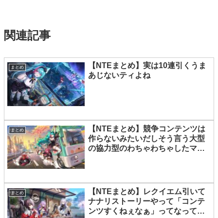
関連記事
【NTEまとめ】実は10連引くうま
まとめ
あじないティよね
【NTEまとめ】競争コンテンツは
まとめ
作らないみたいだしそう言う大型
の協力型のわちゃわちゃしたマル
チは欲しいな
【NTEまとめ】レクイエム引いて
まとめ
ナナリストーリーやって「コンテ
ンツすくねぇなぁ」ってなってし