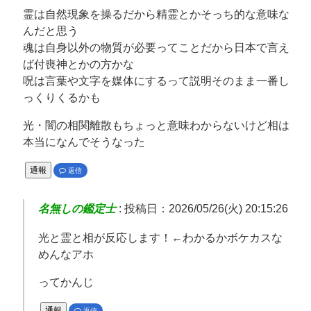
霊は自然現象を操るだから精霊とかそっち的な意味な
んだと思う
魂は自身以外の物質が必要ってことだから日本で言え
ば付喪神とかの方かな
呪は言葉や文字を媒体にするって説明そのまま一番し
っくりくるかも
光・闇の相関離散もちょっと意味わからないけど相は
本当になんでそうなった
通報
返信
名無しの鑑定士
:
投稿日：2026/05/26(火) 20:15:26
光と霊と相が反応します！←わかるかボケカスな
めんなアホ
ってかんじ
通報
返信