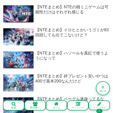
【NTEまとめ】NTEの雑ミニゲームは可
能性だけはそれぞれ感じる
【NTEまとめ】イロヒとかいうゴミが83
回回しても出てこないけど？
【NTEまとめ】ハソールを真紅で使うよ
うになって
【NTEまとめ】絆プレゼント安いやつは
400で基本200なんだけど
≡
閉じる
【NTEまとめ】ベーグル過疎ってるな
#NTE #ネバエバ
検索
掲示板へ
ホーム
サイドバー
コメントする
8