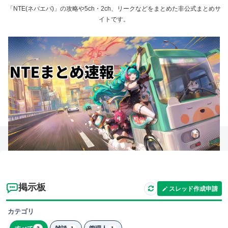
「NTE(ネバエバ)」の攻略や5ch・2ch、リークなどをまとめた非公式まとめサ
イトです。
掲示板
スレッド作成申請
カテゴリ