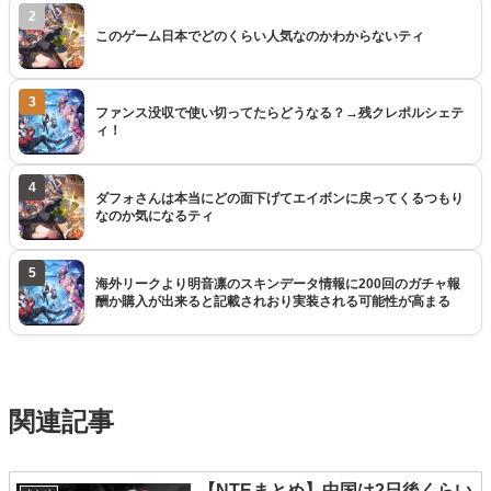
2
このゲーム日本でどのくらい人気なのかわからないティ
3
ファンス没収で使い切ってたらどうなる？→残クレポルシェテ
ィ！
4
ダフォさんは本当にどの面下げてエイボンに戻ってくるつもり
なのか気になるティ
5
海外リークより明音凛のスキンデータ情報に200回のガチャ報
酬か購入が出来ると記載されおり実装される可能性が高まる
関連記事
【NTEまとめ】中国は2日後くらい