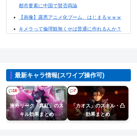
都市要素に中国で賛否両論
【画像】露悪アニメ化ブーム、はじまるｗｗｗ
キメラって倫理観無くせば普通に作れるんか？
ちいかわ、モモンガが死ぬとかいうアホな考察
【衝撃】クルタ族虐 殺の犯人、ツェリードニヒで
確定！クロロの演劇のせいで2人も無...
【悲報】人間「バックアップ作成して」AI「了
最新キャラ情報(スワイプ操作可)
解。あ、間違えちゃったｗ」→シャレに...
18
7
【速報】とある魔術の禁書目録、最新刊でヒロイ
ン戦争決着wwwwwwwwwwwww
海外リーク「真紅」のス
「カオス」のスキル・凸
ドラゴンボールの敵でデカくて強い奴っていた？
キル効果まとめ
効果まとめ
【画像】ホロライブ新作ソシャゲ、またえちえち
水着ガチャｗｗ