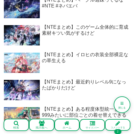
#NTE #ネバエバ
【NTEまとめ】このゲーム全体的に育成
素材キツい気がするけど
【NTEまとめ】イロヒの衣装全部裸足な
の草生える
【NTEまとめ】最近釣りレベル9になっ
たばかりだけど
≡
閉じる
【NTEまとめ】ある程度体型統一して
999みたいに部位ごとの着せ替えできる
のが一番なんだよな
検索
掲示板へ
ホーム
サイドバー
コメントする
2