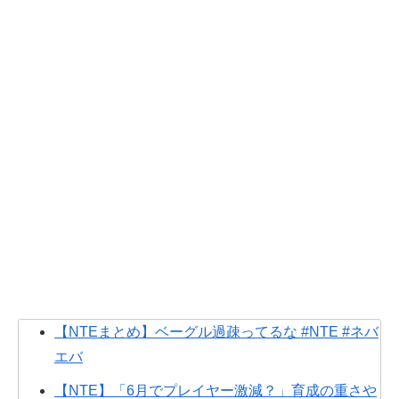
【NTEまとめ】ベーグル過疎ってるな #NTE #ネバ
エバ
【NTE】「6月でプレイヤー激減？」育成の重さや