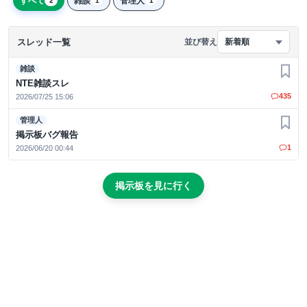
すべて
雑談
管理人
2
1
1
スレッド一覧
並び替え
新着順
雑談
お気
NTE雑談スレ
435
2026/07/25 15:06
管理人
お気
掲示板バグ報告
1
2026/06/20 00:44
掲示板を見に行く