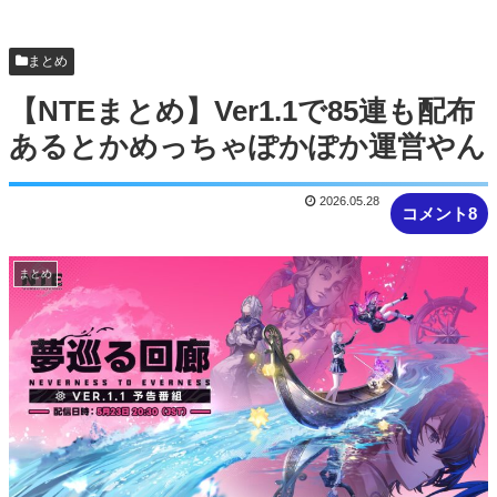
【画像】咲-saki-作者、ようやく『奇乳』に気付く
ｗｗｗｗ
まとめ
【悲報】人気プロゲーマーと結婚したグラドル、
【NTEまとめ】Ver1.1で85連も配布
息子の「自閉スペクトラム症」診断にシ...
あるとかめっちゃぽかぽか運営やん
2026.05.28
コメント8
まとめ