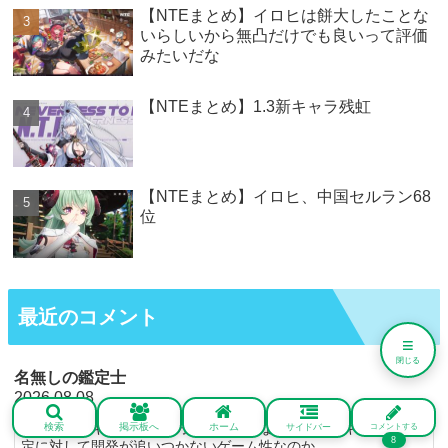
【NTEまとめ】イロヒは餅大したことな
いらしいから無凸だけでも良いって評価
みたいだな
【NTEまとめ】1.3新キャラ残虹
【NTEまとめ】イロヒ、中国セルラン68
位
最近のコメント
≡
閉じる
名無しの鑑定士
2026.08.08
シナリオもキャラも魅せ方が悪過ぎてな…世界観やキャラの設
検索
掲示板へ
ホーム
サイドバー
コメントする
8
定に対して開発が追いつかないゲーム性なのか、...