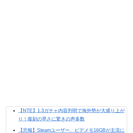
【NTE】1.3ガチャ内容判明で海外勢が大盛り上が
り！復刻の早さに驚きの声多数
【悲報】Steamユーザー、ビデメモ16GBが主流に