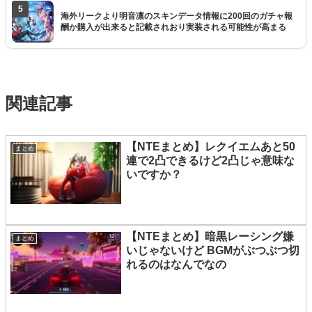
5
海外リークより明音凛のスキンデータ情報に200回のガチャ報
酬か購入が出来ると記載されおり実装される可能性が高まる
関連記事
【NTEまとめ】レクイエムあと50
まとめ
連で2凸できるけど2凸じゃ意味な
いですか？
【NTEまとめ】暗黒レーシング嫌
まとめ
いじゃないけど BGMがぶつぶつ切
れるのはなんでなの