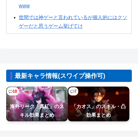
www
世間では神ゲーと言われているが個人的にはクソ
ゲーだと思うゲーム挙げてけ
【朗報】ファイアーエムブレムさん、ついにキャ
ラ成長率がゲーム内で見れるようになる
【悲報】週間少年ジャンプのグッズ(43億円分)を注
文し全てキャンセルした女逮捕ｗ...
最新キャラ情報(スワイプ操作可)
【NTE】Ver.1.3予告配信の4つの交換コード情報に
海外の反応まとめ！
18
7
【悲報】Z世代「求刑7年のジャンポケ斎藤は口封
海外リーク「真紅」のス
「カオス」のスキル・凸
じに被害者殺した方が量刑軽かっただ...
キル効果まとめ
効果まとめ
【朗報】ぐらんぶるのヒロイン、遂にデレる
wwww