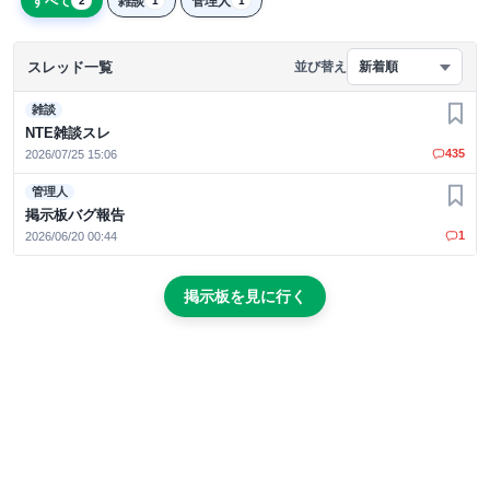
すべて
雑談
管理人
2
1
1
スレッド一覧
並び替え
新着順
雑談
お気
NTE雑談スレ
435
2026/07/25 15:06
管理人
お気
掲示板バグ報告
1
2026/06/20 00:44
掲示板を見に行く