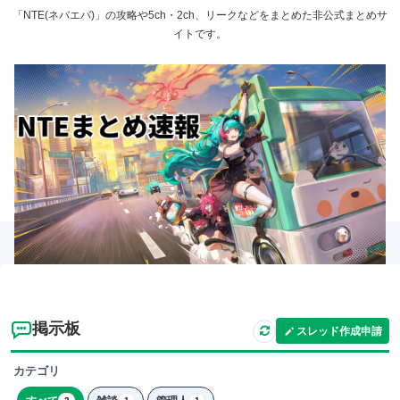
「NTE(ネバエバ)」の攻略や5ch・2ch、リークなどをまとめた非公式まとめサ
イトです。
掲示板
スレッド作成申請
カテゴリ