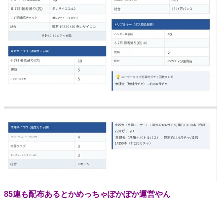
85連も配布あるとかめっちゃぽかぽか運営やん