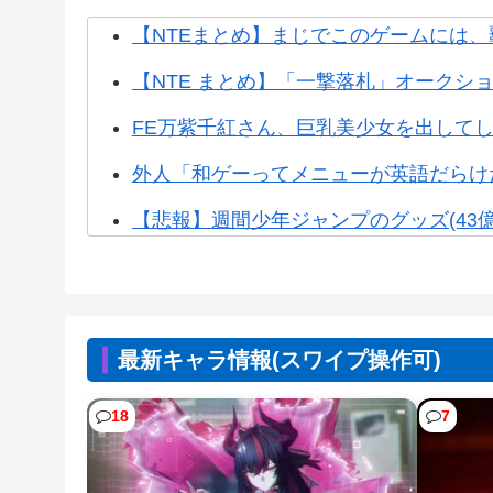
【NTEまとめ】まじでこのゲームには、
【NTE まとめ】「一撃落札」オークショ
FE万紫千紅さん、巨乳美少女を出して
外人「和ゲーってメニューが英語だらけだ
【悲報】週間少年ジャンプのグッズ(43億
【悲報】Steamユーザー、ビデメモ16G
【悲報】漫画『ナナとカオル』作者、大
最新キャラ情報(スワイプ操作可)
【悲報】イオン、大行列ができる…一体
【悲報】Z世代「求刑7年のジャンポケ斎
18
7
【胸糞】Zクソガキ、おばあちゃんをい