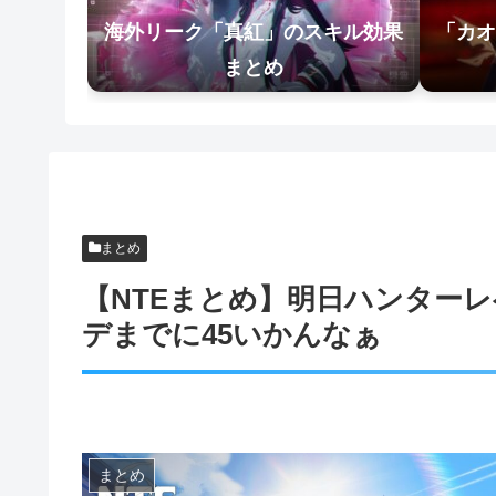
海外リーク「真紅」のスキル効果
「カオ
まとめ
まとめ
【NTEまとめ】明日ハンター
デまでに45いかんなぁ
まとめ