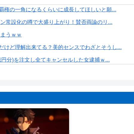
覇権の一角になるくらいに成長してほしいと願...
ン常設化の噂で大盛り上がり！賛否両論のリ...
しまうｗｗ
けど理解出来てる？美的センスでわざとそうし...
円分)を注文し全てキャンセルした女逮捕ｗ...
Bが主流にwww
腸がんステージ4
何が起きてるんだ？ｗｗｗｗ
藤は口封じに被害者殺した方が量刑軽かっただ...
じめて炎上するｗｗｗｗ