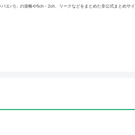
(ネバエバ)」の攻略や5ch・2ch、リークなどをまとめた非公式まとめサ