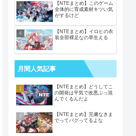
【NTEまとめ】このゲーム
全体的に育成素材キツい気
がするけど
【NTEまとめ】イロヒの衣
装全部裸足なの草生える
月間人気記事
【NTEまとめ】どうしてこ
の開発は平気で改悪ぶっ混
んでくるんだよ
【NTEまとめ】完膚なきま
でってバグってるよな