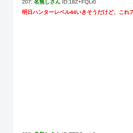
207:
名無しさん
ID:18Z+FQLi0
明日ハンターレベル44いきそうだけど、これ