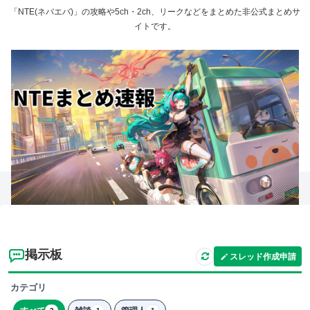
「NTE(ネバエバ)」の攻略や5ch・2ch、リークなどをまとめた非公式まとめサ
イトです。
掲示板
スレッド作成申請
カテゴリ