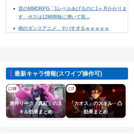
昔のMMORPG「1レベルあげるのに1ヶ月かかりま
す。ボスは12時間毎に湧いて取...
例のダンスアニメ、ヤバすぎるｗｗｗｗｗ
漫☆画太郎読切作品「ドラゴンボール外伝」
チェンソーマン2部のこのキャラ何だったの…？ 何
を伝えたいキャラだったの…？
【朗報】Vtuber界、新たなる『弱男の姫』が爆誕
最新キャラ情報(スワイプ操作可)
ｗｗｗｗｗｗｗｗｗｗｗ
18
7
【速報】ひろゆき、離婚wwwwww
【悲報】女性配信者「アスペの検査してみた…み
海外リーク「真紅」のス
「カオス」のスキル・凸
んなこれわかるの？」
キル効果まとめ
効果まとめ
【NTEまとめ】一撃落札つまらんのに常設か
よ………って思ったら にくきゅうと報酬...