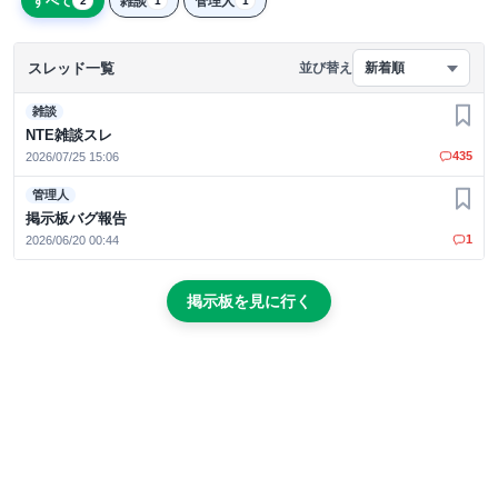
すべて
雑談
管理人
2
1
1
スレッド一覧
並び替え
新着順
雑談
お気
NTE雑談スレ
435
2026/07/25 15:06
管理人
お気
掲示板バグ報告
1
2026/06/20 00:44
掲示板を見に行く