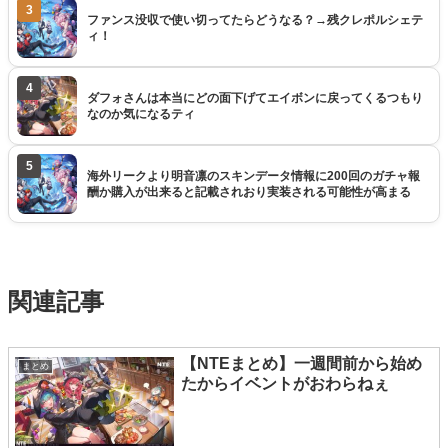
3
ファンス没収で使い切ってたらどうなる？→残クレポルシェテ
ィ！
4
ダフォさんは本当にどの面下げてエイボンに戻ってくるつもり
なのか気になるティ
5
海外リークより明音凛のスキンデータ情報に200回のガチャ報
酬か購入が出来ると記載されおり実装される可能性が高まる
関連記事
【NTEまとめ】一週間前から始め
まとめ
たからイベントがおわらねぇ