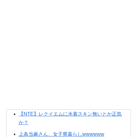
【NTE】レクイエムに水着スキン無いとか正気
か？
上条当麻さん、女子寮暮らしwwwwww