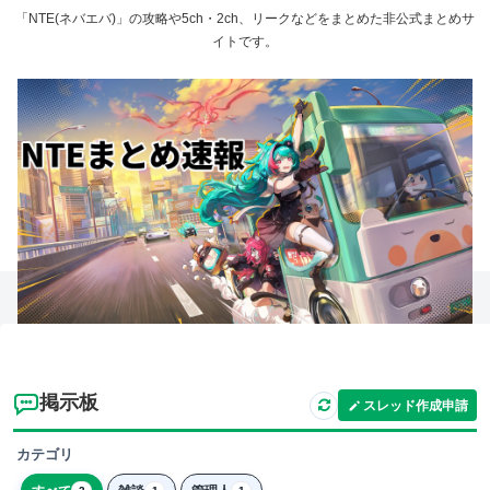
「NTE(ネバエバ)」の攻略や5ch・2ch、リークなどをまとめた非公式まとめサ
イトです。
掲示板
スレッド作成申請
カテゴリ