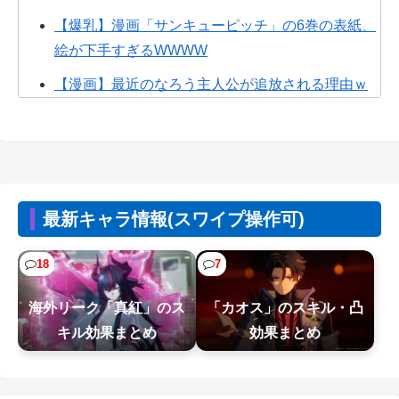
【爆乳】漫画「サンキューピッチ」の6巻の表紙、
絵が下手すぎるWWWW
【漫画】最近のなろう主人公が追放される理由ｗ
ｗｗ
【画像】ひろゆきの闇、識者に暴かれる
wwwwwwwww
【画像】なぜか読める画像が発見される。お前ら
最新キャラ情報(スワイプ操作可)
の想像の10倍読めるｗｗｗｗ
【朗報】ホロライブの大人気VTuber「結婚しても
18
7
引退しない」
海外リーク「真紅」のス
「カオス」のスキル・凸
【画像】熊本「被災者の人はこの『ドラゴンボー
キル効果まとめ
効果まとめ
ルの家』みたいな奴の中で過ごしてねー...
【NTEまとめ】爆釣り最高やん 999みたいな長い