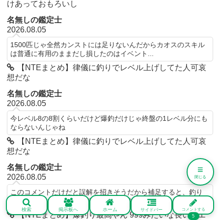
けあっておもろいし
名無しの鑑定士
2026.08.05
1500匹じゃ全然カンストには足りないんだからカオスのスキル
は普通に有用のままだし損したのはイベント...
【NTEまとめ】律儀に釣りでレベル上げしてた人可哀
想だな
名無しの鑑定士
2026.08.05
今レベル8の8割くらいだけど爆釣だけじゃ終盤の1レベル分にも
ならないんじゃね
【NTEまとめ】律儀に釣りでレベル上げしてた人可哀
想だな
名無しの鑑定士
≡
2026.08.05
閉じる
このコメントだけだと誤解を招きそうだから補足すると、釣り
やってる時に釣った魚を確認する画面を開けるか...
検索
掲示板へ
ホーム
サイドバー
コメントする
【NTEまとめ】爆釣り最高やん 999みたいな長いクエ
5