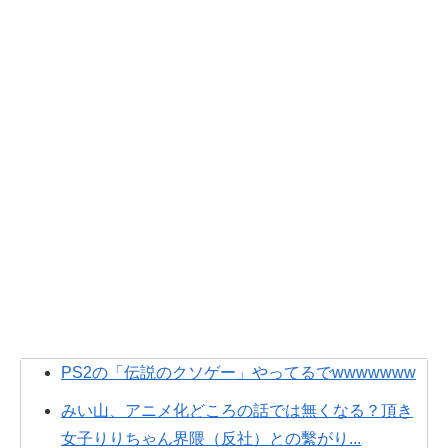
PS2の「伝説のクソゲー」やってるでwwwwwww
みい山、アニメ化どころの話では無くなる？頂き
女子りりちゃん界隈（反社）との繫がり...