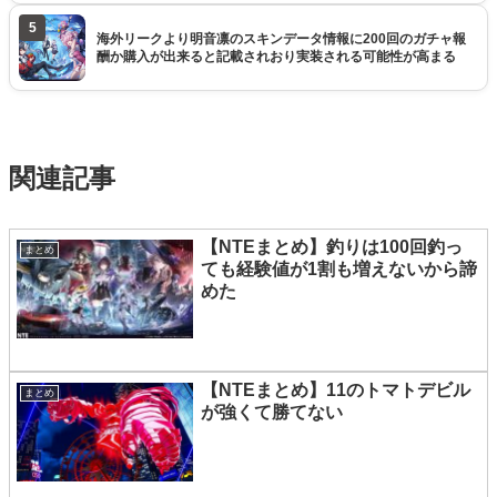
5
海外リークより明音凛のスキンデータ情報に200回のガチャ報
酬か購入が出来ると記載されおり実装される可能性が高まる
関連記事
【NTEまとめ】釣りは100回釣っ
まとめ
ても経験値が1割も増えないから諦
めた
【NTEまとめ】11のトマトデビル
まとめ
が強くて勝てない