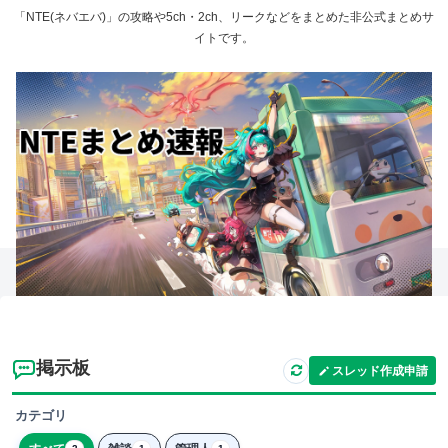
「NTE(ネバエバ)」の攻略や5ch・2ch、リークなどをまとめた非公式まとめサ
イトです。
掲示板
スレッド作成申請
カテゴリ