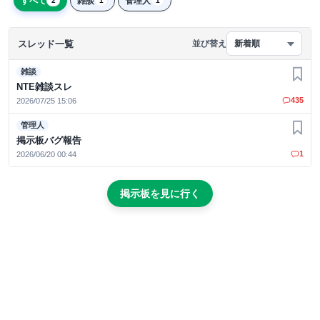
すべて
雑談
管理人
2
1
1
スレッド一覧
並び替え
新着順
雑談
お気
NTE雑談スレ
435
2026/07/25 15:06
管理人
お気
掲示板バグ報告
1
2026/06/20 00:44
掲示板を見に行く