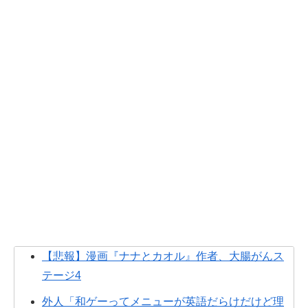
【悲報】漫画『ナナとカオル』作者、大腸がんス
テージ4
外人「和ゲーってメニューが英語だらけだけど理