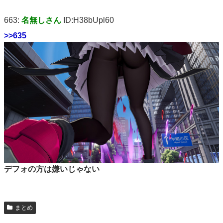
663:
名無しさん
ID:H38bUpl60
>>635
デフォの方は嫌いじゃない
まとめ