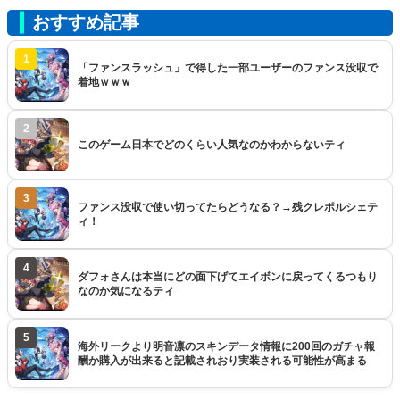
おすすめ記事
1
「ファンスラッシュ」で得した一部ユーザーのファンス没収で
着地ｗｗｗ
2
このゲーム日本でどのくらい人気なのかわからないティ
3
ファンス没収で使い切ってたらどうなる？→残クレポルシェテ
ィ！
4
ダフォさんは本当にどの面下げてエイボンに戻ってくるつもり
なのか気になるティ
5
海外リークより明音凛のスキンデータ情報に200回のガチャ報
酬か購入が出来ると記載されおり実装される可能性が高まる