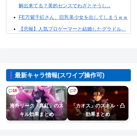
解出来てる？美的センスでわざとそうし...
FE万紫千紅さん、巨乳美少女を出してしまうｗｗ
【悲報】人気プロゲーマーと結婚したグラドル、
息子の「自閉スペクトラム症」診断にシ...
【朗報】ぐらんぶるのヒロイン、遂にデレる
wwww
【悲報】ウミガメの赤ちゃんを放流した人、最悪
最新キャラ情報(スワイプ操作可)
の行動だと叩かれるｗｗｗｗ
イオン、ポケモンカードは「小中学生にしか売ら
18
7
ない」 転売対策の決断が「素晴らしい...
海外リーク「真紅」のス
「カオス」のスキル・凸
【悲報】週間少年ジャンプのグッズ(43億円分)を注
キル効果まとめ
効果まとめ
文し全てキャンセルした女逮捕ｗ...
【NTEまとめ】絆プレゼント安いやつは400で基本