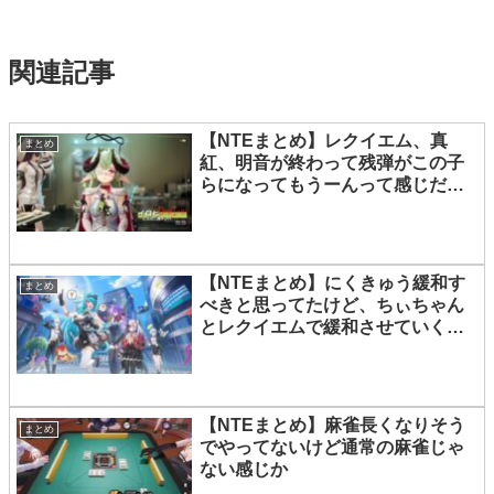
関連記事
【NTEまとめ】レクイエム、真
まとめ
紅、明音が終わって残弾がこの子
らになってもうーんって感じだよ
な
【NTEまとめ】にくきゅう緩和す
まとめ
べきと思ってたけど、ちぃちゃん
とレクイエムで緩和させていく方
向性なんだな
【NTEまとめ】麻雀長くなりそう
まとめ
でやってないけど通常の麻雀じゃ
ない感じか