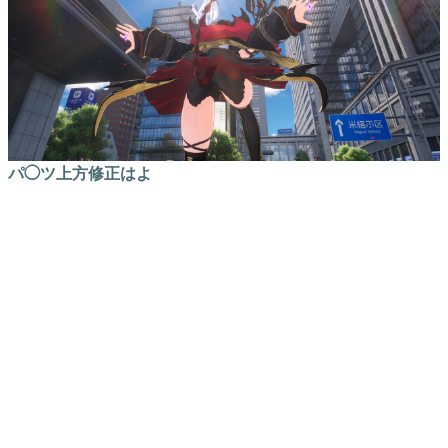
パ◯ツ上方修正はよ