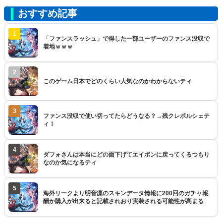
おすすめ記事
1
「ファンスラッシュ」で得した一部ユーザーのファンス没収で
着地ｗｗｗ
2
このゲーム日本でどのくらい人気なのかわからないティ
3
ファンス没収で使い切ってたらどうなる？→残クレポルシェテ
ィ！
4
ダフォさんは本当にどの面下げてエイボンに戻ってくるつもり
なのか気になるティ
5
海外リークより明音凛のスキンデータ情報に200回のガチャ報
酬か購入が出来ると記載されおり実装される可能性が高まる