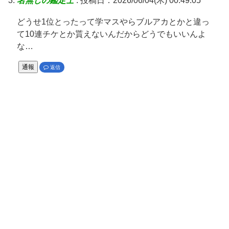
名無しの鑑定士
:
投稿日：2026/06/04(木) 00:49:05
どうせ1位とったって学マスやらブルアカとかと違っ
て10連チケとか貰えないんだからどうでもいいんよ
な…
通報
返信