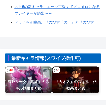
スト6の新キャラ、エッッ可愛くてメロメロになる
プレイヤーが続出ｗｗ
ドラえもん映画、『のび太「の」』と『のび太
「と」』の違いがわからないと話題に
【悲報】GTA6の新トレーラー、ネトフリ独占(6時
間先行)ｗｗｗ
【悲報】元ジャンポケ斉藤の被害女性「事件で知
最新キャラ情報(スワイプ操作可)
名度を上げてバウムクーヘン売ったりT...
【悲報】漫画家、カウンセラーに自分の作品を
18
7
「気持ち悪い」と言われショックを受けて...
海外リーク「真紅」のス
「カオス」のスキル・凸
【画像】漫画家・桂正和の描いた最新パ0ツイラス
キル効果まとめ
効果まとめ
トにネット衝撃「この質感の出し方」...
【NTEまとめ】ベーグル過疎ってるな #NTE #ネバ