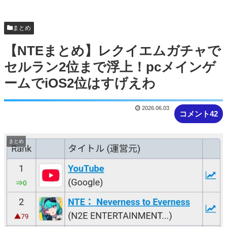
エバ
【画像】露悪アニメ化ブーム、はじまるｗｗｗ
まとめ
【NTEまとめ】レクイエムガチャで
セルラン2位まで浮上！pcメインゲ
ームでiOS2位はすげえわ
2026.06.03
コメント42
まとめ