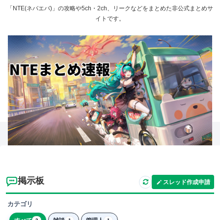
「NTE(ネバエバ)」の攻略や5ch・2ch、リークなどをまとめた非公式まとめサ
イトです。
掲示板
スレッド作成申請
カテゴリ