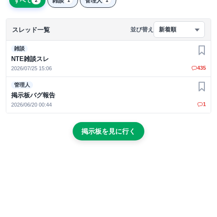
すべて
雑談
管理人
2
1
1
スレッド一覧
並び替え
新着順
雑談
お気
NTE雑談スレ
435
2026/07/25 15:06
管理人
お気
掲示板バグ報告
1
2026/06/20 00:44
掲示板を見に行く