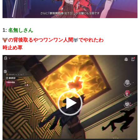
1:
名無しさん
の背後取るやつワンワン人間
でやれたわ
時止め草
動
画
プ
レ
ー
ヤ
ー