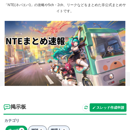
「NTE(ネバエバ)」の攻略や5ch・2ch、リークなどをまとめた非公式まとめサ
イトです。
掲示板
スレッド作成申請
カテゴリ