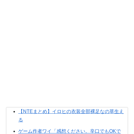
【NTEまとめ】イロヒの衣装全部裸足なの草生え
る
ゲーム作者ワイ「感想ください。辛口でもOKで