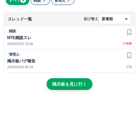
すべて
雑談
管理人
2
1
1
スレッド一覧
並び替え
新着順
雑談
お気
NTE雑談スレ
435
2026/07/25 15:06
管理人
お気
掲示板バグ報告
1
2026/06/20 00:44
掲示板を見に行く