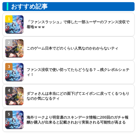
おすすめ記事
1
「ファンスラッシュ」で得した一部ユーザーのファンス没収で
着地ｗｗｗ
2
このゲーム日本でどのくらい人気なのかわからないティ
3
ファンス没収で使い切ってたらどうなる？→残クレポルシェテ
ィ！
4
ダフォさんは本当にどの面下げてエイボンに戻ってくるつもり
なのか気になるティ
5
海外リークより明音凛のスキンデータ情報に200回のガチャ報
酬か購入が出来ると記載されおり実装される可能性が高まる