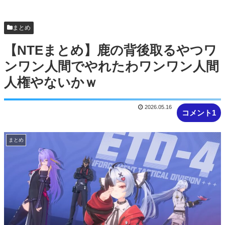
アヒルの大人気Vチューバーさん、配信の神に愛さ
れてるとしか思えない確率の偏りｗ
まとめ
【NTEまとめ】鹿の背後取るやつワ
ンワン人間でやれたわワンワン人間
人権やないかｗ
2026.05.16
コメント1
まとめ