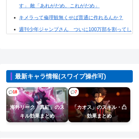
す」 敵「あれがだめ。これがだめ」
キメラって倫理観無くせば普通に作れるんか？
週刊少年ジャンプさん ついに100万部を割ってし
まう
ちいかわ、モモンガが死ぬとかいうアホな考察
【悲報】居酒屋、ブチギレ「6人で長居して会計
4939円！喋りたいだけなら公園に行...
最新キャラ情報(スワイプ操作可)
【悲報】漫画家、カウンセラーに自分の作品を
「気持ち悪い」と言われショックを受けて...
18
7
【悲報】女の子、被災地に大量の「手作りおにぎ
海外リーク「真紅」のス
「カオス」のスキル・凸
り」を届けるｗｗｗｗ
キル効果まとめ
効果まとめ
【NTEまとめ】最近釣りレベル9になったばかりだ
けど