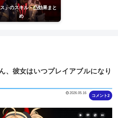
ス」のスキル・凸効果まと
め
者さん、彼女はいつプレイアブルになり
2026.05.16
コメント2