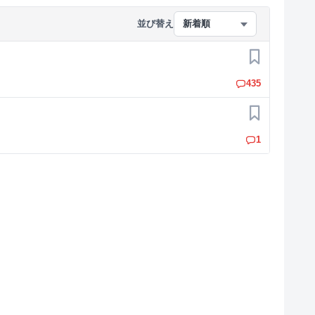
並び替え
新着順
お気に入り
435
お気に入り
1