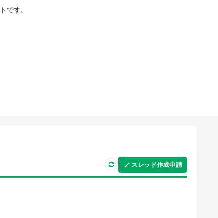
イトです。
スレッド作成申請