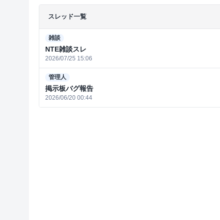
スレッド一覧
雑談
NTE雑談スレ
2026/07/25 15:06
管理人
掲示板バグ報告
2026/06/20 00:44