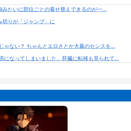
9みたいに部位ごとの着せ替えできるのが一...
み切りが「ジャンプ」に
ゃない？ ちゃんとエロさとか大暮のセンスを...
になってしまいました。肝臓に転移も見られて...
万円の部屋で深夜配信→管理会社から厳重...
I「了解。あ、間違えちゃったｗ」→シャレに...
い（皆がやってるゲームじゃないと達成感がな...
退・・・
レベルの超火力がワラワラ出てくる高難易度マ...