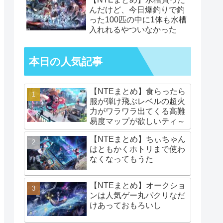
んだけど、今日爆釣りで釣
った100匹の中に1体も水槽
入れれるやついなかった
本日の人気記事
【NTEまとめ】食らったら
服が弾け飛ぶレベルの超火
力がワラワラ出てくる高難
易度マップが欲しいティ～
【NTEまとめ】ちぃちゃん
はともかくホトリまで使わ
なくなってもうた
【NTEまとめ】オークショ
ンは人気ゲー丸パクリなだ
けあっておもろいし