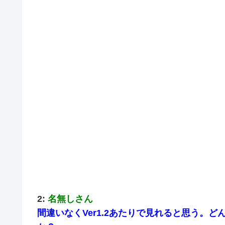
2:
名無しさん
間違いなくVer1.2あたりで見れると思う。