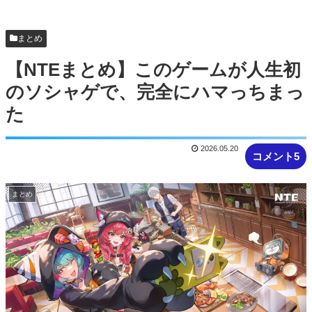
【NTE】バイク「Draco」は引かないと後悔する？
中国掲示板のリアルな反応まと...
まとめ
【NTEまとめ】このゲームが人生初
のソシャゲで、完全にハマっちまっ
た
2026.05.20
コメント5
まとめ