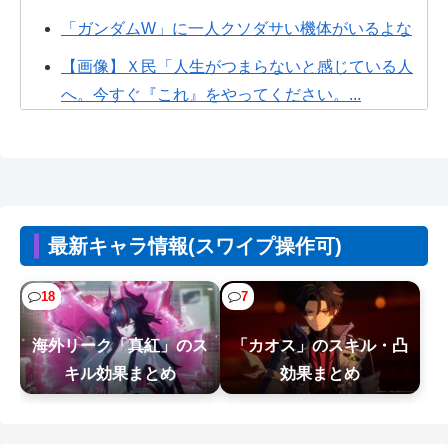
「ガンダムW」に一人クソダサい機体がいるよな
【画像】Ｘ民「人生がつまらないと感じている人
へ。今すぐ『これ』をやってください。...
【速報】佐藤二朗さん、突然ツイートｗｗｗｗｗ
ｗｗ
【画像】女さん、ミニ過ぎる浴衣を着た写真を投
稿して叩かれるｗｗｗｗ
最新キャラ情報(スワイプ操作可)
【NTEまとめ】オークションは無駄に価格をつり
上げて最後に降りるのが楽しい
18
7
【悲報画像】よゐこの二人、新しいゲームチャン
海外リーク「真紅」のス
「カオス」のスキル・凸
ネルを立ち上げるwwww
キル効果まとめ
効果まとめ
【悲報】日本の盆踊り文化、キモオタに破壊され
るWWW