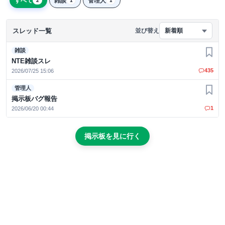
すべて
雑談
管理人
2
1
1
スレッド一覧
並び替え
新着順
雑談
お気
NTE雑談スレ
435
2026/07/25 15:06
管理人
お気
掲示板バグ報告
1
2026/06/20 00:44
掲示板を見に行く