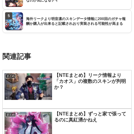
なのか気になるティ
5
海外リークより明音凛のスキンデータ情報に200回のガチャ報
酬か購入が出来ると記載されおり実装される可能性が高まる
関連記事
【NTEまとめ】リーク情報より
まとめ
「カオス」の複数のスキンが判明
か？
【NTEまとめ】ずっと家で張って
まとめ
るのに真紅湧かねえ