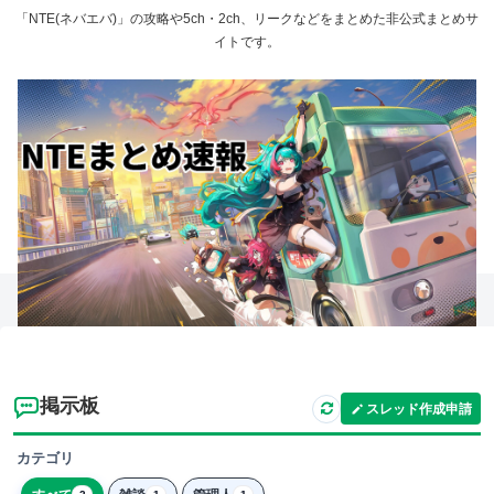
「NTE(ネバエバ)」の攻略や5ch・2ch、リークなどをまとめた非公式まとめサ
イトです。
掲示板
スレッド作成申請
カテゴリ