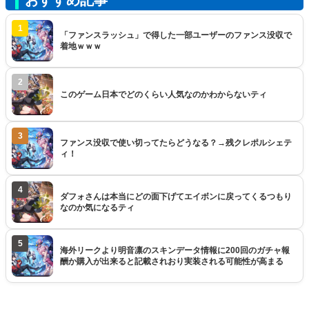
おすすめ記事
1
「ファンスラッシュ」で得した一部ユーザーのファンス没収で
着地ｗｗｗ
2
このゲーム日本でどのくらい人気なのかわからないティ
3
ファンス没収で使い切ってたらどうなる？→残クレポルシェテ
ィ！
4
ダフォさんは本当にどの面下げてエイボンに戻ってくるつもり
なのか気になるティ
5
海外リークより明音凛のスキンデータ情報に200回のガチャ報
酬か購入が出来ると記載されおり実装される可能性が高まる