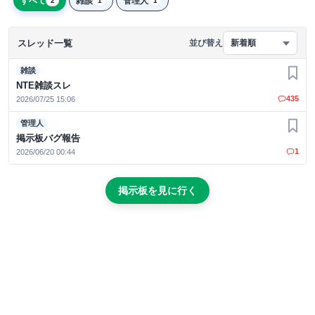
すべて
雑談
管理人
2
1
1
スレッド一覧
並び替え
新着順
雑談
お気
NTE雑談スレ
435
2026/07/25 15:06
管理人
お気
掲示板バグ報告
1
2026/06/20 00:44
掲示板を見に行く