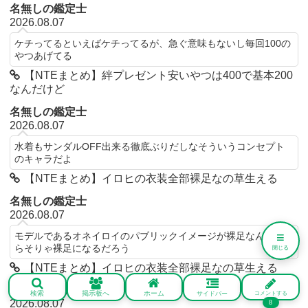
名無しの鑑定士
2026.08.07
ケチってるといえばケチってるが、急ぐ意味もないし毎回100の
やつあげてる
【NTEまとめ】絆プレゼント安いやつは400で基本200
なんだけど
名無しの鑑定士
2026.08.07
水着もサンダルOFF出来る徹底ぶりだしなそういうコンセプト
のキャラだよ
【NTEまとめ】イロヒの衣装全部裸足なの草生える
名無しの鑑定士
2026.08.07
≡
モデルであるオネイロイのパブリックイメージが裸足なんだか
らそりゃ裸足になるだろう
閉じる
【NTEまとめ】イロヒの衣装全部裸足なの草生える
名無しの鑑定士
検索
掲示板へ
ホーム
サイドバー
コメントする
2026.08.07
8