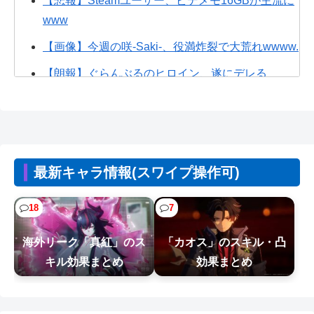
【悲報】Steamユーザー、ビデメモ16GBが主流に
www
【画像】今週の咲-Saki-、役満炸裂で大荒れwwww.
【朗報】ぐらんぶるのヒロイン、遂にデレる
wwww
【悲報】ウミガメの赤ちゃんを放流した人、最悪
の行動だと叩かれるｗｗｗｗ
【画像】遊戯王、青眼の究極竜リメイクｗｗｗｗ
最新キャラ情報(スワイプ操作可)
フロム「ダークソウルを完結させるでー！」←お
18
7
おええやん
【NTEまとめ】絆プレゼント安いやつは400で基本
海外リーク「真紅」のス
「カオス」のスキル・凸
200なんだけど
キル効果まとめ
効果まとめ
【NTEまとめ】ベーグル過疎ってるな #NTE #ネバ
エバ