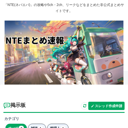
「NTE(ネバエバ)」の攻略や5ch・2ch、リークなどをまとめた非公式まとめサ
イトです。
掲示板
スレッド作成申請
カテゴリ