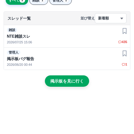
すべて
雑談
管理人
2
1
1
スレッド一覧
並び替え
新着順
雑談
お気
NTE雑談スレ
435
2026/07/25 15:06
管理人
お気
掲示板バグ報告
1
2026/06/20 00:44
掲示板を見に行く