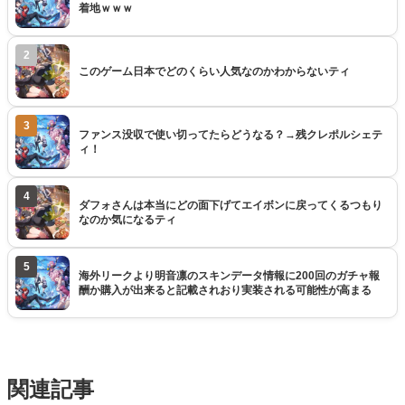
着地ｗｗｗ
2
このゲーム日本でどのくらい人気なのかわからないティ
3
ファンス没収で使い切ってたらどうなる？→残クレポルシェテ
ィ！
4
ダフォさんは本当にどの面下げてエイボンに戻ってくるつもり
なのか気になるティ
5
海外リークより明音凛のスキンデータ情報に200回のガチャ報
酬か購入が出来ると記載されおり実装される可能性が高まる
関連記事