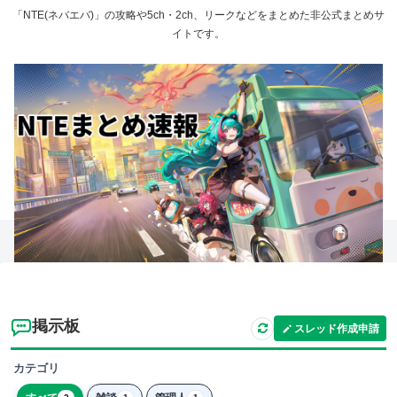
「NTE(ネバエバ)」の攻略や5ch・2ch、リークなどをまとめた非公式まとめサ
イトです。
掲示板
スレッド作成申請
カテゴリ