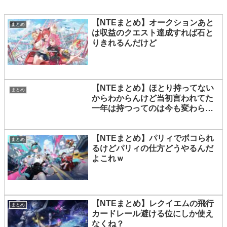
【NTEまとめ】オークションあと
まとめ
は収益のクエスト達成すれば石と
りきれるんだけど
【NTEまとめ】ほとり持ってない
まとめ
からわからんけど当初言われてた
一年は持つってのは今も変わらな
い？
【NTEまとめ】パリィでボコられ
まとめ
るけどパリィの仕方どうやるんだ
よこれｗ
【NTEまとめ】レクイエムの飛行
まとめ
カードレール避ける位にしか使え
なくね？