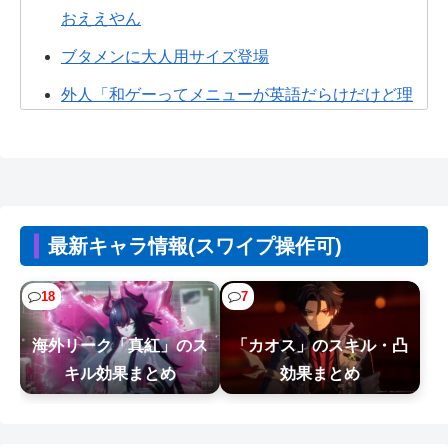
おええやん
ブタメンに大人用サイズ登場
外人「和ゲーってメニューが英語だらけだけど理
解出来てる？美的センスでわざとそうし...
【悲報】ヤニねこ、BPOで問題視されるｗｗｗｗ
ｗｗｗｗｗｗｗｗｗ
【悲報】Steamユーザー、ビデメモ16GBが主流に
最新キャラ情報(スワイプ操作可)
www
【悲報】Z世代の倫理観、完全にぶっ壊れるｗｗｗ
18
7
ｗ
海外リーク「真紅」のス
「カオス」のスキル・凸
【画像】台湾とフランス、地震発生から6時間以内
キル効果まとめ
効果まとめ
に設置した「避難所」がこちらｗｗｗ...
【悲報】ヒソカ、ビスケより弱かったｗｗｗｗ