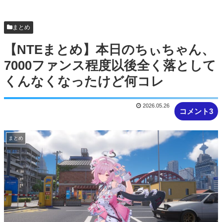
【NTEまとめ】ベーグル過疎ってるな #NTE #ネバ
エバ
まとめ
【NTEまとめ】本日のちぃちゃん、
7000ファンス程度以後全く落として
くんなくなったけど何コレ
2026.05.26
コメント3
まとめ